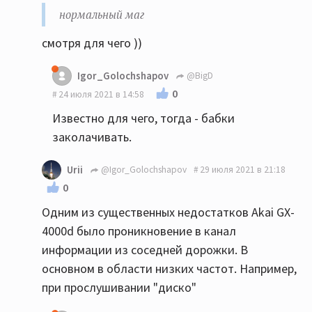
нормальный маг
смотря для чего ))
Igor_Golochshapov
@BigD
0
24 июля 2021 в 14:58
Известно для чего, тогда - бабки
заколачивать.
Urii
@Igor_Golochshapov
29 июля 2021 в 21:18
0
Одним из существенных недостатков Akai GX-
4000d было проникновение в канал
информации из соседней дорожки. В
основном в области низких частот. Например,
при прослушивании "диско"