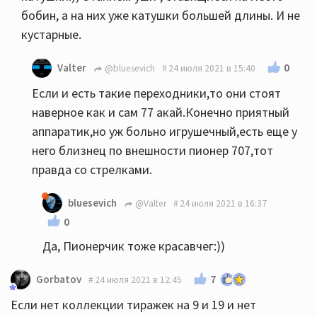
бобин, а на них уже катушки большей длины. И не
кустарные.
0
Valter
@bluesevich
24 июля 2021 в 15:40
Если и есть такие переходники,то они стоят
наверное как и сам 77 акай.Конечно приятный
аппаратик,но уж больно игрушечный,есть еще у
него близнец по внешности пионер 707,тот
правда со стрелками.
bluesevich
@Valter
24 июля 2021 в 16:37
0
Да, Пионерчик тоже красавчег:))
7
Gorbatov
24 июля 2021 в 12:45
Если нет коллекции тиражек на 9 и 19 и нет