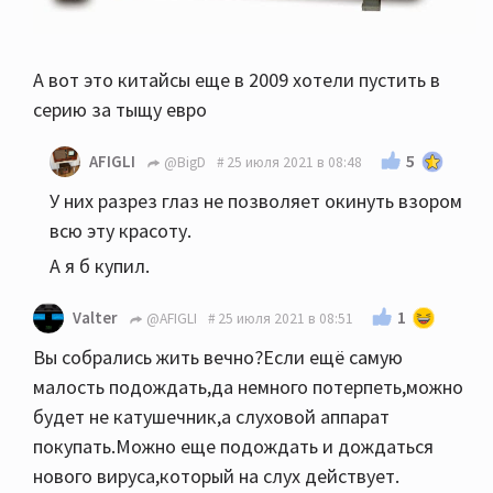
А вот это китайсы еще в 2009 хотели пустить в
серию за тыщу евро
5
AFIGLI
@BigD
25 июля 2021 в 08:48
У них разрез глаз не позволяет окинуть взором
всю эту красоту.
А я б купил.
1
Valter
@AFIGLI
25 июля 2021 в 08:51
Вы собрались жить вечно?Если ещё самую
малость подождать,да немного потерпеть,можно
будет не катушечник,а слуховой аппарат
покупать.Можно еще подождать и дождаться
нового вируса,который на слух действует.