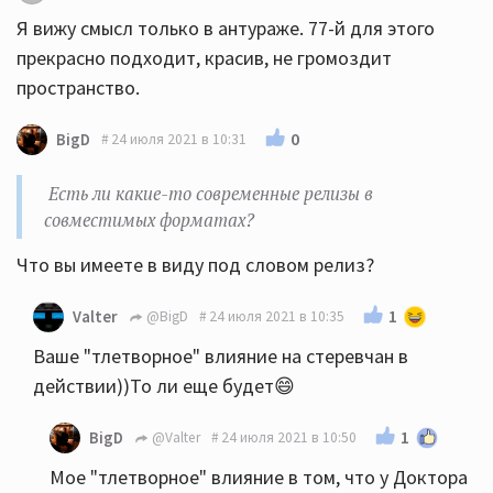
Я вижу смысл только в антураже. 77-й для этого
прекрасно подходит, красив, не громоздит
пространство.
0
BigD
24 июля 2021 в 10:31
Есть ли какие-то современные релизы в
совместимых форматах?
Что вы имеете в виду под словом релиз?
1
Valter
@BigD
24 июля 2021 в 10:35
Ваше "тлетворное" влияние на стеревчан в
действии))То ли еще будет😄
1
BigD
@Valter
24 июля 2021 в 10:50
Мое "тлетворное" влияние в том, что у Доктора