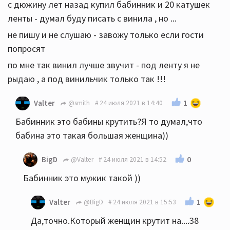
с дюжину лет назад купил бабинник и 20 катушек
ленты - думал буду писать с винила , но ...
не пишу и не слушаю - завожу только если гости
попросят
по мне так винил лучше звучит - под ленту я не
рыдаю , а под винильчик только так !!!
1
Valter
@smith
24 июля 2021 в 14:40
Бабинник это бабины крутить?Я то думал,что
бабина это такая большая женщина))
0
BigD
@Valter
24 июля 2021 в 14:52
Бабинник это мужик такой ))
1
Valter
@BigD
24 июля 2021 в 15:53
Да,точно.Который женщин крутит на....38