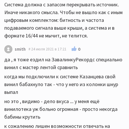
Система должна с запасом перекрывать источник.
Иначе никакого смысла. Чтобы не вышло как с иным
цифровым комплектом: битность и частота
подаваемого сигнала выше крыши, а система и в
формате 16/44 не мычит, не телится.
0
smith
24 июля 2021 в 17:21
да , я тоже ездил на ЗавалинкуРекордс специально
винил с мастер лентой сравнить
когда мы подключили к системе Казанцева свой
винил бабахнуло так - что у него из колонки шнур
выпал
но это , видимо - дело вкуса ... у меня ещё
винилотека уж больно огромная - просто некогда
бабины крутить
к сожалению лишен возможности отвечать на