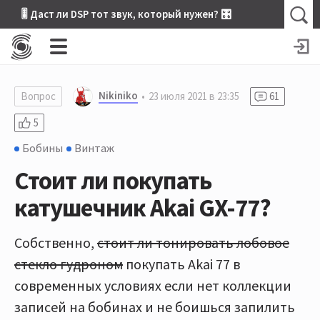
🎚 Даст ли DSP тот звук, который нужен? 🎛
Nikiniko
Вопрос
23 июля 2021 в 23:35
61
5
Бобины
Винтаж
Стоит ли покупать
катушечник Akai GX-77?
Собственно,
стоит ли тонировать лобовое
стекло гудроном
покупать Akai 77 в
современных условиях если нет коллекции
записей на бобинах и не боишься запилить