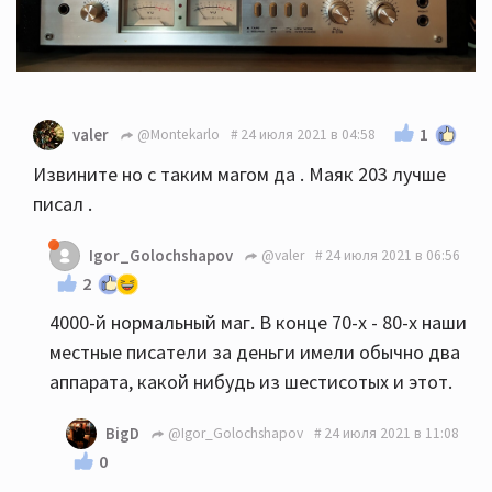
1
valer
@Montekarlo
24 июля 2021 в 04:58
Извините но с таким магом да . Маяк 203 лучше
писал .
Igor_Golochshapov
@valer
24 июля 2021 в 06:56
2
4000-й нормальный маг. В конце 70-х - 80-х наши
местные писатели за деньги имели обычно два
аппарата, какой нибудь из шестисотых и этот.
BigD
@Igor_Golochshapov
24 июля 2021 в 11:08
0