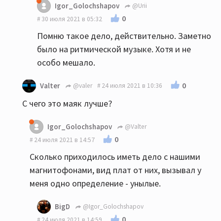
Igor_Golochshapov
@Urii
0
30 июля 2021 в 05:32
Помню такое дело, действительно. Заметно
было на ритмической музыке. Хотя и не
особо мешало.
0
Valter
@valer
24 июля 2021 в 10:36
С чего это маяк лучше?
Igor_Golochshapov
@Valter
0
24 июля 2021 в 14:57
Сколько приходилось иметь дело с нашими
магнитофонами, вид плат от них, вызывал у
меня одно определение - унылые.
BigD
@Igor_Golochshapov
0
24 июля 2021 в 14:59