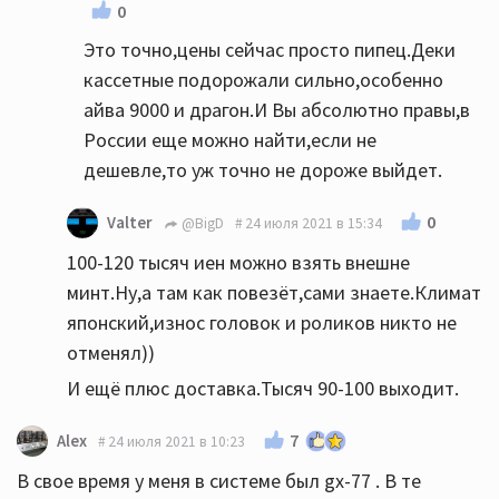
0
Это точно,цены сейчас просто пипец.Деки
кассетные подорожали сильно,особенно
айва 9000 и драгон.И Вы абсолютно правы,в
России еще можно найти,если не
дешевле,то уж точно не дороже выйдет.
0
Valter
@BigD
24 июля 2021 в 15:34
100-120 тысяч иен можно взять внешне
минт.Ну,а там как повезёт,сами знаете.Климат
японский,износ головок и роликов никто не
отменял))
И ещё плюс доставка.Тысяч 90-100 выходит.
7
Alex
24 июля 2021 в 10:23
В свое время у меня в системе был gx-77 . В те