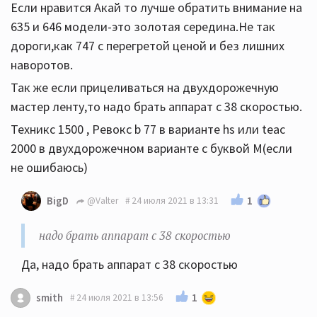
Если нравится Акай то лучше обратить внимание на
635 и 646 модели-это золотая середина.Не так
дороги,как 747 с перегретой ценой и без лишних
наворотов.
Так же если прицеливаться на двухдорожечную
мастер ленту,то надо брать аппарат с 38 скоростью.
Техникс 1500 , Ревокс b 77 в варианте hs или teac
2000 в двухдорожечном варианте с буквой М(если
не ошибаюсь)
1
BigD
@Valter
24 июля 2021 в 13:31
надо брать аппарат с 38 скоростью
Да, надо брать аппарат с 38 скоростью
1
smith
24 июля 2021 в 13:56