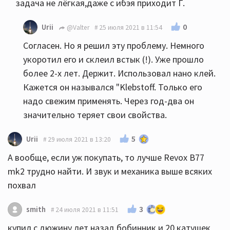
задача не лёгкая,даже с ибэя приходит Г.
0
Urii
@Valter
25 июля 2021 в 11:54
Согласен. Но я решил эту проблему. Немного
укоротил его и склеил встык (!). Уже прошло
более 2-х лет. Держит. Использовал нано клей.
Кажется он назывался "Klebstoff. Только его
надо свежим применять. Через год-два он
значительно теряет свои свойства.
5
Urii
29 июля 2021 в 13:20
А вообще, если уж покупать, то лучше Revox B77
mk2 трудно найти. И звук и механика выше всяких
похвал
3
smith
24 июля 2021 в 11:51
купил с дюжину лет назад бобинник и 20 катушек