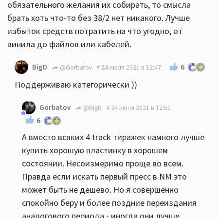
обязательного желания их собирать, то смысла
брать хоть что-то без 38/2 нет никакого. Лучше
избыток средств потратить на что угодно, от
винила до файлов или кабелей.
6
BigD
@Gorbatov
24 июля 2021 в 12:47
Поддерживаю категорически ))
Gorbatov
@BigD
24 июля 2021 в 12:51
6
А вместо всяких 4 track тиражек намного лучше
купить хорошую пластинку в хорошем
состоянии. Несоизмеримо проще во всем.
Правда если искать первый пресс в NM это
может быть не дешево. Но я совершенно
спокойно беру и более поздние переиздания
аналогового периода - иногда они лучше