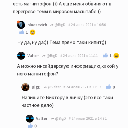
есть магнитофон ))) А еще меня обвиняют в
перегреве темы в мировом масштабе ))
bluesevich
@BigD
24 июля 2021 в 10:56
1
Ну да, ну да:)) Тема прямо таки кипит;))
1
Valter
@BigD
24 июля 2021 в 11:11
А можно инсайдерскую информацию,какой у
него магнитофон?
0
BigD
@Valter
24 июля 2021 в 11:12
Напишите Виктору в личку (это все таки
частное дело)
Valter
@BigD
24 июля 2021 в 14:32
0