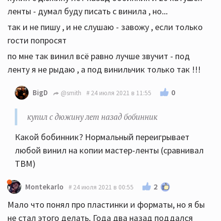
ленты - думал буду писать с винила , но...
так и не пишу , и не слушаю - завожу , если только
гости попросят
по мне так винил всё равно лучше звучит - под
ленту я не рыдаю , а под винильчик только так !!!
0
BigD
@smith
24 июля 2021 в 11:55
купил с дюжину лет назад бобинник
Какой бобинник? Нормальный переигрывает
любой винил на копии мастер-ленты (сравнивал
TBM)
2
Montekarlo
24 июля 2021 в 00:55
Мало что понял про пластинки и форматы, но я бы
не стал этого делать. Года два назад поддался