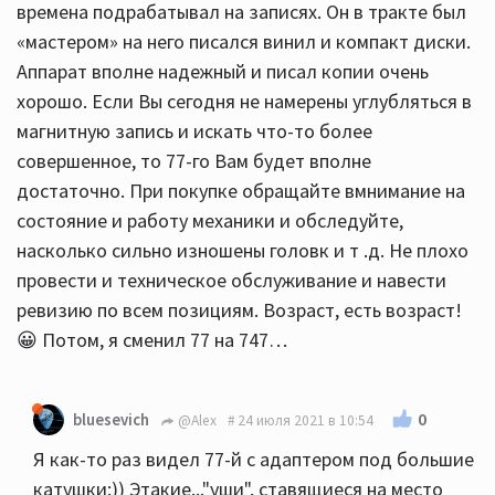
времена подрабатывал на записях. Он в тракте был
«мастером» на него писался винил и компакт диски.
Аппарат вполне надежный и писал копии очень
хорошо. Если Вы сегодня не намерены углубляться в
магнитную запись и искать что-то более
совершенное, то 77-го Вам будет вполне
достаточно. При покупке обращайте вмнимание на
состояние и работу механики и обследуйте,
насколько сильно изношены головк и т .д. Не плохо
провести и техническое обслуживание и навести
ревизию по всем позициям. Возраст, есть возраст!
😀 Потом, я сменил 77 на 747…
0
bluesevich
@Alex
24 июля 2021 в 10:54
Я как-то раз видел 77-й с адаптером под большие
катушки:)) Этакие..."уши", ставящиеся на место