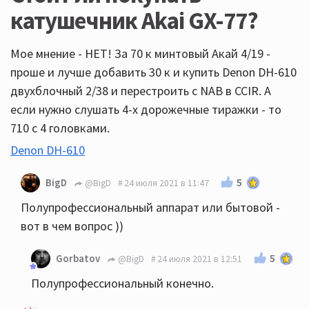
катушечник Akai GX-77?
Мое мнение - НЕТ! За 70 к минтовый Акай 4/19 -
проше и лучше добавить 30 к и купить Denon DH-610
двухблочный 2/38 и перестроить с NAB в CCIR. А
если нужно слушать 4-х дорожечные тиражки - то
710 с 4 головками.
Denon DH-610
5
BigD
@BigD
24 июля 2021 в 11:47
Полупрофессиональный аппарат или бытовой -
вот в чем вопрос ))
5
Gorbatov
@BigD
24 июля 2021 в 12:51
Полупрофессиональный конечно.