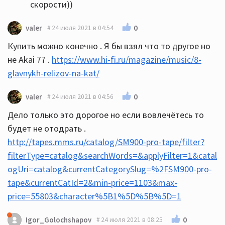
скорости))
0
valer
24 июля 2021 в 04:54
Купить можно конечно . Я бы взял что то другое но
не Akai 77 .
https://www.hi-fi.ru/magazine/music/8-
glavnykh-relizov-na-kat/
0
valer
24 июля 2021 в 04:56
Дело только это дорогое но если вовлечётесь то
будет не отодрать .
http://tapes.mms.ru/catalog/SM900-pro-tape/filter?
filterType=catalog&searchWords=&applyFilter=1&catal
ogUri=catalog&currentCategorySlug=%2FSM900-pro-
tape&currentCatId=2&min-price=1103&max-
price=55803&character%5B1%5D%5B%5D=1
0
Igor_Golochshapov
24 июля 2021 в 08:25