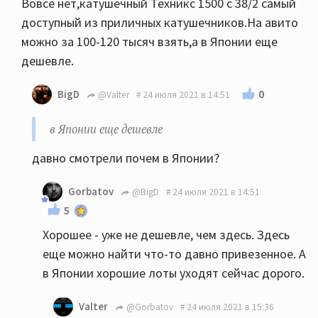
Вовсе нет,катушечный Техникс 1500 с 38/2 самый
доступный из приличных катушечников.На авито
можно за 100-120 тысяч взять,а в Японии еще
дешевле.
0
BigD
@Valter
24 июля 2021 в 14:51
в Японии еще дешевле
давно смотрели почем в Японии?
Gorbatov
@BigD
24 июля 2021 в 14:51
5
Хорошее - уже не дешевле, чем здесь. Здесь
еще можно найти что-то давно привезенное. А
в Японии хорошие лоты уходят сейчас дорого.
Valter
@Gorbatov
24 июля 2021 в 15:36