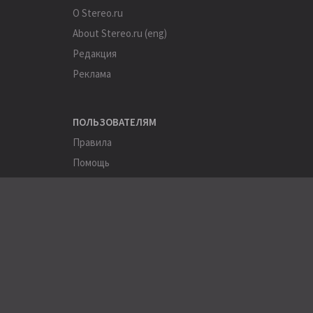
О Stereo.ru
About Stereo.ru (eng)
Редакция
Реклама
ПОЛЬЗОВАТЕЛЯМ
Правила
Помощь
Соглашение
Конфиденциальность
ПОЛЕЗНОЕ
Пользователи
Хэштеги
Города