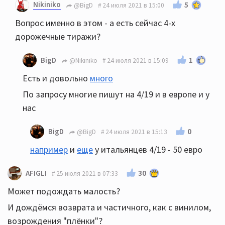
Nikiniko
5
@BigD
24 июля 2021 в 15:00
Вопрос именно в этом - а есть сейчас 4-x
дорожечные тиражи?
1
BigD
@Nikiniko
24 июля 2021 в 15:09
Есть и довольно
много
По запросу многие пишут на 4/19 и в европе и у
нас
0
BigD
@BigD
24 июля 2021 в 15:13
например
и
еще
у итальянцев 4/19 - 50 евро
30
AFIGLI
25 июля 2021 в 07:33
Может подождать малость?
И дождёмся возврата и частичного, как с винилом,
возрождения "плёнки"?