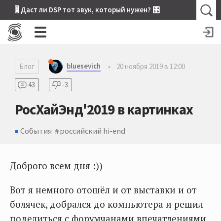
🎚 Даст ли DSP тот звук, который нужен? 🎛
bluesevich
Блог
•
20 ноября 2019 в 12:00
43
-3
РосХайЭнд'2019 в картинках
События
российский hi-end
Доброго всем дня :))
Вот я немного отошёл и от выставки и от
болячек, добрался до компьютера и решил
поделиться с форумчанами впечатлениями