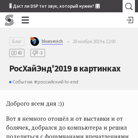
🎚 Даст ли DSP тот звук, который нужен? 🎛
bluesevich
Блог
•
20 ноября 2019 в 12:00
43
-3
РосХайЭнд'2019 в картинках
События
российский hi-end
Доброго всем дня :))
Вот я немного отошёл и от выставки и от
болячек, добрался до компьютера и решил
поделиться с форумчанами впечатлениями