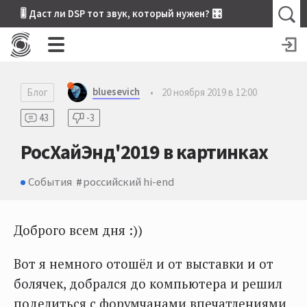
🎚 Даст ли DSP тот звук, который нужен? 🎛
bluesevich
Блог
•
20 ноября 2019 в 12:00
43
-3
РосХайЭнд'2019 в картинках
События
российский hi-end
Доброго всем дня :))
Вот я немного отошёл и от выставки и от
болячек, добрался до компьютера и решил
поделиться с форумчанами впечатлениями