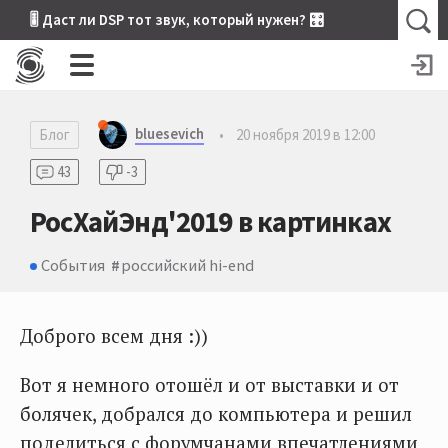
🎚 Даст ли DSP тот звук, который нужен? 🎛
bluesevich
Блог
•
20 ноября 2019 в 12:00
43
-3
РосХайЭнд'2019 в картинках
События
российский hi-end
Доброго всем дня :))
Вот я немного отошёл и от выставки и от
болячек, добрался до компьютера и решил
поделиться с форумчанами впечатлениями