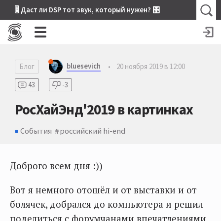
🎚 Даст ли DSP тот звук, который нужен? 🎛
bluesevich
Блог
•
20 ноября 2019 в 12:00
43
-3
РосХайЭнд'2019 в картинках
События
российский hi-end
Доброго всем дня :))
Вот я немного отошёл и от выставки и от
болячек, добрался до компьютера и решил
поделиться с форумчанами впечатлениями