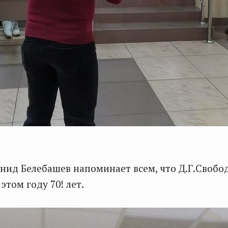
нид Белебашев напоминает всем, что Д.Г.Свобо
этом году 70! лет.