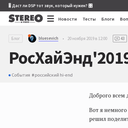
🎚 Даст ли DSP тот звук, который нужен? 🎛
Новости
Тесты
Блоги
Во
bluesevich
Блог
•
20 ноября 2019 в 12:00
43
РосХайЭнд'2019
События
российский hi-end
Доброго всем д
Вот я немного
решил подели