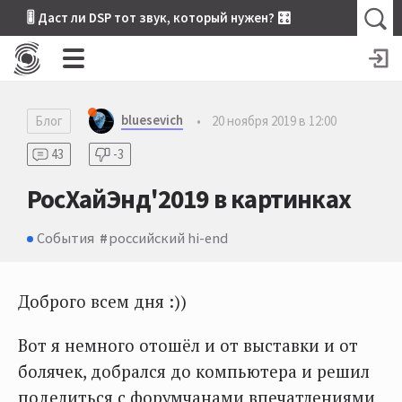
🎚 Даст ли DSP тот звук, который нужен? 🎛
bluesevich
Блог
•
20 ноября 2019 в 12:00
43
-3
РосХайЭнд'2019 в картинках
События
российский hi-end
Доброго всем дня :))
Вот я немного отошёл и от выставки и от
болячек, добрался до компьютера и решил
поделиться с форумчанами впечатлениями