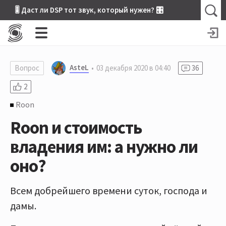
🎚 Даст ли DSP тот звук, который нужен? 🎛
AsteL
Вопрос
03 декабря 2020 в 04:40
36
2
Roon
Roon и стоимость
владения им: а нужно ли
оно?
Всем добрейшего времени суток, господа и
дамы.