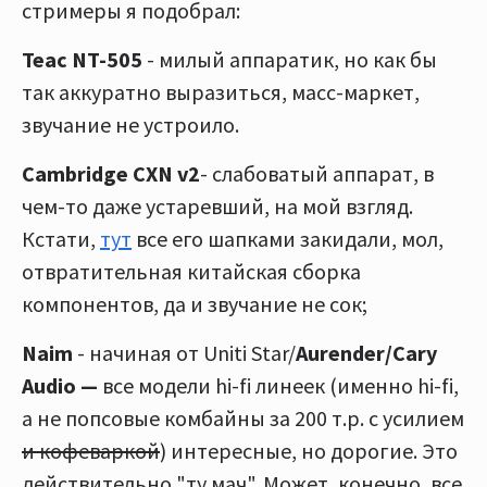
стримеры я подобрал:
Teac NT-505
- милый аппаратик, но как бы
так аккуратно выразиться, масс-маркет,
звучание не устроило.
Cambridge СХN v2
- слабоватый аппарат, в
чем-то даже устаревший, на мой взгляд.
Кстати,
тут
все его шапками закидали, мол,
отвратительная китайская сборка
компонентов, да и звучание не сок;
Naim
- начиная от Uniti Star/
Aurender/Cary
Audio —
все модели hi-fi линеек (именно hi-fi,
а не попсовые комбайны за 200 т.р. с усилием
и кофеваркой
) интересные, но дорогие. Это
действительно "ту мач". Может, конечно, все