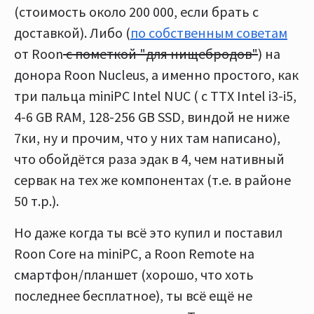
(стоимость около 200 000, если брать с
доставкой). Либо (
по собственным советам
от Roon
с пометкой "для нищебродов"
) на
донора Roon Nucleus, а именно простого, как
три пальца miniPC Intel NUC ( с ТТХ Intel i3-i5,
4-6 GB RAM, 128-256 GB SSD, виндой не ниже
7ки, ну и прочим, что у них там написано),
что обойдётся раза эдак в 4, чем нативный
сервак на тех же компонентах (т.е. в районе
50 т.р.).
Но даже когда ты всё это купил и поставил
Roon Core на miniPC, а Roon Remote на
смартфон/планшет (хорошо, что хоть
последнее бесплатное), ты всё ещё не