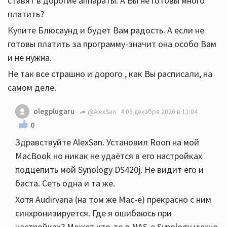
ставят в дорогие аппараты. А Вы не готовы много
платить?
Купите Блюсаунд и будет Вам радость. А если не
готовы платить за программу-значит она особо Вам
и не нужна.
Не так все страшно и дорого , как Вы расписали, на
самом деле.
olegplugaru
@AlexSan
03 декабря 2020 в 11:04
0
Здравствуйте AlexSan. Установил Roon на мой
MacBook но никак не удаётся в его настройках
подцепить мой Synology DS420j. Не видит его и
баста. Сеть одна и та же.
Хотя Audirvana (на том же Mac-e) прекрасно с ним
синхронизируется. Где я ошибаюсь при
настройках? Может что-то в NAS-e Synology нужно