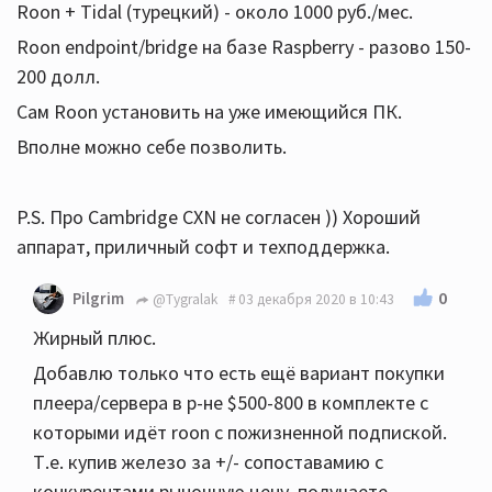
Roon + Tidal (турецкий) - около 1000 руб./мес.
Roon endpoint/bridge на базе Raspberry - разово 150-
200 долл.
Сам Roon установить на уже имеющийся ПК.
Вполне можно себе позволить.
P.S. Про Cambridge СХN не согласен )) Хороший
аппарат, приличный софт и техподдержка.
0
Pilgrim
@Tygralak
03 декабря 2020 в 10:43
Жирный плюс.
Добавлю только что есть ещё вариант покупки
плеера/сервера в р-не $500-800 в комплекте с
которыми идёт roon с пожизненной подпиской.
Т.е. купив железо за +/- сопоставамию с
конкурентами рыночную цену, получаете