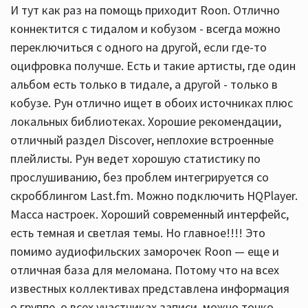
И тут как раз на помощь приходит Roon. Отлично
коннектится с тидалом и кобузом - всегда можно
переключиться с одного на другой, если где-то
оцифровка получше. Есть и такие артисты, где один
альбом есть только в тидале, а другой - только в
кобузе. Рун отлично ищет в обоих источниках плюс
локальных библиотеках. Хорошие рекомендации,
отличный раздел Discover, неплохие встроенные
плейлисты. Рун ведет хорошую статистику по
прослушиванию, без проблем интегрируется со
скробблингом Last.fm. Можно подключить HQPlayer.
Масса настроек. Хороший современный интерфейс,
есть темная и светлая темы. Но главное!!!! Это
помимо аудиофильских заморочек Roon — еще и
отличная база для меломана. Потому что на всех
известных коллективах представлена информация
о группе, о всех участниках записи, можно тонко