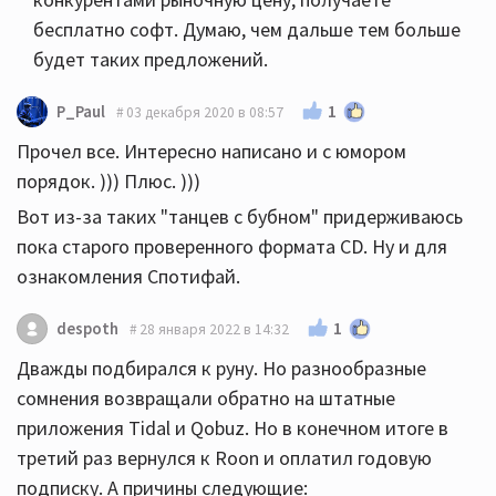
бесплатно софт. Думаю, чем дальше тем больше
будет таких предложений.
1
P_Paul
03 декабря 2020 в 08:57
Прочел все. Интересно написано и с юмором
порядок. ))) Плюс. )))
Вот из-за таких "танцев с бубном" придерживаюсь
пока старого проверенного формата CD. Ну и для
ознакомления Спотифай.
1
despoth
28 января 2022 в 14:32
Дважды подбирался к руну. Но разнообразные
сомнения возвращали обратно на штатные
приложения Tidal и Qobuz. Но в конечном итоге в
третий раз вернулся к Roon и оплатил годовую
подписку. А причины следующие: