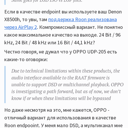
Same goes for DSD ISO vs DSF files.
Если в качестве endpoint вы используете ваш Denon
X8500h, то увы, там
поддержка Roon реализована
через AirPlay 2
. Компромиссный вариант. Не понятно
какое максимальное качество на выходе. 24 Bit / 96
kHz, 24 Bit / 48 kHz или 16 Bit / 44,1 kHz?
Честно говоря, не думал что у OPPO UDP-205 есть
какие-то оговорки:
Due to technical limitations within these products, the
audio interface available to the RAAT firmware is
unable to support DSD or multichannel playback. OPPO
is investigating a path forward, but as of now, we don’t
know if or when these limitations will be bypassed
Но даже несмотря на это, мне кажется, OPPO -
отличный вариант для использования в качестве
Roon endpooint. У меня мало DSD, а мультиканал мне