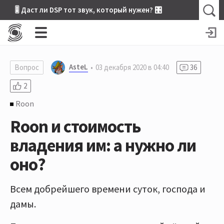
🎚 Даст ли DSP тот звук, который нужен? 🎛
AsteL
Вопрос
03 декабря 2020 в 04:40
36
2
Roon
Roon и стоимость
владения им: а нужно ли
оно?
Всем добрейшего времени суток, господа и
дамы.