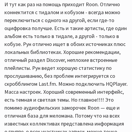
И тут как раз на помощь приходит Roon. Отлично
коннектится с тидалом и кобузом - всегда можно
переключиться с одного на другой, если где-то
оцифровка получше. Есть и такие артисты, где один
альбом есть только в тидале, а другой - только в
кобузе. Рун отлично ищет в обоих источниках плюс
локальных библиотеках. Хорошие рекомендации,
отличный раздел Discover, неплохие встроенные
плейлисты. Рун ведет хорошую статистику по
прослушиванию, без проблем интегрируется со
скробблингом Last.fm. Можно подключить HQPlayer.
Масса настроек. Хороший современный интерфейс,
есть темная и светлая темы. Но главное!!!! Это
помимо аудиофильских заморочек Roon — еще и
отличная база для меломана. Потому что на всех
известных коллективах представлена информация
о группе, о всех участниках записи, можно тонко