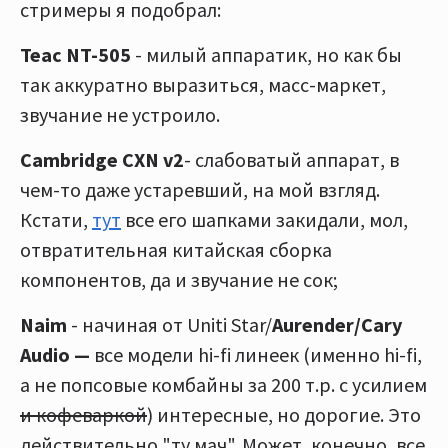
стримеры я подобрал:
Teac NT-505
- милый аппаратик, но как бы
так аккуратно выразиться, масс-маркет,
звучание не устроило.
Cambridge СХN v2
- слабоватый аппарат, в
чем-то даже устаревший, на мой взгляд.
Кстати,
тут
все его шапками закидали, мол,
отвратительная китайская сборка
компонентов, да и звучание не сок;
Naim
- начиная от Uniti Star/
Aurender/Cary
Audio —
все модели hi-fi линеек (именно hi-fi,
а не попсовые комбайны за 200 т.р. с усилием
и кофеваркой
) интересные, но дорогие. Это
действительно "ту мач". Может, конечно, все