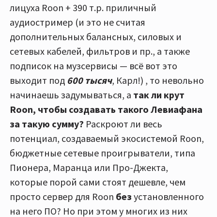
лицуха Roon + 390 т.р. приличный
аудиостример (и это не считая
дополнительных балансных, силовых и
сетевых кабелей, фильтров и пр., а также
подписок на музсервисы — всё вот это
выходит под
600 тысяч
, Карл!) , то невольно
начинаешь задумываться, а
так ли крут
Roon, чтобы создавать такого Левиафана
за такую сумму?
Раскроют ли весь
потенциал, создаваемый экосистемой Roon,
бюджетные сетевые проигрыватели, типа
Пионера, Маранца или Про-Джекта,
которые порой сами стоят дешевле, чем
просто сервер для Roon
без
установленного
на него ПО? Но при этом у многих из них