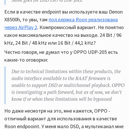
Same goes for DSD ISO vs DSF files.
Если в качестве endpoint вы используете ваш Denon
X8500h, то увы, там
поддержка Roon реализована
через AirPlay 2
. Компромиссный вариант. Не понятно
какое максимальное качество на выходе. 24 Bit / 96
kHz, 24 Bit / 48 kHz или 16 Bit / 44,1 kHz?
Честно говоря, не думал что у OPPO UDP-205 есть
какие-то оговорки:
Due to technical limitations within these products, the
audio interface available to the RAAT firmware is
unable to support DSD or multichannel playback. OPPO
is investigating a path forward, but as of now, we don’t
know if or when these limitations will be bypassed
Но даже несмотря на это, мне кажется, OPPO -
отличный вариант для использования в качестве
Roon endpooint. У меня мало DSD, а мультиканал мне