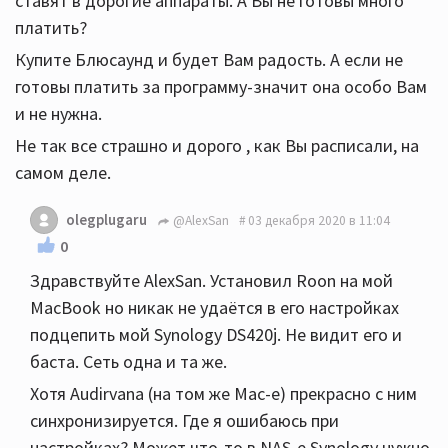
ставят в дорогие аппараты. А Вы не готовы много
платить?
Купите Блюсаунд и будет Вам радость. А если не
готовы платить за программу-значит она особо Вам
и не нужна.
Не так все страшно и дорого , как Вы расписали, на
самом деле.
olegplugaru
@AlexSan
03 декабря 2020 в 11:04
0
Здравствуйте AlexSan. Установил Roon на мой
MacBook но никак не удаётся в его настройках
подцепить мой Synology DS420j. Не видит его и
баста. Сеть одна и та же.
Хотя Audirvana (на том же Mac-e) прекрасно с ним
синхронизируется. Где я ошибаюсь при
настройках? Может что-то в NAS-e Synology нужно