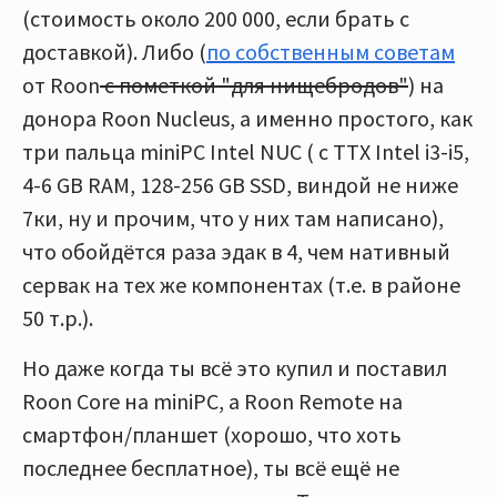
(стоимость около 200 000, если брать с
доставкой). Либо (
по собственным советам
от Roon
с пометкой "для нищебродов"
) на
донора Roon Nucleus, а именно простого, как
три пальца miniPC Intel NUC ( с ТТХ Intel i3-i5,
4-6 GB RAM, 128-256 GB SSD, виндой не ниже
7ки, ну и прочим, что у них там написано),
что обойдётся раза эдак в 4, чем нативный
сервак на тех же компонентах (т.е. в районе
50 т.р.).
Но даже когда ты всё это купил и поставил
Roon Core на miniPC, а Roon Remote на
смартфон/планшет (хорошо, что хоть
последнее бесплатное), ты всё ещё не