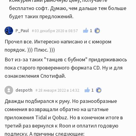
бесплатно софт. Думаю, чем дальше тем больше
будет таких предложений.
1
P_Paul
03 декабря 2020 в 08:57
Прочел все. Интересно написано и с юмором
порядок. ))) Плюс. )))
Вот из-за таких "танцев с бубном" придерживаюсь
пока старого проверенного формата CD. Ну и для
ознакомления Спотифай.
1
despoth
28 января 2022 в 14:32
Дважды подбирался к руну. Но разнообразные
сомнения возвращали обратно на штатные
приложения Tidal и Qobuz. Но в конечном итоге в
третий раз вернулся к Roon и оплатил годовую
подписку. А причины следующие: