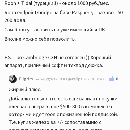
Roon + Tidal (турецкий) - около 1000 руб./мес.
Roon endpoint/bridge на базе Raspberry - разово 150-
200 долл.
Сам Roon установить на уже имеющийся ПК.
Вполне можно себе позволить.
P.S. Про Cambridge СХN не согласен )) Хороший
аппарат, приличный софт и техподдержка.
0
Pilgrim
@Tygralak
03 декабря 2020 в 10:43
Жирный плюс.
Добавлю только что есть ещё вариант покупки
плеера/сервера в р-не $500-800 в комплекте с
которыми идёт roon с пожизненной подпиской.
Т.е. купив железо за +/- сопоставамию с
конкурентами рыночную цену, получаете