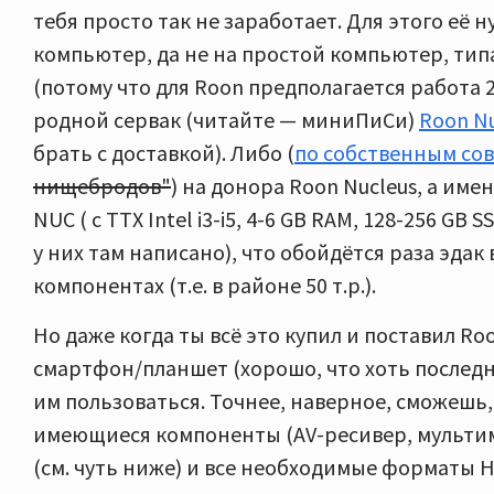
тебя просто так не заработает. Для этого её 
компьютер, да не на простой компьютер, тип
(потому что для Roon предполагается работа 2
родной сервак (читайте — миниПиСи)
Roon Nu
брать с доставкой). Либо (
по собственным со
нищебродов"
) на донора Roon Nucleus, а имен
NUC ( с ТТХ Intel i3-i5, 4-6 GB RAM, 128-256 GB
у них там написано), что обойдётся раза эдак 
компонентах (т.е. в районе 50 т.р.).
Но даже когда ты всё это купил и поставил Roo
смартфон/планшет (хорошо, что хоть последн
им пользоваться. Точнее, наверное, сможешь, 
имеющиеся компоненты (AV-ресивер, мульти
(см. чуть ниже) и все необходимые форматы H