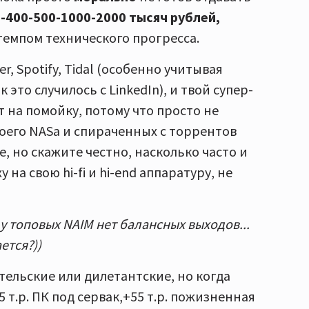
-400-500-1000-2000 тысяч рублей,
темпом технического прогресса.
 Spotify, Tidal (особенно учитывая
это случилось с LinkedIn), и твой супер-
 на помойку, потому что просто не
воего NASа и спираченных с торрентов
, но скажите честно, насколько часто и
на свою hi-fi и hi-end аппаратуру, не
 у топовых NAIM нет балансных выходов...
ется?))
тельские или дилетантские, но когда
 55 т.р. ПК под сервак,+55 т.р. пожизненная