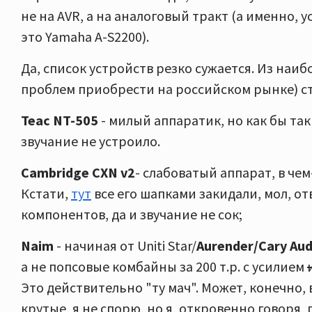
не на AVR, а на аналоговый тракт (а именно, у
это Yamaha A-S2200).
Да, список устройств резко сужается. Из наиб
проблем приобрести на российском рынке) с
Teac NT-505
- милый аппаратик, но как бы так
звучание не устроило.
Cambridge СХN v2
- слабоватый аппарат, в чем
Кстати,
тут
все его шапками закидали, мол, о
компонентов, да и звучание не сок;
Naim
- начиная от Uniti Star/
Aurender/Cary Aud
а не попсовые комбайны за 200 т.р. с усилием
Это действительно "ту мач". Может, конечно,
крутые, я не спорю, но я, откровенно говоря,