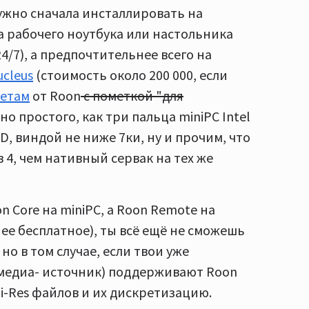
нужно сначала инсталлировать на
а рабочего ноутбука или настольника
4/7), а предпочтительнее всего на
cleus
(стоимость около 200 000, если
ветам
от Roon
с пометкой "для
но простого, как три пальца miniPC Intel
 SSD, виндой не ниже 7ки, ну и прочим, что
в 4, чем нативный сервак на тех же
n Core на miniPC, а Roon Remote на
ее бесплатное), ты всё ещё не сможешь
но в том случае, если твои уже
медиа- источник) поддерживают Roon
i-Res файлов и их дискретизацию.