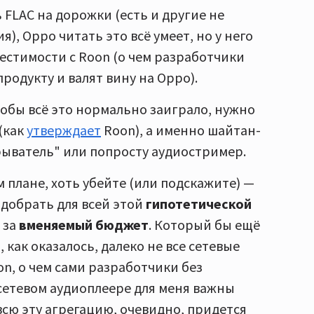
 FLAC на дорожки (есть и другие не
, Oppo читать это всё умеет, но у него
естимости с Roon (о чем разработчики
продукту и валят вину на Oppo).
чтобы всё это нормально заиграло, нужно
(как
утверждает
Roon), а именно шайтан-
ыватель" или попросту аудиостример.
м плане, хоть убейте (или подскажите) —
подобрать для всей этой
гипотетической
 за
вменяемый бюджет
. Который бы ещё
ь, как оказалось, далеко не все сетевые
on, о чем сами разработчики без
в сетевом аудиоплеере для меня важны
всю эту агрегацию, очевидно, придется