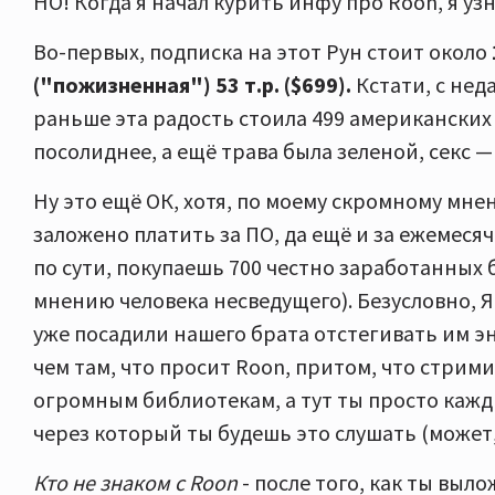
НО! Когда я начал курить инфу про Roon, я уз
Во-первых, подписка на этот Рун стоит около
("пожизненная")
53 т.р. ($699).
Кстати, с нед
раньше эта радость стоила 499 американских 
посолиднее, а ещё трава была зеленой, секс —
Ну это ещё ОК, хотя, по моему скромному мне
заложено платить за ПО, да ещё и за ежемесяч
по сути, покупаешь 700 честно заработанных 
мнению человека несведущего). Безусловно, 
уже посадили нашего брата отстегивать им эн
чем там, что просит Roon, притом, что стрим
огромным библиотекам, а тут ты просто каж
через который ты будешь это слушать (может, 
Кто не знаком с Roon
- после того, как ты выл