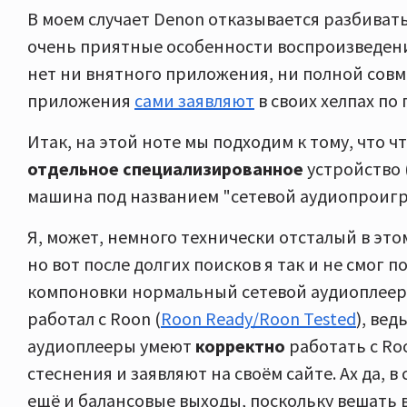
В моем случает Denon отказывается разбивать
очень приятные особенности воспроизведения)
нет ни внятного приложения, ни полной совм
приложения
сами заявляют
в своих хелпах по 
Итак, на этой ноте мы подходим к тому, что 
отдельное специализированное
устройство 
машина под названием "сетевой аудиопроигр
Я, может, немного технически отсталый в это
но вот после долгих поисков я так и не смог 
компоновки нормальный сетевой аудиоплеер
работал с Roon (
Roon Ready/Roon Tested
), вед
аудиоплееры умеют
корректно
работать с Ro
стеснения и заявляют на своём сайте. Ах да, 
ещё и балансовые выходы, поскольку вешать 