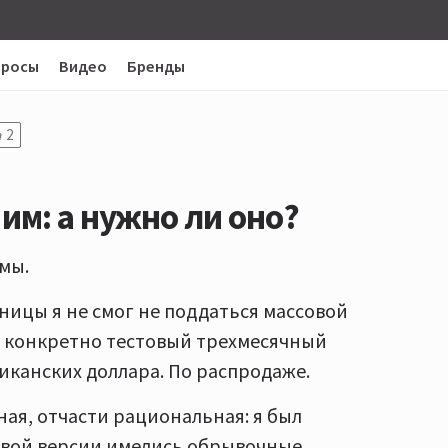
просы
Видео
Бренды
2
им: а нужно ли оно?
мы.
ицы я не смог не поддаться массовой
 я конкретно тестовый трехмесячный
риканских доллара. По распродаже.
ная, отчасти рациональная: я был
овой версии имелись обрывочные