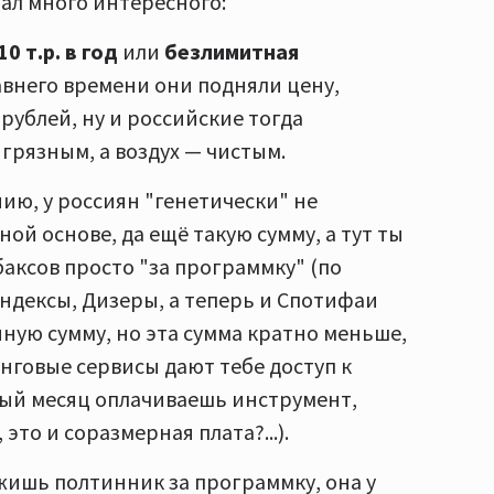
нал много интересного:
10 т.р. в год
или
безлимитная
авнего времени они подняли цену,
рублей, ну и российские тогда
 грязным, а воздух — чистым.
нию, у россиян "генетически" не
ной основе, да ещё такую сумму, а тут ты
баксов просто "за программку" (по
Яндексы, Дизеры, а теперь и Спотифаи
ную сумму, но эта сумма кратно меньше,
инговые сервисы дают тебе доступ к
дый месяц оплачиваешь инструмент,
это и соразмерная плата?...).
ожишь полтинник за программку, она у