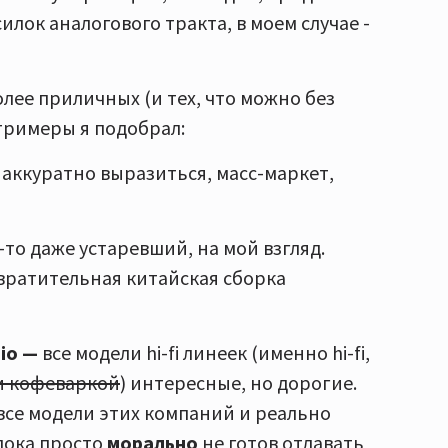
силок аналогового тракта, в моем случае -
олее приличных (и тех, что можно без
тримеры я подобрал:
 аккуратно выразиться, масс-маркет,
-то даже устаревший, на мой взгляд.
твратительная китайская сборка
io —
все модели hi-fi линеек (именно hi-fi,
и кофеваркой
) интересные, но дорогие.
 все модели этих компаний и реально
 пока просто
морально
не готов отдавать