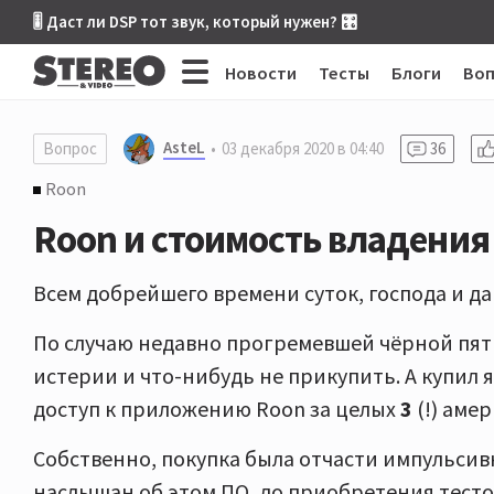
🎚 Даст ли DSP тот звук, который нужен? 🎛
Новости
Тесты
Блоги
Во
AsteL
Вопрос
03 декабря 2020 в 04:40
36
Roon
Roon и стоимость владения 
Всем добрейшего времени суток, господа и да
По случаю недавно прогремевшей чёрной пятн
истерии и что-нибудь не прикупить. А купил
доступ к приложению Roon за целых
3
(!) аме
Собственно, покупка была отчасти импульсив
наслышан об этом ПО, до приобретения тест