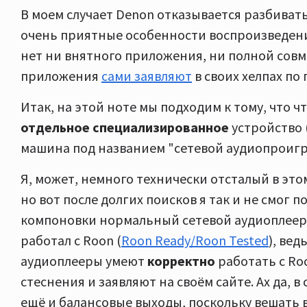
В моем случает Denon отказывается разбивать
очень приятные особенности воспроизведения)
нет ни внятного приложения, ни полной совм
приложения
сами заявляют
в своих хелпах по 
Итак, на этой ноте мы подходим к тому, что 
отдельное специализированное
устройство 
машина под названием "сетевой аудиопроигр
Я, может, немного технически отсталый в это
но вот после долгих поисков я так и не смог 
компоновки нормальный сетевой аудиоплеер
работал с Roon (
Roon Ready/Roon Tested
), вед
аудиоплееры умеют
корректно
работать с Ro
стеснения и заявляют на своём сайте. Ах да, 
ещё и балансовые выходы, поскольку вешать 