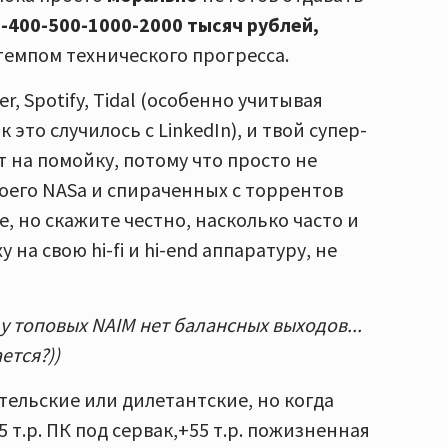
-400-500-1000-2000 тысяч рублей,
темпом технического прогресса.
 Spotify, Tidal (особенно учитывая
это случилось с LinkedIn), и твой супер-
 на помойку, потому что просто не
воего NASа и спираченных с торрентов
, но скажите честно, насколько часто и
на свою hi-fi и hi-end аппаратуру, не
 у топовых NAIM нет балансных выходов...
ется?))
тельские или дилетантские, но когда
 55 т.р. ПК под сервак,+55 т.р. пожизненная