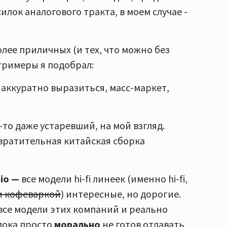
силок аналогового тракта, в моем случае -
олее приличных (и тех, что можно без
тримеры я подобрал:
 аккуратно выразиться, масс-маркет,
-то даже устаревший, на мой взгляд.
твратительная китайская сборка
io —
все модели hi-fi линеек (именно hi-fi,
и кофеваркой
) интересные, но дорогие.
 все модели этих компаний и реально
 пока просто
морально
не готов отдавать