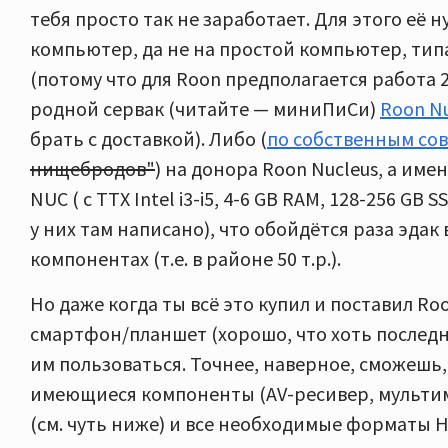
тебя просто так не заработает. Для этого её 
компьютер, да не на простой компьютер, тип
(потому что для Roon предполагается работа 2
родной сервак (читайте — миниПиСи)
Roon Nu
брать с доставкой). Либо (
по собственным со
нищебродов"
) на донора Roon Nucleus, а имен
NUC ( с ТТХ Intel i3-i5, 4-6 GB RAM, 128-256 GB
у них там написано), что обойдётся раза эдак 
компонентах (т.е. в районе 50 т.р.).
Но даже когда ты всё это купил и поставил Roo
смартфон/планшет (хорошо, что хоть последн
им пользоваться. Точнее, наверное, сможешь, 
имеющиеся компоненты (AV-ресивер, мульти
(см. чуть ниже) и все необходимые форматы H