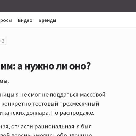
просы
Видео
Бренды
2
им: а нужно ли оно?
мы.
ицы я не смог не поддаться массовой
 я конкретно тестовый трехмесячный
риканских доллара. По распродаже.
ная, отчасти рациональная: я был
овой версии имелись обрывочные