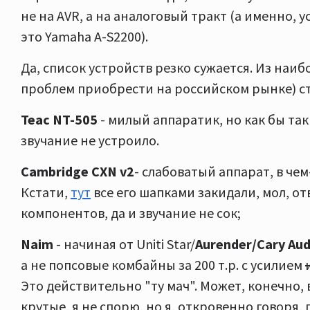
не на AVR, а на аналоговый тракт (а именно, у
это Yamaha A-S2200).
Да, список устройств резко сужается. Из наиб
проблем приобрести на российском рынке) с
Teac NT-505
- милый аппаратик, но как бы так
звучание не устроило.
Cambridge СХN v2
- слабоватый аппарат, в чем
Кстати,
тут
все его шапками закидали, мол, о
компонентов, да и звучание не сок;
Naim
- начиная от Uniti Star/
Aurender/Cary Aud
а не попсовые комбайны за 200 т.р. с усилием
Это действительно "ту мач". Может, конечно,
крутые, я не спорю, но я, откровенно говоря,