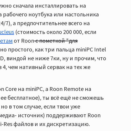
нужно сначала инсталлировать на
а рабочего ноутбука или настольника
4/7), а предпочтительнее всего на
cleus
(стоимость около 200 000, если
ветам
от Roon
с пометкой "для
но простого, как три пальца miniPC Intel
 SSD, виндой не ниже 7ки, ну и прочим, что
в 4, чем нативный сервак на тех же
n Core на miniPC, а Roon Remote на
ее бесплатное), ты всё ещё не сможешь
но в том случае, если твои уже
медиа- источник) поддерживают Roon
i-Res файлов и их дискретизацию.