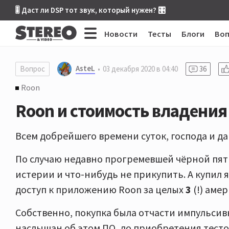
🎚 Даст ли DSP тот звук, который нужен? 🎛
Новости
Тесты
Блоги
Во
AsteL
Вопрос
03 декабря 2020 в 04:40
36
Roon
Roon и стоимость владения 
Всем добрейшего времени суток, господа и да
По случаю недавно прогремевшей чёрной пятн
истерии и что-нибудь не прикупить. А купил
доступ к приложению Roon за целых
3
(!) аме
Собственно, покупка была отчасти импульсив
наслышан об этом ПО, до приобретения тест