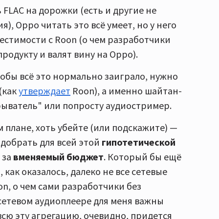
 FLAC на дорожки (есть и другие не
, Oppo читать это всё умеет, но у него
естимости с Roon (о чем разработчики
продукту и валят вину на Oppo).
чтобы всё это нормально заиграло, нужно
(как
утверждает
Roon), а именно шайтан-
ыватель" или попросту аудиостример.
м плане, хоть убейте (или подскажите) —
подобрать для всей этой
гипотетической
 за
вменяемый бюджет
. Который бы ещё
ь, как оказалось, далеко не все сетевые
on, о чем сами разработчики без
в сетевом аудиоплеере для меня важны
всю эту агрегацию, очевидно, придется