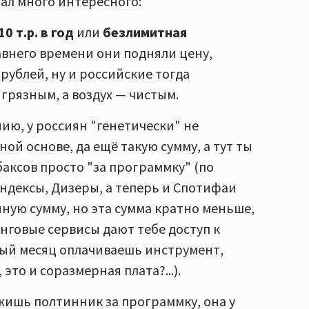
нал много интересного:
10 т.р. в год
или
безлимитная
авнего времени они подняли цену,
рублей, ну и российские тогда
 грязным, а воздух — чистым.
нию, у россиян "генетически" не
ной основе, да ещё такую сумму, а тут ты
баксов просто "за программку" (по
Яндексы, Дизеры, а теперь и Спотифаи
ную сумму, но эта сумма кратно меньше,
инговые сервисы дают тебе доступ к
дый месяц оплачиваешь инструмент,
это и соразмерная плата?...).
ожишь полтинник за программку, она у