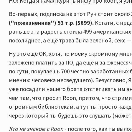
НО! Когда я начал курить инфу про Roon, я уз
Во-первых, подписка на этот Рун стоит около
("пожизненная")
53 т.р. ($699).
Кстати, с нед
раньше эта радость стоила 499 американских 
посолиднее, а ещё трава была зеленой, секс —
Ну это ещё ОК, хотя, по моему скромному мне
заложено платить за ПО, да ещё и за ежемесяч
по сути, покупаешь 700 честно заработанных 
мнению человека несведущего). Безусловно, 
уже посадили нашего брата отстегивать им эн
чем там, что просит Roon, притом, что стрим
огромным библиотекам, а тут ты просто каж
через который ты будешь это слушать (может, 
Кто не знаком с Roon
- после того, как ты выл