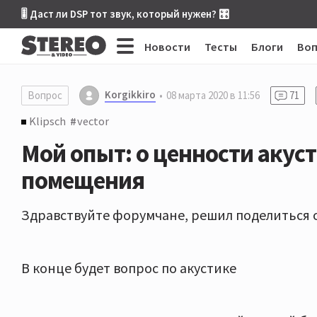
🎚 Даст ли DSP тот звук, который нужен? 🎛
Новости
Тесты
Блоги
Во
Korgikkiro
Вопрос
08 марта 2020 в 11:56
71
Klipsch
vector
Мой опыт: о ценности акус
помещения
Здравствуйте форумчане, решил поделиться 
В конце будет вопрос по акустике