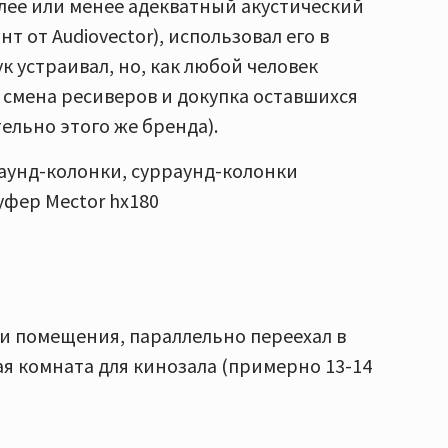
более или менее адекватный акустический
 от Audiovector), использовал его в
к устраивал, но, как любой человек
 смена ресиверов и докупка оставшихся
ельно этого же бренда).
раунд-колонки, сурраунд-колонки
уфер Мector hx180
и помещения, параллельно переехал в
я комната для кинозала (примерно 13-14