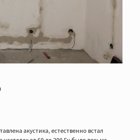
ы
ставлена акустика, естественно встал
 частотах от 60 до 200 Гц было весьма