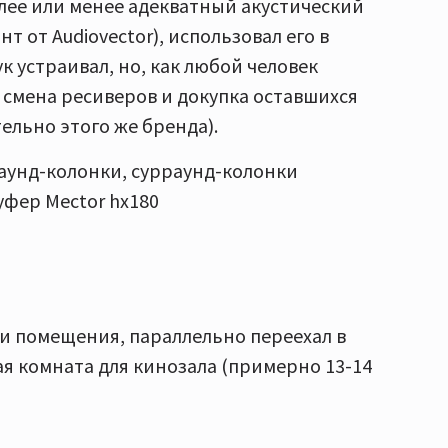
более или менее адекватный акустический
 от Audiovector), использовал его в
к устраивал, но, как любой человек
 смена ресиверов и докупка оставшихся
ельно этого же бренда).
раунд-колонки, сурраунд-колонки
уфер Мector hx180
и помещения, параллельно переехал в
я комната для кинозала (примерно 13-14