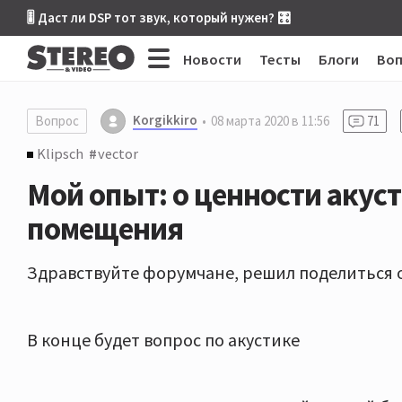
🎚 Даст ли DSP тот звук, который нужен? 🎛
Новости
Тесты
Блоги
Во
Korgikkiro
Вопрос
08 марта 2020 в 11:56
71
Klipsch
vector
Мой опыт: о ценности акус
помещения
Здравствуйте форумчане, решил поделиться 
В конце будет вопрос по акустике