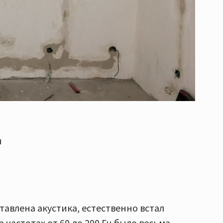
ы
ставлена акустика, естественно встал
 частотах от 60 до 200 Гц было весьма