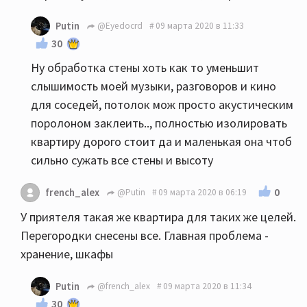
Putin
@Eyedocrd
09 марта 2020 в 11:33
30
Ну обработка стены хоть как то уменьшит
слышимость моей музыки, разговоров и кино
для соседей, потолок мож просто акустическим
поролоном заклеить.., полностью изолировать
квартиру дорого стоит да и маленькая она чтоб
сильно сужать все стены и высоту
0
french_alex
@Putin
09 марта 2020 в 06:19
У приятеля такая же квартира для таких же целей.
Перегородки снесены все. Главная проблема -
хранение, шкафы
Putin
@french_alex
09 марта 2020 в 11:34
30