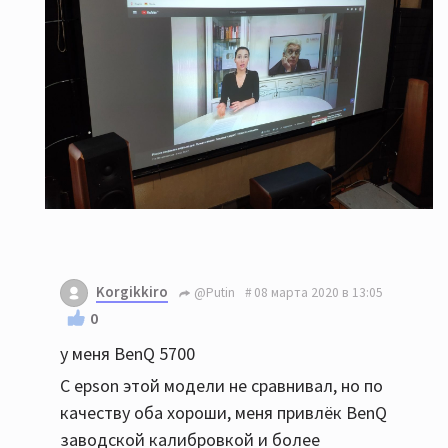
Korgikkiro
@Putin
08 марта 2020 в 13:05
0
у меня BenQ 5700
С epson этой модели не сравнивал, но по
качеству оба хороши, меня привлёк BenQ
заводской калибровкой и более