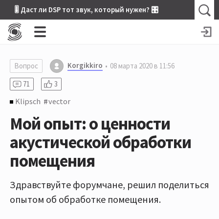
🎚 Даст ли DSP тот звук, который нужен? 🎛
Korgikkiro
Вопрос
08 марта 2020 в 11:56
71
3
Klipsch
vector
Мой опыт: о ценности
акустической обработки
помещения
Здравствуйте форумчане, решил поделиться
опытом об обработке помещения.