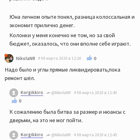
Юна личном опыте понял, разница колоссальная и
экономит прилично денег.
Колонки у меня конечно не том, но за свой
бюджет, оказалось, что они вполне себе играют.
0
NikolaNR
08 марта 2020 в 12:26
Надо было и углы прямые ликвидировать,пока
ремонт шёл.
Korgikkiro
@NikolaNR
08 марта 2020 в 12:45
0
К сожалению была битва за размер и нюансы с
дверьми, на это не мог пойти.
Korgikkiro
@NikolaNR
08 марта 2020 в 12:45