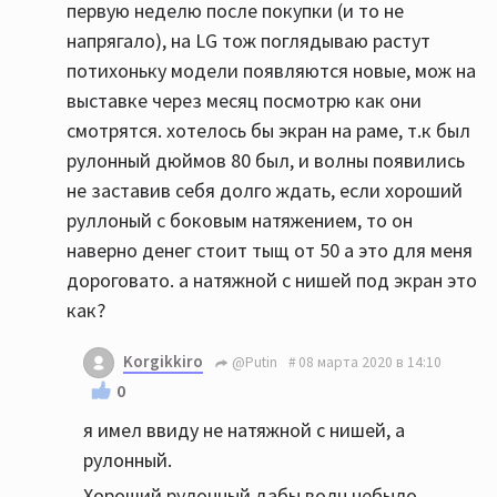
первую неделю после покупки (и то не
напрягало), на LG тож поглядываю растут
потихоньку модели появляются новые, мож на
выставке через месяц посмотрю как они
смотрятся. хотелось бы экран на раме, т.к был
рулонный дюймов 80 был, и волны появились
не заставив себя долго ждать, если хороший
руллоный с боковым натяжением, то он
наверно денег стоит тыщ от 50 а это для меня
дороговато. а натяжной с нишей под экран это
как?
Korgikkiro
@Putin
08 марта 2020 в 14:10
0
я имел ввиду не натяжной с нишей, а
рулонный.
Хороший рулонный дабы волн небыло,