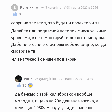
Korgikkiro
@Korgikkiro
08 марта 2020 в 12:58
0
сорри не заметил, что будет и проектор и тв
Делайте или подвесной потолок с несколькими
уровнями, в него монтируйте экран с приводом.
Дабы ни его, ни его основы небыло видно, когда
смотрите тв
Или натяжной с нишей под экран
Putin
@Korgikkiro
08 марта 2020 в 13:30
30
да бенкью с этой калибровкой вообще
молодцы, и цена на 20к дешевле эпсона, у
меня щас 1080st+ радугу видел наверно