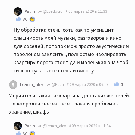
Putin
@Eyedocrd
09 марта 2020 в 11:33
30
Ну обработка стены хоть как то уменьшит
слышимость моей музыки, разговоров и кино
для соседей, потолок мож просто акустическим
поролоном заклеить.., полностью изолировать
квартиру дорого стоит да и маленькая она чтоб
сильно сужать все стены и высоту
0
french_alex
@Putin
09 марта 2020 в 06:19
У приятеля такая же квартира для таких же целей.
Перегородки снесены все. Главная проблема -
хранение, шкафы
Putin
@french_alex
09 марта 2020 в 11:34
30