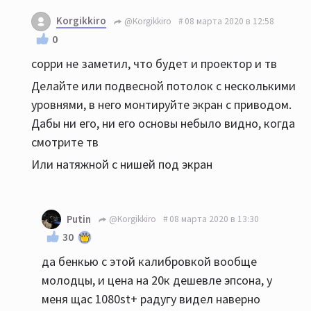
Korgikkiro
@Korgikkiro
08 марта 2020 в 12:58
0
сорри не заметил, что будет и проектор и тв
Делайте или подвесной потолок с несколькими
уровнями, в него монтируйте экран с приводом.
Дабы ни его, ни его основы небыло видно, когда
смотрите тв
Или натяжной с нишей под экран
Putin
@Korgikkiro
08 марта 2020 в 13:30
30
да бенкью с этой калибровкой вообще
молодцы, и цена на 20к дешевле эпсона, у
меня щас 1080st+ радугу видел наверно