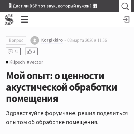
🎚 Даст ли DSP тот звук, который нужен? 🎛
Korgikkiro
Вопрос
08 марта 2020 в 11:56
71
3
Klipsch
vector
Мой опыт: о ценности
акустической обработки
помещения
Здравствуйте форумчане, решил поделиться
опытом об обработке помещения.