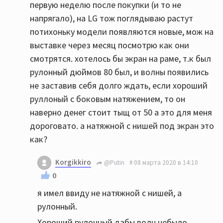
первую неделю после покупки (и то не
напрягало), на LG тож поглядываю растут
потихоньку модели появляются новые, мож на
выставке через месяц посмотрю как они
смотрятся. хотелось бы экран на раме, т.к был
рулонный дюймов 80 был, и волны появились
не заставив себя долго ждать, если хороший
руллоный с боковым натяжением, то он
наверно денег стоит тыщ от 50 а это для меня
дороговато. а натяжной с нишей под экран это
как?
Korgikkiro
@Putin
08 марта 2020 в 14:10
0
я имел ввиду не натяжной с нишей, а
рулонный.
Хороший рулонный дабы волн небыло,