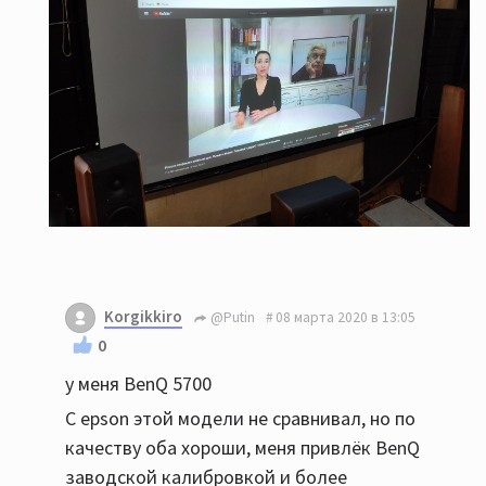
Korgikkiro
@Putin
08 марта 2020 в 13:05
0
у меня BenQ 5700
С epson этой модели не сравнивал, но по
качеству оба хороши, меня привлёк BenQ
заводской калибровкой и более