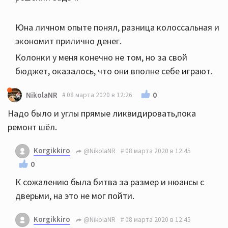
Юна личном опыте понял, разница колоссальная и
экономит прилично денег.
Колонки у меня конечно не том, но за свой
бюджет, оказалось, что они вполне себе играют.
0
NikolaNR
08 марта 2020 в 12:26
Надо было и углы прямые ликвидировать,пока
ремонт шёл.
Korgikkiro
@NikolaNR
08 марта 2020 в 12:45
0
К сожалению была битва за размер и нюансы с
дверьми, на это не мог пойти.
Korgikkiro
@NikolaNR
08 марта 2020 в 12:45