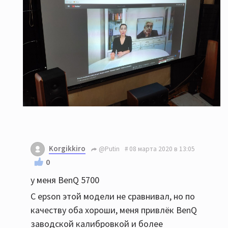
Korgikkiro
@Putin
08 марта 2020 в 13:05
0
у меня BenQ 5700
С epson этой модели не сравнивал, но по
качеству оба хороши, меня привлёк BenQ
заводской калибровкой и более