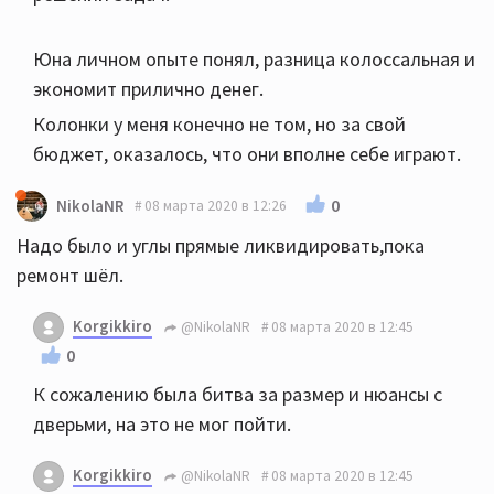
Юна личном опыте понял, разница колоссальная и
экономит прилично денег.
Колонки у меня конечно не том, но за свой
бюджет, оказалось, что они вполне себе играют.
0
NikolaNR
08 марта 2020 в 12:26
Надо было и углы прямые ликвидировать,пока
ремонт шёл.
Korgikkiro
@NikolaNR
08 марта 2020 в 12:45
0
К сожалению была битва за размер и нюансы с
дверьми, на это не мог пойти.
Korgikkiro
@NikolaNR
08 марта 2020 в 12:45