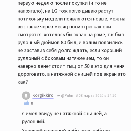
первую неделю после покупки (и то не
напрягало), на LG тож поглядываю растут
потихоньку модели появляются новые, мож на
выставке через месяц посмотрю как они
смотрятся. хотелось бы экран на раме, т.к был
рулонный дюймов 80 был, и волны появились
не заставив себя долго ждать, если хороший
руллоный с боковым натяжением, то он
наверно денег стоит тыщ от 50 а это для меня
дороговато. а натяжной с нишей под экран это
как?
Korgikkiro
@Putin
08 марта 2020 в 14:10
0
я имел ввиду не натяжной с нишей, а
рулонный.
Хороший рулонный дабы волн небыло,