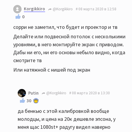
Korgikkiro
@Korgikkiro
08 марта 2020 в 12:58
0
сорри не заметил, что будет и проектор и тв
Делайте или подвесной потолок с несколькими
уровнями, в него монтируйте экран с приводом.
Дабы ни его, ни его основы небыло видно, когда
смотрите тв
Или натяжной с нишей под экран
Putin
@Korgikkiro
08 марта 2020 в 13:30
30
да бенкью с этой калибровкой вообще
молодцы, и цена на 20к дешевле эпсона, у
меня щас 1080st+ радугу видел наверно