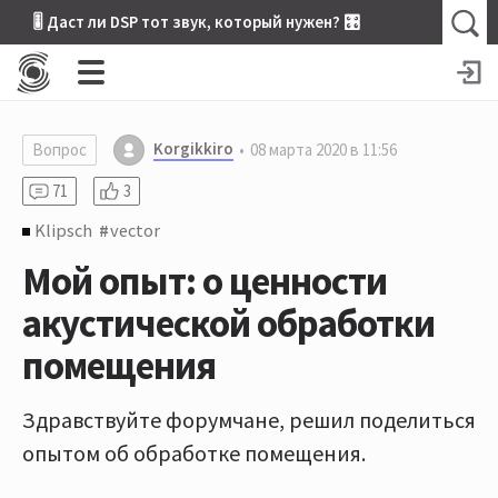
🎚 Даст ли DSP тот звук, который нужен? 🎛
Korgikkiro
Вопрос
08 марта 2020 в 11:56
71
3
Klipsch
vector
Мой опыт: о ценности
акустической обработки
помещения
Здравствуйте форумчане, решил поделиться
опытом об обработке помещения.