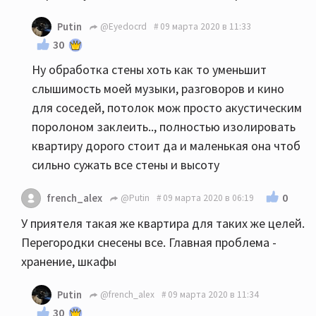
Putin
@Eyedocrd
09 марта 2020 в 11:33
30
Ну обработка стены хоть как то уменьшит
слышимость моей музыки, разговоров и кино
для соседей, потолок мож просто акустическим
поролоном заклеить.., полностью изолировать
квартиру дорого стоит да и маленькая она чтоб
сильно сужать все стены и высоту
0
french_alex
@Putin
09 марта 2020 в 06:19
У приятеля такая же квартира для таких же целей.
Перегородки снесены все. Главная проблема -
хранение, шкафы
Putin
@french_alex
09 марта 2020 в 11:34
30