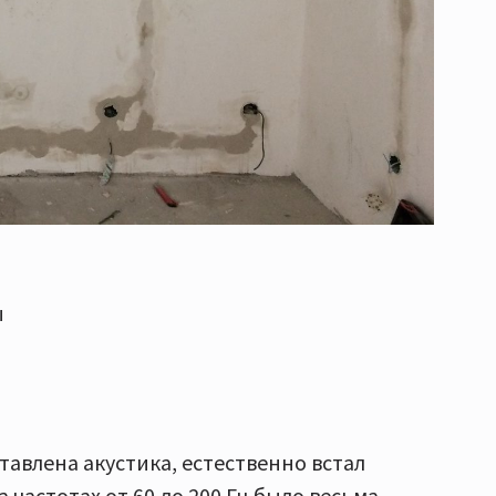
ы
ставлена акустика, естественно встал
 частотах от 60 до 200 Гц было весьма