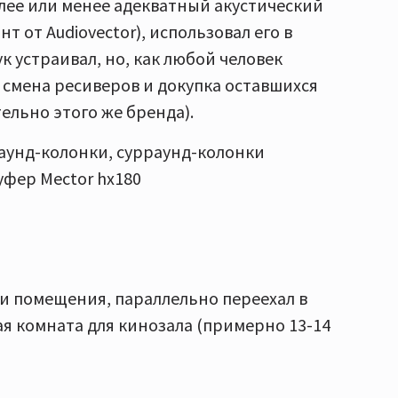
более или менее адекватный акустический
 от Audiovector), использовал его в
к устраивал, но, как любой человек
 смена ресиверов и докупка оставшихся
ельно этого же бренда).
раунд-колонки, сурраунд-колонки
уфер Мector hx180
и помещения, параллельно переехал в
я комната для кинозала (примерно 13-14