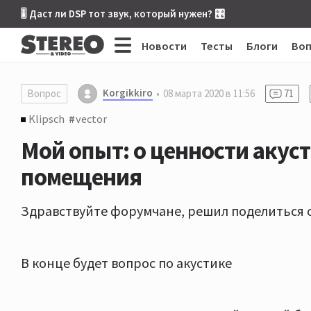
🎚 Даст ли DSP тот звук, который нужен? 🎛
Новости
Тесты
Блоги
Во
Korgikkiro
Вопрос
08 марта 2020 в 11:56
71
Klipsch
vector
Мой опыт: о ценности акус
помещения
Здравствуйте форумчане, решил поделиться 
В конце будет вопрос по акустике