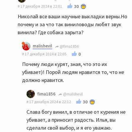
30
17 декабря 2024 в 22:01
Николай все ваши научные выкладки верны.Но
почему и за что так виниловоды любят звук
винила? Где собака зарыта?
malishevil
@fima1856
0
17 декабря 2024 в 22:05
Почему люди курят, зная, что это их
убивает)! Порой людям нравится то, что не
должно нравится.
fima1856
@malishevil
30
17 декабря 2024 в 22:12
Слава богу винил, в отличае от курения не
убивает, а приносит радость. Илья, вы
сделали свой выбор, и я его уважаю.