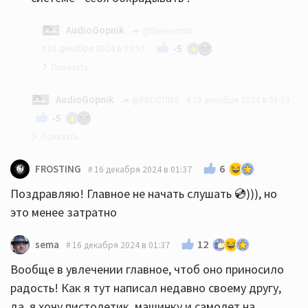
AudioGopnik
@Stereoman
-5
16 декабря 2024 в 09:59
плюсую
AudioGopnik
@FROSTING
16 декабря 2024 в 09:59
-5
уважаемый СтереоМан - всё правильно написал..
6
FROSTING
16 декабря 2024 в 01:37
😎
Поздравляю! Главное не начать слушать 💿))), но
это менее затратно
12
sema
16 декабря 2024 в 01:37
Вообще в увлечении главное, чтоб оно приносило
радость! Как я тут написал недавно своему другу,
да, я хочу пистолетик, машинку и самолет на