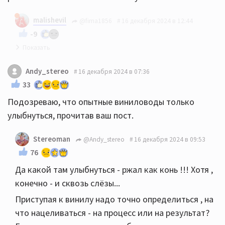
malishevil
@fima1856
16 декабря 2024 в 12:44
-9
Благодарю!
Andy_stereo
16 декабря 2024 в 07:36
33
Подозреваю, что опытные виниловоды только
улыбнуться, прочитав ваш пост.
Stereoman
@Andy_stereo
16 декабря 2024 в 09:53
76
Да какой там улыбнуться - ржал как конь !!! Хотя ,
конечно - и сквозь слёзы...
Приступая к винилу надо точно определиться , на
что нацеливаться - на процесс или на результат?