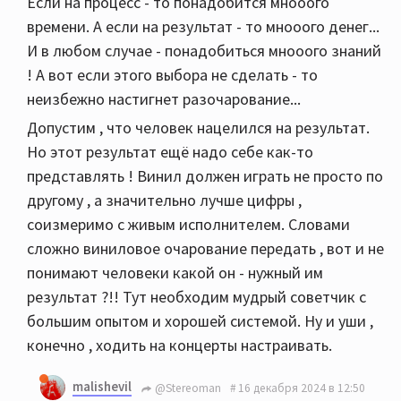
Если на процесс - то понадобится мнооого
времени. А если на результат - то мнооого денег...
И в любом случае - понадобиться мнооого знаний
! А вот если этого выбора не сделать - то
неизбежно настигнет разочарование...
Допустим , что человек нацелился на результат.
Но этот результат ещё надо себе как-то
представлять ! Винил должен играть не просто по
другому , а значительно лучше цифры ,
соизмеримо с живым исполнителем. Словами
сложно виниловое очарование передать , вот и не
понимают человеки какой он - нужный им
результат ?!! Тут необходим мудрый советчик с
большим опытом и хорошей системой. Ну и уши ,
конечно , ходить на концерты настраивать.
malishevil
@Stereoman
16 декабря 2024 в 12:50