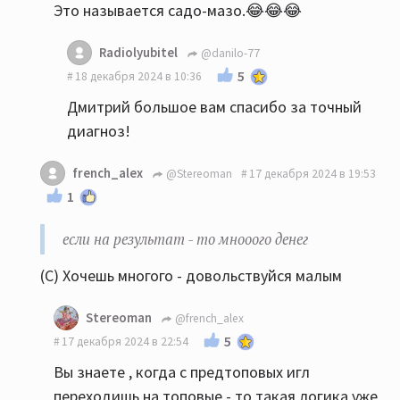
Это называется садо-мазо.😂😂😂
Radiolyubitel
@danilo-77
5
18 декабря 2024 в 10:36
Дмитрий большое вам спасибо за точный
диагноз!
french_alex
@Stereoman
17 декабря 2024 в 19:53
1
если на результат - то мнооого денег
(С) Хочешь многого - довольствуйся малым
Stereoman
@french_alex
5
17 декабря 2024 в 22:54
Вы знаете , когда с предтоповых игл
переходишь на топовые - то такая логика уже