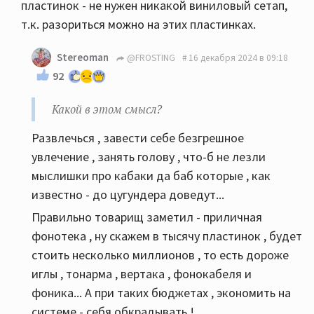
пластинок - не нужен никакой виниловый сетап,
т.к. разориться можно на этих пластинках.
Stereoman
@FROSTING
16 декабря 2024 в 09:18
92
Какой в этом смысл?
Развлечься , завести себе безгрешное
увлечение , занять голову , что-б не лезли
мыслишки про кабаки да баб которые , как
известно - до цугундера доведут...
Правильно товарищ заметил - приличная
фонотека , ну скажем в тысячу пластинок , будет
стоить несколько миллионов , то есть дороже
иглы , тонарма , вертака , фонокабеля и
фоника... А при таких бюджетах , экономить на
системе - себя обкрадывать !