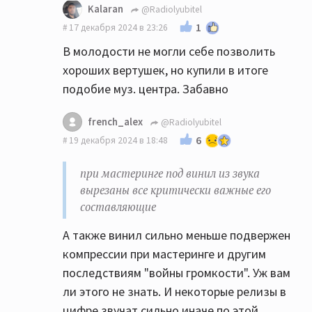
Kalaran
@Radiolyubitel
1
17 декабря 2024 в 23:26
В молодости не могли себе позволить
хороших вертушек, но купили в итоге
подобие муз. центра. Забавно
french_alex
@Radiolyubitel
6
19 декабря 2024 в 18:48
при мастеринге под винил из звука
вырезаны все критически важные его
составляющие
А также винил сильно меньше подвержен
компрессии при мастеринге и другим
последствиям "войны громкости". Уж вам
ли этого не знать. И некоторые релизы в
цифре звучат сильно иначе по этой