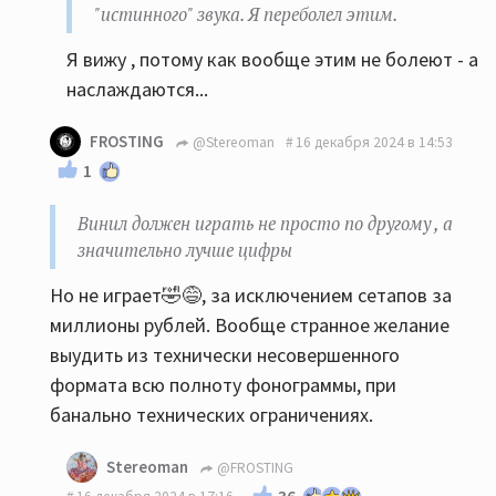
"истинного" звука. Я переболел этим.
Я вижу , потому как вообще этим не болеют - а
наслаждаются...
FROSTING
@Stereoman
16 декабря 2024 в 14:53
1
Винил должен играть не просто по другому , а
значительно лучше цифры
Но не играет🤣😅, за исключением сетапов за
миллионы рублей. Вообще странное желание
выудить из технически несовершенного
формата всю полноту фонограммы, при
банально технических ограничениях.
Stereoman
@FROSTING
36