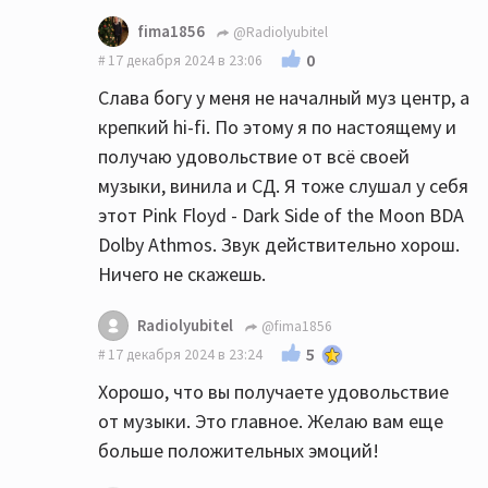
fima1856
@Radiolyubitel
0
17 декабря 2024 в 23:06
Слава богу у меня не началный муз центр, а
крепкий hi-fi. По этому я по настоящему и
получаю удовольствие от всё своей
музыки, винила и СД. Я тоже слушал у себя
этот Pink Floyd - Dark Side of the Moon BDA
Dolby Athmos. Звук действительно хорош.
Ничего не скажешь.
Radiolyubitel
@fima1856
5
17 декабря 2024 в 23:24
Хорошо, что вы получаете удовольствие
от музыки. Это главное. Желаю вам еще
больше положительных эмоций!