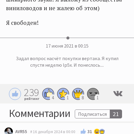
виниловодов и не жалею об этом)
Я свободен!
17 июня 2021 в 00:15
Задал вопрос насчёт покупки вертака. Я купил
спустя неделю lp5x. И понеслось....
239
4
1
8
1
рейтинг
Комментарии
21
Подписаться
31
AVR55
16 декабря 2024 в 00:00