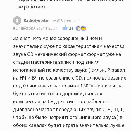
не работает...
Radiolyubitel
@Stereoman
31
17 декабря 2024 в 21:54
За счет чего менее совершенный чем и
значительно хуже по характеристикам качества
звука CD механический формат формат уже на
стадии мастеринга записи под винил
испоганенный по качеству звука ( сильный завал
на НЧ и ВЧ по сравнению с CD, полное вырезание
под 0 синфазных часто ниже 150Гц - иначе игла
бует выскакивать из дорожки, сильная
компрессия на СЧ, деэссинг - ослабление
диапазона частот передающих звуки: С, Ч, Ш,Щ
чтобы не было неприятного шипящего звука ) в
обоих каналах будет играть значительно лучше