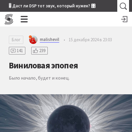
🎚 Даст ли DSP тот звук, который нужен? 🎛
malishevil
Блог
•
15 декабря 2024 в 23:03
141
239
Виниловая эпопея
Было начало, будет и конец.