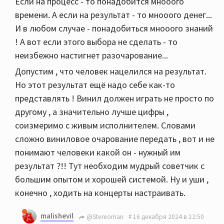
Если на процесс - то понадобится мнооого
времени. А если на результат - то мнооого денег...
И в любом случае - понадобиться мнооого знаний
! А вот если этого выбора не сделать - то
неизбежно настигнет разочарование...
Допустим , что человек нацелился на результат.
Но этот результат ещё надо себе как-то
представлять ! Винил должен играть не просто по
другому , а значительно лучше цифры ,
соизмеримо с живым исполнителем. Словами
сложно виниловое очарование передать , вот и не
понимают человеки какой он - нужный им
результат ?!! Тут необходим мудрый советчик с
большим опытом и хорошей системой. Ну и уши ,
конечно , ходить на концерты настраивать.
malishevil
@Stereoman
16 декабря 2024 в 12:50