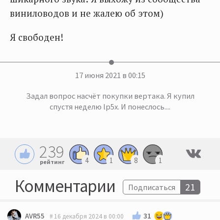
виниловодов и не жалею об этом)
Я свободен!
17 июня 2021 в 00:15
Задал вопрос насчёт покупки вертака. Я купил
спустя неделю lp5x. И понеслось....
239
4
1
8
1
рейтинг
Комментарии
21
Подписаться
31
AVR55
16 декабря 2024 в 00:00