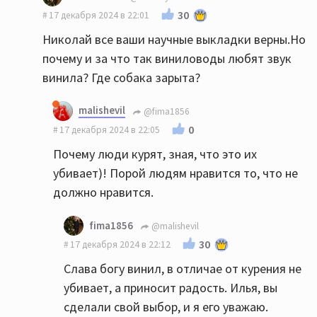
30
17 декабря 2024 в 22:01
Николай все ваши научные выкладки верны.Но
почему и за что так виниловоды любят звук
винила? Где собака зарыта?
malishevil
@fima1856
0
17 декабря 2024 в 22:05
Почему люди курят, зная, что это их
убивает)! Порой людям нравится то, что не
должно нравится.
fima1856
@malishevil
30
17 декабря 2024 в 22:12
Слава богу винил, в отличае от курения не
убивает, а приносит радость. Илья, вы
сделали свой выбор, и я его уважаю.