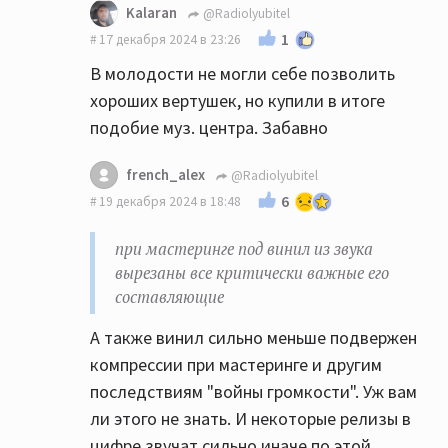
Kalaran
@Radiolyubitel
1
17 декабря 2024 в 23:26
В молодости не могли себе позволить
хороших вертушек, но купили в итоге
подобие муз. центра. Забавно
french_alex
@Radiolyubitel
6
19 декабря 2024 в 18:48
при мастеринге под винил из звука
вырезаны все критически важные его
составляющие
А также винил сильно меньше подвержен
компрессии при мастеринге и другим
последствиям "войны громкости". Уж вам
ли этого не знать. И некоторые релизы в
цифре звучат сильно иначе по этой