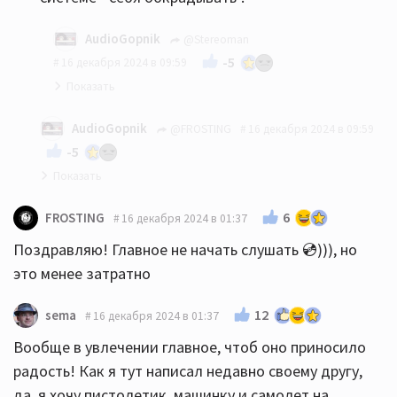
AudioGopnik
@Stereoman
-5
16 декабря 2024 в 09:59
плюсую
AudioGopnik
@FROSTING
16 декабря 2024 в 09:59
-5
уважаемый СтереоМан - всё правильно написал..
6
FROSTING
16 декабря 2024 в 01:37
😎
Поздравляю! Главное не начать слушать 💿))), но
это менее затратно
12
sema
16 декабря 2024 в 01:37
Вообще в увлечении главное, чтоб оно приносило
радость! Как я тут написал недавно своему другу,
да, я хочу пистолетик, машинку и самолет на