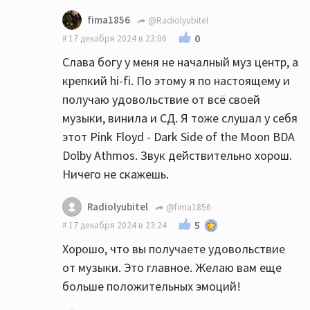
fima1856
@Radiolyubitel
0
17 декабря 2024 в 23:06
Слава богу у меня не началный муз центр, а
крепкий hi-fi. По этому я по настоящему и
получаю удовольствие от всё своей
музыки, винила и СД. Я тоже слушал у себя
этот Pink Floyd - Dark Side of the Moon BDA
Dolby Athmos. Звук действительно хорош.
Ничего не скажешь.
Radiolyubitel
@fima1856
5
17 декабря 2024 в 23:24
Хорошо, что вы получаете удовольствие
от музыки. Это главное. Желаю вам еще
больше положительных эмоций!