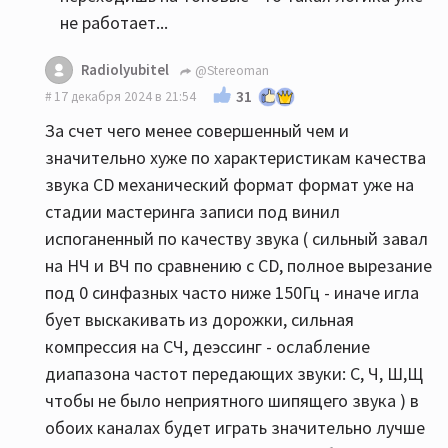
не работает...
Radiolyubitel
@Stereoman
31
17 декабря 2024 в 21:54
За счет чего менее совершенный чем и
значительно хуже по характеристикам качества
звука CD механический формат формат уже на
стадии мастеринга записи под винил
испоганенный по качеству звука ( сильный завал
на НЧ и ВЧ по сравнению с CD, полное вырезание
под 0 синфазных часто ниже 150Гц - иначе игла
бует выскакивать из дорожки, сильная
компрессия на СЧ, деэссинг - ослабление
диапазона частот передающих звуки: С, Ч, Ш,Щ
чтобы не было неприятного шипящего звука ) в
обоих каналах будет играть значительно лучше