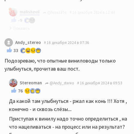
malishevil
@fima1856
16 декабря 2024 в 12:44
-9
Благодарю!
Andy_stereo
16 декабря 2024 в 07:36
33
Подозреваю, что опытные виниловоды только
улыбнуться, прочитав ваш пост.
Stereoman
@Andy_stereo
16 декабря 2024 в 09:53
76
Да какой там улыбнуться - ржал как конь !!! Хотя ,
конечно - и сквозь слёзы...
Приступая к винилу надо точно определиться , на
что нацеливаться - на процесс или на результат?