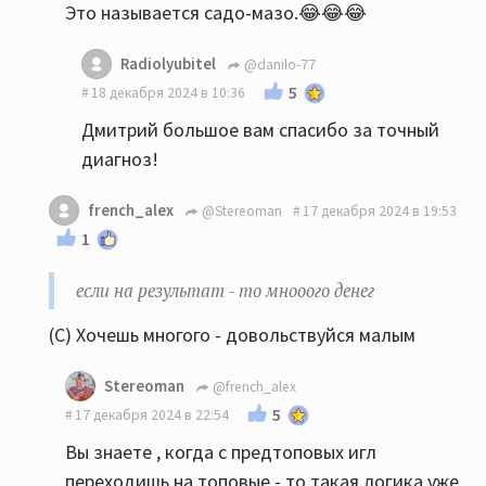
Это называется садо-мазо.😂😂😂
Radiolyubitel
@danilo-77
5
18 декабря 2024 в 10:36
Дмитрий большое вам спасибо за точный
диагноз!
french_alex
@Stereoman
17 декабря 2024 в 19:53
1
если на результат - то мнооого денег
(С) Хочешь многого - довольствуйся малым
Stereoman
@french_alex
5
17 декабря 2024 в 22:54
Вы знаете , когда с предтоповых игл
переходишь на топовые - то такая логика уже