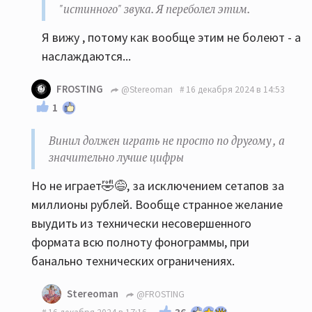
"истинного" звука. Я переболел этим.
Я вижу , потому как вообще этим не болеют - а
наслаждаются...
FROSTING
@Stereoman
16 декабря 2024 в 14:53
1
Винил должен играть не просто по другому , а
значительно лучше цифры
Но не играет🤣😅, за исключением сетапов за
миллионы рублей. Вообще странное желание
выудить из технически несовершенного
формата всю полноту фонограммы, при
банально технических ограничениях.
Stereoman
@FROSTING
36