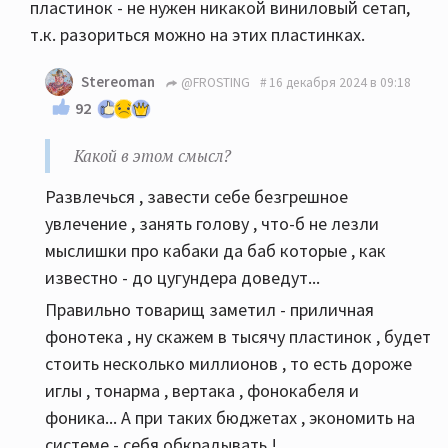
пластинок - не нужен никакой виниловый сетап,
т.к. разориться можно на этих пластинках.
Stereoman
@FROSTING
16 декабря 2024 в 09:18
92
Какой в этом смысл?
Развлечься , завести себе безгрешное
увлечение , занять голову , что-б не лезли
мыслишки про кабаки да баб которые , как
известно - до цугундера доведут...
Правильно товарищ заметил - приличная
фонотека , ну скажем в тысячу пластинок , будет
стоить несколько миллионов , то есть дороже
иглы , тонарма , вертака , фонокабеля и
фоника... А при таких бюджетах , экономить на
системе - себя обкрадывать !