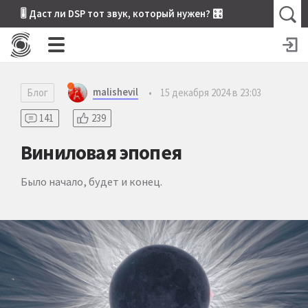
🎚 Даст ли DSP тот звук, который нужен? 🎛
malishevil
Блог
•
15 декабря 2024 в 23:03
141
239
Виниловая эпопея
Было начало, будет и конец.