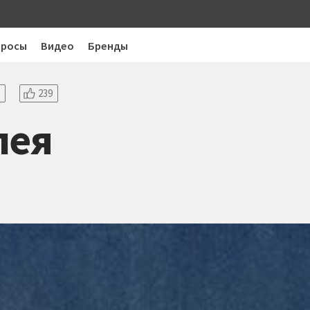
просы
Видео
Бренды
239
пея