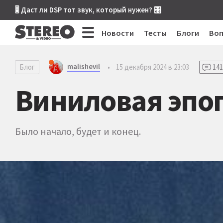
🎚 Даст ли DSP тот звук, который нужен? 🎛
Новости
Тесты
Блоги
Во
malishevil
Блог
•
15 декабря 2024 в 23:03
141
Виниловая эпо
Было начало, будет и конец.