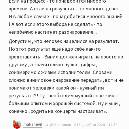
Если на процесс - то понадобится мнооого
времени. А если на результат - то мнооого денег...
И в любом случае - понадобиться мнооого знаний
! А вот если этого выбора не сделать - то
неизбежно настигнет разочарование...
Допустим , что человек нацелился на результат.
Но этот результат ещё надо себе как-то
представлять ! Винил должен играть не просто по
другому , а значительно лучше цифры ,
соизмеримо с живым исполнителем. Словами
сложно виниловое очарование передать , вот и не
понимают человеки какой он - нужный им
результат ?!! Тут необходим мудрый советчик с
большим опытом и хорошей системой. Ну и уши ,
конечно , ходить на концерты настраивать.
malishevil
@Stereoman
16 декабря 2024 в 12:50