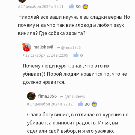
30
17 декабря 2024 в 22:01
Николай все ваши научные выкладки верны.Но
почему и за что так виниловоды любят звук
винила? Где собака зарыта?
malishevil
@fima1856
0
17 декабря 2024 в 22:05
Почему люди курят, зная, что это их
убивает)! Порой людям нравится то, что не
должно нравится.
fima1856
@malishevil
30
17 декабря 2024 в 22:12
Слава богу винил, в отличае от курения не
убивает, а приносит радость. Илья, вы
сделали свой выбор, и я его уважаю.