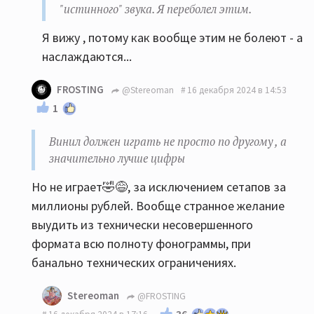
"истинного" звука. Я переболел этим.
Я вижу , потому как вообще этим не болеют - а
наслаждаются...
FROSTING
@Stereoman
16 декабря 2024 в 14:53
1
Винил должен играть не просто по другому , а
значительно лучше цифры
Но не играет🤣😅, за исключением сетапов за
миллионы рублей. Вообще странное желание
выудить из технически несовершенного
формата всю полноту фонограммы, при
банально технических ограничениях.
Stereoman
@FROSTING
36