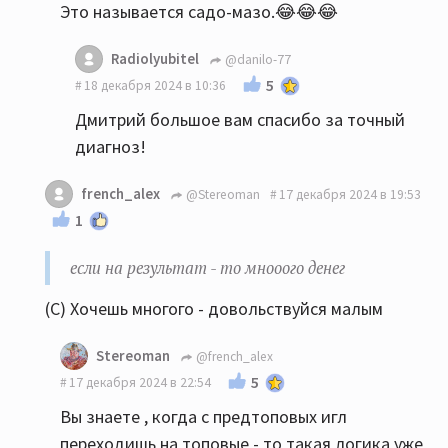
Это называется садо-мазо.😂😂😂
Radiolyubitel
@danilo-77
5
18 декабря 2024 в 10:36
Дмитрий большое вам спасибо за точный
диагноз!
french_alex
@Stereoman
17 декабря 2024 в 19:53
1
если на результат - то мнооого денег
(С) Хочешь многого - довольствуйся малым
Stereoman
@french_alex
5
17 декабря 2024 в 22:54
Вы знаете , когда с предтоповых игл
переходишь на топовые - то такая логика уже