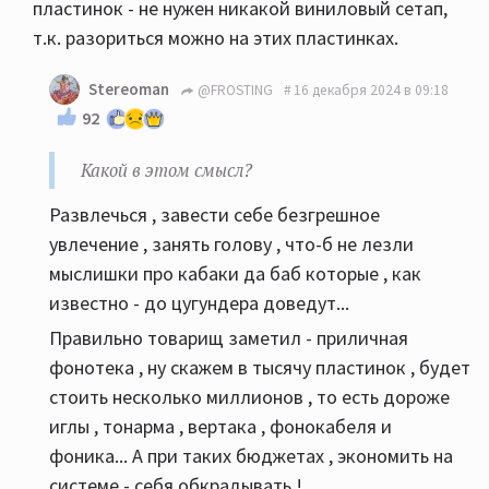
пластинок - не нужен никакой виниловый сетап,
т.к. разориться можно на этих пластинках.
Stereoman
@FROSTING
16 декабря 2024 в 09:18
92
Какой в этом смысл?
Развлечься , завести себе безгрешное
увлечение , занять голову , что-б не лезли
мыслишки про кабаки да баб которые , как
известно - до цугундера доведут...
Правильно товарищ заметил - приличная
фонотека , ну скажем в тысячу пластинок , будет
стоить несколько миллионов , то есть дороже
иглы , тонарма , вертака , фонокабеля и
фоника... А при таких бюджетах , экономить на
системе - себя обкрадывать !