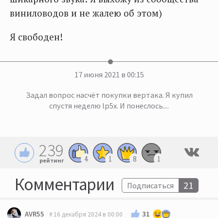
виниловодов и не жалею об этом)
Я свободен!
17 июня 2021 в 00:15
Задал вопрос насчёт покупки вертака. Я купил
спустя неделю lp5x. И понеслось....
239
4
1
8
1
рейтинг
Комментарии
21
Подписаться
31
AVR55
16 декабря 2024 в 00:00