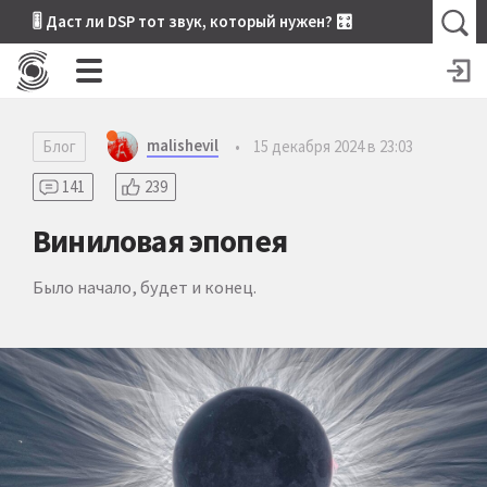
🎚 Даст ли DSP тот звук, который нужен? 🎛
malishevil
Блог
•
15 декабря 2024 в 23:03
141
239
Виниловая эпопея
Было начало, будет и конец.