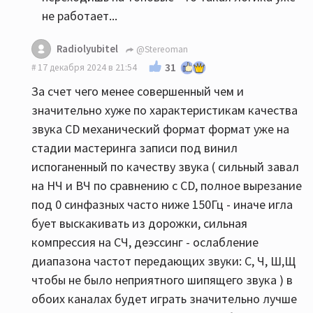
не работает...
Radiolyubitel
@Stereoman
31
17 декабря 2024 в 21:54
За счет чего менее совершенный чем и
значительно хуже по характеристикам качества
звука CD механический формат формат уже на
стадии мастеринга записи под винил
испоганенный по качеству звука ( сильный завал
на НЧ и ВЧ по сравнению с CD, полное вырезание
под 0 синфазных часто ниже 150Гц - иначе игла
бует выскакивать из дорожки, сильная
компрессия на СЧ, деэссинг - ослабление
диапазона частот передающих звуки: С, Ч, Ш,Щ
чтобы не было неприятного шипящего звука ) в
обоих каналах будет играть значительно лучше