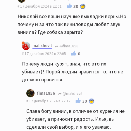
30
17 декабря 2024 в 22:01
Николай все ваши научные выкладки верны.Но
почему и за что так виниловоды любят звук
винила? Где собака зарыта?
malishevil
@fima1856
0
17 декабря 2024 в 22:05
Почему люди курят, зная, что это их
убивает)! Порой людям нравится то, что не
должно нравится.
fima1856
@malishevil
30
17 декабря 2024 в 22:12
Слава богу винил, в отличае от курения не
убивает, а приносит радость. Илья, вы
сделали свой выбор, и я его уважаю.