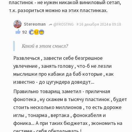
пластинок - не нужен никакой виниловый сетап,
т.к. разориться можно на этих пластинках.
Stereoman
@FROSTING
16 декабря 2024 в 09:18
92
Какой в этом смысл?
Развлечься , завести себе безгрешное
увлечение , занять голову , что-б не лезли
мыслишки про кабаки да баб которые , как
известно - до цугундера доведут...
Правильно товарищ заметил - приличная
фонотека , ну скажем в тысячу пластинок , будет
стоить несколько миллионов , то есть дороже
иглы , тонарма , вертака , фонокабеля и
фоника... А при таких бюджетах , экономить на
системе - себя обкрадывать !