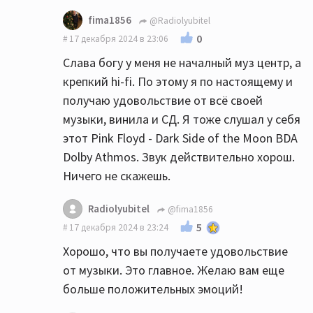
fima1856
@Radiolyubitel
0
17 декабря 2024 в 23:06
Слава богу у меня не началный муз центр, а
крепкий hi-fi. По этому я по настоящему и
получаю удовольствие от всё своей
музыки, винила и СД. Я тоже слушал у себя
этот Pink Floyd - Dark Side of the Moon BDA
Dolby Athmos. Звук действительно хорош.
Ничего не скажешь.
Radiolyubitel
@fima1856
5
17 декабря 2024 в 23:24
Хорошо, что вы получаете удовольствие
от музыки. Это главное. Желаю вам еще
больше положительных эмоций!