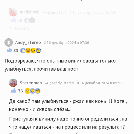
malishevil
@fima1856
16 декабря 2024 в 12:44
-9
Благодарю!
Andy_stereo
16 декабря 2024 в 07:36
33
Подозреваю, что опытные виниловоды только
улыбнуться, прочитав ваш пост.
Stereoman
@Andy_stereo
16 декабря 2024 в 09:53
76
Да какой там улыбнуться - ржал как конь !!! Хотя ,
конечно - и сквозь слёзы...
Приступая к винилу надо точно определиться , на
что нацеливаться - на процесс или на результат?