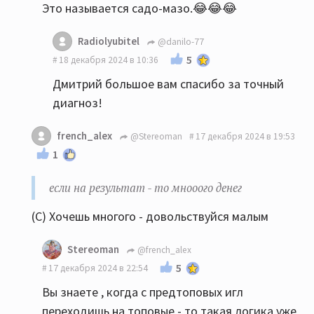
Это называется садо-мазо.😂😂😂
Radiolyubitel
@danilo-77
5
18 декабря 2024 в 10:36
Дмитрий большое вам спасибо за точный
диагноз!
french_alex
@Stereoman
17 декабря 2024 в 19:53
1
если на результат - то мнооого денег
(С) Хочешь многого - довольствуйся малым
Stereoman
@french_alex
5
17 декабря 2024 в 22:54
Вы знаете , когда с предтоповых игл
переходишь на топовые - то такая логика уже