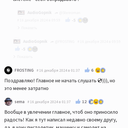
AudioGopnik
@Stereoman
-5
16 декабря 2024 в 09:59
плюсую
AudioGopnik
@FROSTING
16 декабря 2024 в 09:59
-5
уважаемый СтереоМан - всё правильно написал..
6
FROSTING
16 декабря 2024 в 01:37
😎
Поздравляю! Главное не начать слушать 💿))), но
это менее затратно
12
sema
16 декабря 2024 в 01:37
Вообще в увлечении главное, чтоб оно приносило
радость! Как я тут написал недавно своему другу,
да, я хочу пистолетик, машинку и самолет на