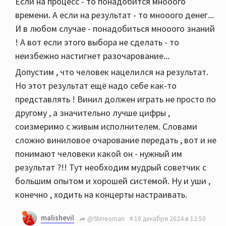
Если на процесс - то понадобится мнооого
времени. А если на результат - то мнооого денег...
И в любом случае - понадобиться мнооого знаний
! А вот если этого выбора не сделать - то
неизбежно настигнет разочарование...
Допустим , что человек нацелился на результат.
Но этот результат ещё надо себе как-то
представлять ! Винил должен играть не просто по
другому , а значительно лучше цифры ,
соизмеримо с живым исполнителем. Словами
сложно виниловое очарование передать , вот и не
понимают человеки какой он - нужный им
результат ?!! Тут необходим мудрый советчик с
большим опытом и хорошей системой. Ну и уши ,
конечно , ходить на концерты настраивать.
malishevil
@Stereoman
16 декабря 2024 в 12:50