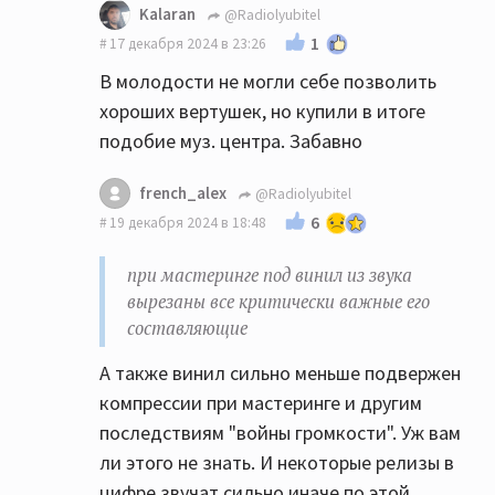
Kalaran
@Radiolyubitel
1
17 декабря 2024 в 23:26
В молодости не могли себе позволить
хороших вертушек, но купили в итоге
подобие муз. центра. Забавно
french_alex
@Radiolyubitel
6
19 декабря 2024 в 18:48
при мастеринге под винил из звука
вырезаны все критически важные его
составляющие
А также винил сильно меньше подвержен
компрессии при мастеринге и другим
последствиям "войны громкости". Уж вам
ли этого не знать. И некоторые релизы в
цифре звучат сильно иначе по этой