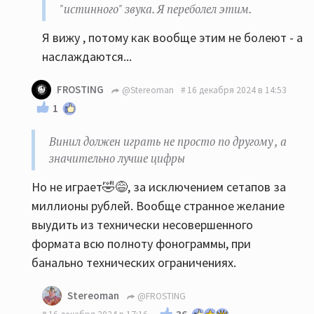
"истинного" звука. Я переболел этим.
Я вижу , потому как вообще этим не болеют - а
наслаждаются...
FROSTING
@Stereoman
16 декабря 2024 в 14:53
1
Винил должен играть не просто по другому , а
значительно лучше цифры
Но не играет🤣😅, за исключением сетапов за
миллионы рублей. Вообще странное желание
выудить из технически несовершенного
формата всю полноту фонограммы, при
банально технических ограничениях.
Stereoman
@FROSTING
36