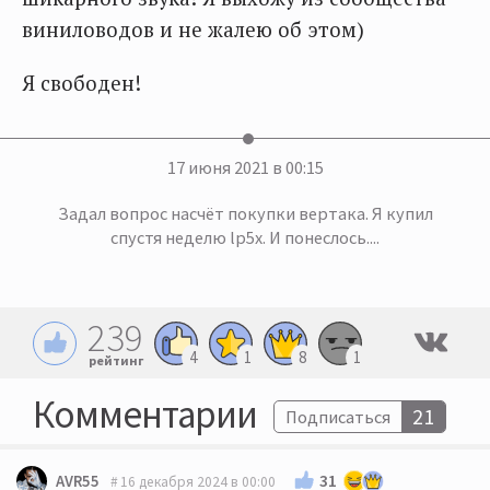
виниловодов и не жалею об этом)
Я свободен!
17 июня 2021 в 00:15
Задал вопрос насчёт покупки вертака. Я купил
спустя неделю lp5x. И понеслось....
239
4
1
8
1
рейтинг
Комментарии
21
Подписаться
31
AVR55
16 декабря 2024 в 00:00