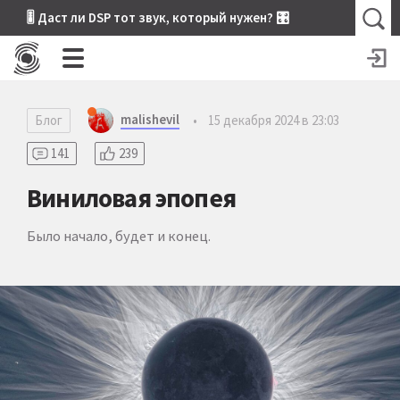
🎚 Даст ли DSP тот звук, который нужен? 🎛
malishevil
Блог
•
15 декабря 2024 в 23:03
141
239
Виниловая эпопея
Было начало, будет и конец.