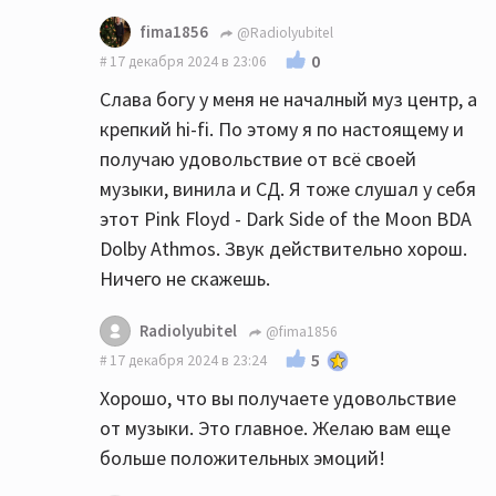
fima1856
@Radiolyubitel
0
17 декабря 2024 в 23:06
Слава богу у меня не началный муз центр, а
крепкий hi-fi. По этому я по настоящему и
получаю удовольствие от всё своей
музыки, винила и СД. Я тоже слушал у себя
этот Pink Floyd - Dark Side of the Moon BDA
Dolby Athmos. Звук действительно хорош.
Ничего не скажешь.
Radiolyubitel
@fima1856
5
17 декабря 2024 в 23:24
Хорошо, что вы получаете удовольствие
от музыки. Это главное. Желаю вам еще
больше положительных эмоций!