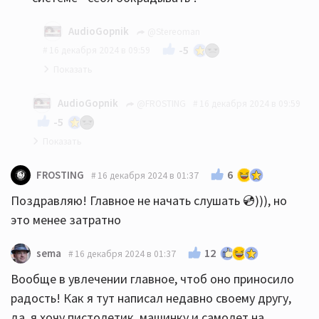
AudioGopnik
@Stereoman
-5
16 декабря 2024 в 09:59
плюсую
AudioGopnik
@FROSTING
16 декабря 2024 в 09:59
-5
уважаемый СтереоМан - всё правильно написал..
6
FROSTING
16 декабря 2024 в 01:37
😎
Поздравляю! Главное не начать слушать 💿))), но
это менее затратно
12
sema
16 декабря 2024 в 01:37
Вообще в увлечении главное, чтоб оно приносило
радость! Как я тут написал недавно своему другу,
да, я хочу пистолетик, машинку и самолет на