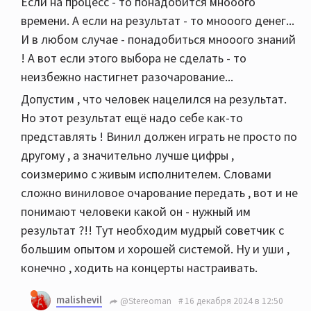
Если на процесс - то понадобится мнооого
времени. А если на результат - то мнооого денег...
И в любом случае - понадобиться мнооого знаний
! А вот если этого выбора не сделать - то
неизбежно настигнет разочарование...
Допустим , что человек нацелился на результат.
Но этот результат ещё надо себе как-то
представлять ! Винил должен играть не просто по
другому , а значительно лучше цифры ,
соизмеримо с живым исполнителем. Словами
сложно виниловое очарование передать , вот и не
понимают человеки какой он - нужный им
результат ?!! Тут необходим мудрый советчик с
большим опытом и хорошей системой. Ну и уши ,
конечно , ходить на концерты настраивать.
malishevil
@Stereoman
16 декабря 2024 в 12:50