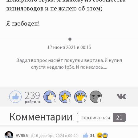
виниловодов и не жалею об этом)
Я свободен!
17 июня 2021 в 00:15
Задал вопрос насчёт покупки вертака. Я купил
спустя неделю lp5x. И понеслось....
239
4
1
8
1
рейтинг
Комментарии
21
Подписаться
31
AVR55
16 декабря 2024 в 00:00