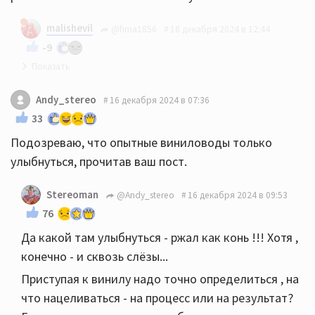
malishevil
@fima1856
16 декабря 2024 в 12:44
-9
Благодарю!
Andy_stereo
16 декабря 2024 в 07:36
33
Подозреваю, что опытные виниловоды только
улыбнуться, прочитав ваш пост.
Stereoman
@Andy_stereo
16 декабря 2024 в 09:53
76
Да какой там улыбнуться - ржал как конь !!! Хотя ,
конечно - и сквозь слёзы...
Приступая к винилу надо точно определиться , на
что нацеливаться - на процесс или на результат?