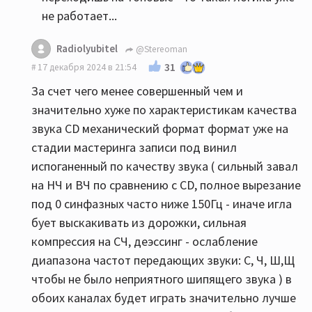
не работает...
Radiolyubitel
@Stereoman
31
17 декабря 2024 в 21:54
За счет чего менее совершенный чем и
значительно хуже по характеристикам качества
звука CD механический формат формат уже на
стадии мастеринга записи под винил
испоганенный по качеству звука ( сильный завал
на НЧ и ВЧ по сравнению с CD, полное вырезание
под 0 синфазных часто ниже 150Гц - иначе игла
бует выскакивать из дорожки, сильная
компрессия на СЧ, деэссинг - ослабление
диапазона частот передающих звуки: С, Ч, Ш,Щ
чтобы не было неприятного шипящего звука ) в
обоих каналах будет играть значительно лучше