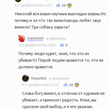
30
17 декабря 2024 в 22:01
Николай все ваши научные выкладки верны.Но
почему и за что так виниловоды любят звук
винила? Где собака зарыта?
malishevil
@fima1856
0
17 декабря 2024 в 22:05
Почему люди курят, зная, что это их
убивает)! Порой людям нравится то, что не
должно нравится.
fima1856
@malishevil
30
17 декабря 2024 в 22:12
Слава богу винил, в отличае от курения не
убивает, а приносит радость. Илья, вы
сделали свой выбор, и я его уважаю.