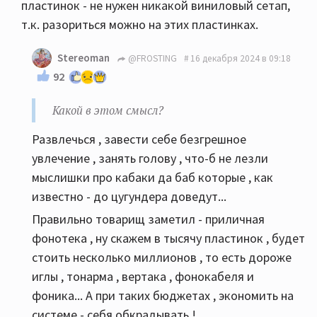
пластинок - не нужен никакой виниловый сетап,
т.к. разориться можно на этих пластинках.
Stereoman
@FROSTING
16 декабря 2024 в 09:18
92
Какой в этом смысл?
Развлечься , завести себе безгрешное
увлечение , занять голову , что-б не лезли
мыслишки про кабаки да баб которые , как
известно - до цугундера доведут...
Правильно товарищ заметил - приличная
фонотека , ну скажем в тысячу пластинок , будет
стоить несколько миллионов , то есть дороже
иглы , тонарма , вертака , фонокабеля и
фоника... А при таких бюджетах , экономить на
системе - себя обкрадывать !