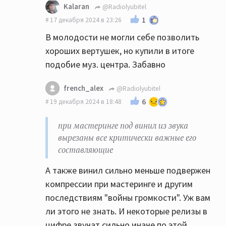
Kalaran
@Radiolyubitel
1
17 декабря 2024 в 23:26
В молодости не могли себе позволить
хороших вертушек, но купили в итоге
подобие муз. центра. Забавно
french_alex
@Radiolyubitel
6
19 декабря 2024 в 18:48
при мастеринге под винил из звука
вырезаны все критически важные его
составляющие
А также винил сильно меньше подвержен
компрессии при мастеринге и другим
последствиям "войны громкости". Уж вам
ли этого не знать. И некоторые релизы в
цифре звучат сильно иначе по этой