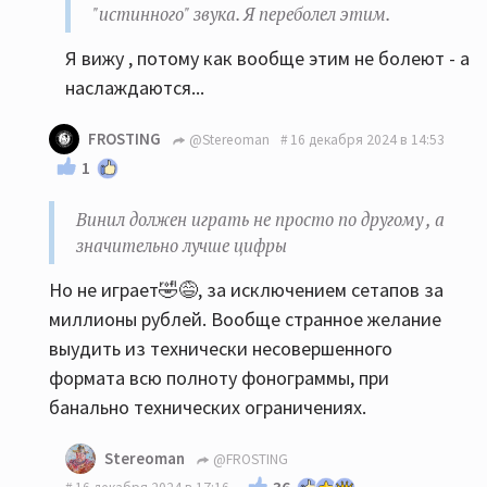
"истинного" звука. Я переболел этим.
Я вижу , потому как вообще этим не болеют - а
наслаждаются...
FROSTING
@Stereoman
16 декабря 2024 в 14:53
1
Винил должен играть не просто по другому , а
значительно лучше цифры
Но не играет🤣😅, за исключением сетапов за
миллионы рублей. Вообще странное желание
выудить из технически несовершенного
формата всю полноту фонограммы, при
банально технических ограничениях.
Stereoman
@FROSTING
36