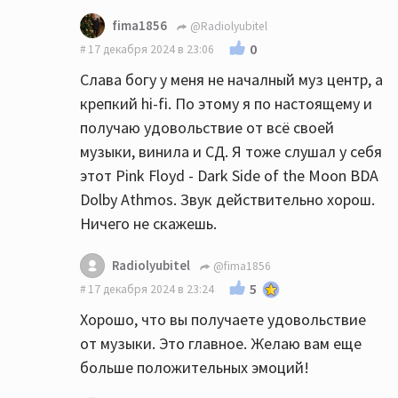
fima1856
@Radiolyubitel
0
17 декабря 2024 в 23:06
Слава богу у меня не началный муз центр, а
крепкий hi-fi. По этому я по настоящему и
получаю удовольствие от всё своей
музыки, винила и СД. Я тоже слушал у себя
этот Pink Floyd - Dark Side of the Moon BDA
Dolby Athmos. Звук действительно хорош.
Ничего не скажешь.
Radiolyubitel
@fima1856
5
17 декабря 2024 в 23:24
Хорошо, что вы получаете удовольствие
от музыки. Это главное. Желаю вам еще
больше положительных эмоций!