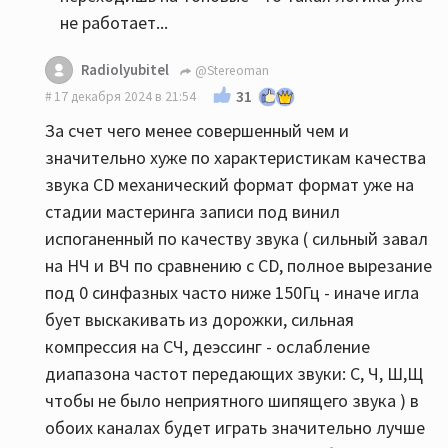
не работает...
Radiolyubitel
@Stereoman
31
17 декабря 2024 в 21:54
За счет чего менее совершенный чем и
значительно хуже по характеристикам качества
звука CD механический формат формат уже на
стадии мастеринга записи под винил
испоганенный по качеству звука ( сильный завал
на НЧ и ВЧ по сравнению с CD, полное вырезание
под 0 синфазных часто ниже 150Гц - иначе игла
бует выскакивать из дорожки, сильная
компрессия на СЧ, деэссинг - ослабление
диапазона частот передающих звуки: С, Ч, Ш,Щ
чтобы не было неприятного шипящего звука ) в
обоих каналах будет играть значительно лучше