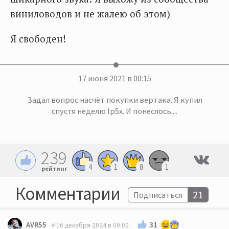
виниловодов и не жалею об этом)
Я свободен!
17 июня 2021 в 00:15
Задал вопрос насчёт покупки вертака. Я купил
спустя неделю lp5x. И понеслось....
239
4
1
8
1
рейтинг
Комментарии
21
Подписаться
31
AVR55
16 декабря 2024 в 00:00