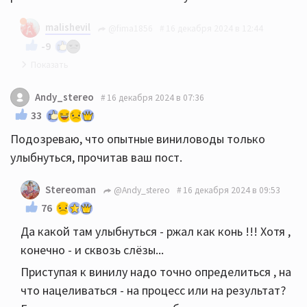
malishevil
@fima1856
16 декабря 2024 в 12:44
-9
Благодарю!
Andy_stereo
16 декабря 2024 в 07:36
33
Подозреваю, что опытные виниловоды только
улыбнуться, прочитав ваш пост.
Stereoman
@Andy_stereo
16 декабря 2024 в 09:53
76
Да какой там улыбнуться - ржал как конь !!! Хотя ,
конечно - и сквозь слёзы...
Приступая к винилу надо точно определиться , на
что нацеливаться - на процесс или на результат?