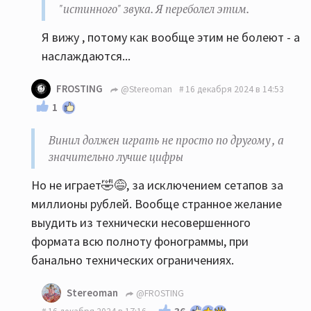
"истинного" звука. Я переболел этим.
Я вижу , потому как вообще этим не болеют - а
наслаждаются...
FROSTING
@Stereoman
16 декабря 2024 в 14:53
1
Винил должен играть не просто по другому , а
значительно лучше цифры
Но не играет🤣😅, за исключением сетапов за
миллионы рублей. Вообще странное желание
выудить из технически несовершенного
формата всю полноту фонограммы, при
банально технических ограничениях.
Stereoman
@FROSTING
36