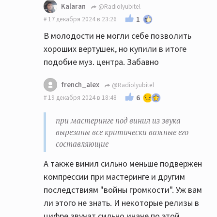
Kalaran
@Radiolyubitel
1
17 декабря 2024 в 23:26
В молодости не могли себе позволить
хороших вертушек, но купили в итоге
подобие муз. центра. Забавно
french_alex
@Radiolyubitel
6
19 декабря 2024 в 18:48
при мастеринге под винил из звука
вырезаны все критически важные его
составляющие
А также винил сильно меньше подвержен
компрессии при мастеринге и другим
последствиям "войны громкости". Уж вам
ли этого не знать. И некоторые релизы в
цифре звучат сильно иначе по этой