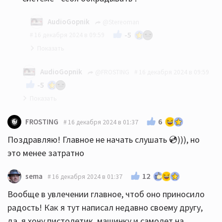
AudioGopnik
@Stereoman
-5
16 декабря 2024 в 09:59
плюсую
AudioGopnik
@FROSTING
16 декабря 2024 в 09:59
-5
уважаемый СтереоМан - всё правильно написал..
6
FROSTING
16 декабря 2024 в 01:37
😎
Поздравляю! Главное не начать слушать 💿))), но
это менее затратно
12
sema
16 декабря 2024 в 01:37
Вообще в увлечении главное, чтоб оно приносило
радость! Как я тут написал недавно своему другу,
да, я хочу пистолетик, машинку и самолет на