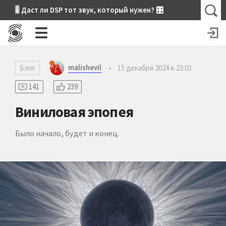
🎚 Даст ли DSP тот звук, который нужен? 🎛
malishevil
Блог
•
15 декабря 2024 в 23:03
141
239
Виниловая эпопея
Было начало, будет и конец.