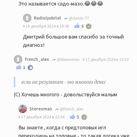
Это называется садо-мазо.😂😂😂
Radiolyubitel
@danilo-77
5
18 декабря 2024 в 10:36
Дмитрий большое вам спасибо за точный
диагноз!
french_alex
@Stereoman
17 декабря 2024 в 19:53
1
если на результат - то мнооого денег
(С) Хочешь многого - довольствуйся малым
Stereoman
@french_alex
5
17 декабря 2024 в 22:54
Вы знаете , когда с предтоповых игл
переходишь на топовые - то такая логика уже