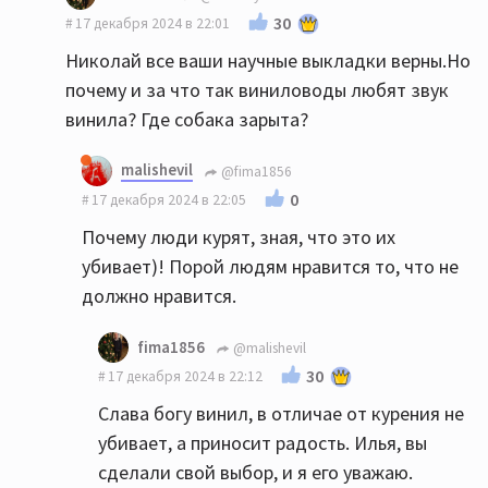
30
17 декабря 2024 в 22:01
Николай все ваши научные выкладки верны.Но
почему и за что так виниловоды любят звук
винила? Где собака зарыта?
malishevil
@fima1856
0
17 декабря 2024 в 22:05
Почему люди курят, зная, что это их
убивает)! Порой людям нравится то, что не
должно нравится.
fima1856
@malishevil
30
17 декабря 2024 в 22:12
Слава богу винил, в отличае от курения не
убивает, а приносит радость. Илья, вы
сделали свой выбор, и я его уважаю.