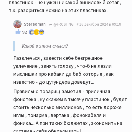
пластинок - не нужен никакой виниловый сетап,
т.к. разориться можно на этих пластинках.
Stereoman
@FROSTING
16 декабря 2024 в 09:18
92
Какой в этом смысл?
Развлечься , завести себе безгрешное
увлечение , занять голову , что-б не лезли
мыслишки про кабаки да баб которые , как
известно - до цугундера доведут...
Правильно товарищ заметил - приличная
фонотека , ну скажем в тысячу пластинок , будет
стоить несколько миллионов , то есть дороже
иглы , тонарма , вертака , фонокабеля и
фоника... А при таких бюджетах , экономить на
системе - себя обкрадывать !