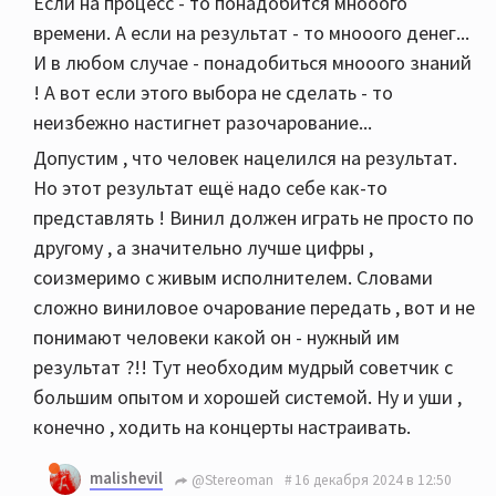
Если на процесс - то понадобится мнооого
времени. А если на результат - то мнооого денег...
И в любом случае - понадобиться мнооого знаний
! А вот если этого выбора не сделать - то
неизбежно настигнет разочарование...
Допустим , что человек нацелился на результат.
Но этот результат ещё надо себе как-то
представлять ! Винил должен играть не просто по
другому , а значительно лучше цифры ,
соизмеримо с живым исполнителем. Словами
сложно виниловое очарование передать , вот и не
понимают человеки какой он - нужный им
результат ?!! Тут необходим мудрый советчик с
большим опытом и хорошей системой. Ну и уши ,
конечно , ходить на концерты настраивать.
malishevil
@Stereoman
16 декабря 2024 в 12:50