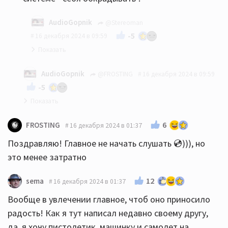
AudioGopnik
@Stereoman
-5
16 декабря 2024 в 09:59
плюсую
AudioGopnik
@FROSTING
16 декабря 2024 в 09:59
-5
уважаемый СтереоМан - всё правильно написал..
6
FROSTING
16 декабря 2024 в 01:37
😎
Поздравляю! Главное не начать слушать 💿))), но
это менее затратно
12
sema
16 декабря 2024 в 01:37
Вообще в увлечении главное, чтоб оно приносило
радость! Как я тут написал недавно своему другу,
да, я хочу пистолетик, машинку и самолет на