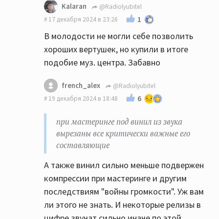
Kalaran
@Radiolyubitel
1
17 декабря 2024 в 23:26
В молодости не могли себе позволить
хороших вертушек, но купили в итоге
подобие муз. центра. Забавно
french_alex
@Radiolyubitel
6
19 декабря 2024 в 18:48
при мастеринге под винил из звука
вырезаны все критически важные его
составляющие
А также винил сильно меньше подвержен
компрессии при мастеринге и другим
последствиям "войны громкости". Уж вам
ли этого не знать. И некоторые релизы в
цифре звучат сильно иначе по этой