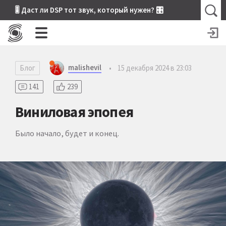
🎚 Даст ли DSP тот звук, который нужен? 🎛
malishevil
Блог
•
15 декабря 2024 в 23:03
141
239
Виниловая эпопея
Было начало, будет и конец.