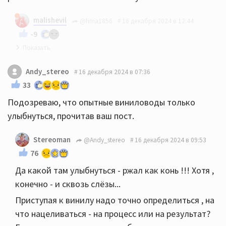
malishevil
@fima1856
16 декабря 2024 в 12:44
-9
Благодарю!
Andy_stereo
16 декабря 2024 в 07:36
33
Подозреваю, что опытные виниловоды только
улыбнуться, прочитав ваш пост.
Stereoman
@Andy_stereo
16 декабря 2024 в 09:53
76
Да какой там улыбнуться - ржал как конь !!! Хотя ,
конечно - и сквозь слёзы...
Приступая к винилу надо точно определиться , на
что нацеливаться - на процесс или на результат?