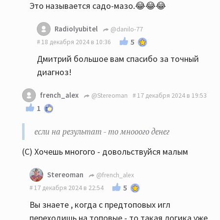
Это называется садо-мазо.😂😂😂
Radiolyubitel
@danilo-77
5
18 декабря 2024 в 10:36
Дмитрий большое вам спасибо за точный
диагноз!
french_alex
@Stereoman
17 декабря 2024 в 19:53
1
если на результат - то мнооого денег
(С) Хочешь многого - довольствуйся малым
Stereoman
@french_alex
5
17 декабря 2024 в 22:54
Вы знаете , когда с предтоповых игл
переходишь на топовые - то такая логика уже