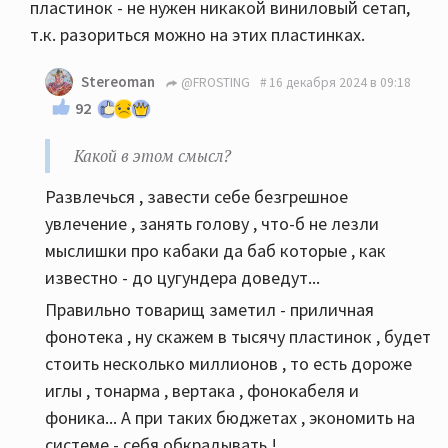
пластинок - не нужен никакой виниловый сетап,
т.к. разориться можно на этих пластинках.
Stereoman
@FROSTING
16 декабря 2024 в 09:18
92
Какой в этом смысл?
Развлечься , завести себе безгрешное
увлечение , занять голову , что-б не лезли
мыслишки про кабаки да баб которые , как
известно - до цугундера доведут...
Правильно товарищ заметил - приличная
фонотека , ну скажем в тысячу пластинок , будет
стоить несколько миллионов , то есть дороже
иглы , тонарма , вертака , фонокабеля и
фоника... А при таких бюджетах , экономить на
системе - себя обкрадывать !