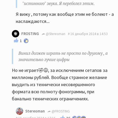
"истинного" звука. Я переболел этим.
Я вижу , потому как вообще этим не болеют - а
наслаждаются...
FROSTING
@Stereoman
16 декабря 2024 в 14:53
1
Винил должен играть не просто по другому , а
значительно лучше цифры
Но не играет🤣😅, за исключением сетапов за
миллионы рублей. Вообще странное желание
выудить из технически несовершенного
формата всю полноту фонограммы, при
банально технических ограничениях.
Stereoman
@FROSTING
36