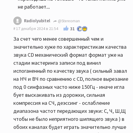
не работает...
Radiolyubitel
@Stereoman
31
17 декабря 2024 в 21:54
За счет чего менее совершенный чем и
значительно хуже по характеристикам качества
звука CD механический формат формат уже на
стадии мастеринга записи под винил
испоганенный по качеству звука ( сильный завал
на НЧ и ВЧ по сравнению с CD, полное вырезание
под 0 синфазных часто ниже 150Гц - иначе игла
бует выскакивать из дорожки, сильная
компрессия на СЧ, деэссинг - ослабление
диапазона частот передающих звуки: С, Ч, Ш,Щ
чтобы не было неприятного шипящего звука ) в
обоих каналах будет играть значительно лучше