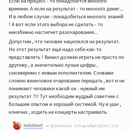
Если на процесс - то понадобится мнооого
времени. А если на результат - то мнооого денег...
И в любом случае - понадобиться мнооого знаний
! А вот если этого выбора не сделать - то
неизбежно настигнет разочарование...
Допустим , что человек нацелился на результат.
Но этот результат ещё надо себе как-то
представлять ! Винил должен играть не просто по
другому , а значительно лучше цифры ,
соизмеримо с живым исполнителем. Словами
сложно виниловое очарование передать , вот и не
понимают человеки какой он - нужный им
результат ?!! Тут необходим мудрый советчик с
большим опытом и хорошей системой. Ну и уши ,
конечно , ходить на концерты настраивать.
malishevil
@Stereoman
16 декабря 2024 в 12:50