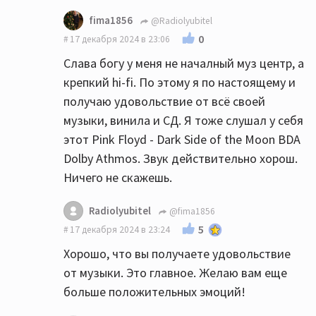
fima1856
@Radiolyubitel
0
17 декабря 2024 в 23:06
Слава богу у меня не началный муз центр, а
крепкий hi-fi. По этому я по настоящему и
получаю удовольствие от всё своей
музыки, винила и СД. Я тоже слушал у себя
этот Pink Floyd - Dark Side of the Moon BDA
Dolby Athmos. Звук действительно хорош.
Ничего не скажешь.
Radiolyubitel
@fima1856
5
17 декабря 2024 в 23:24
Хорошо, что вы получаете удовольствие
от музыки. Это главное. Желаю вам еще
больше положительных эмоций!