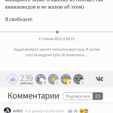
виниловодов и не жалею об этом)
Я свободен!
17 июня 2021 в 00:15
Задал вопрос насчёт покупки вертака. Я купил
спустя неделю lp5x. И понеслось....
239
4
1
8
1
рейтинг
Комментарии
21
Подписаться
31
AVR55
16 декабря 2024 в 00:00