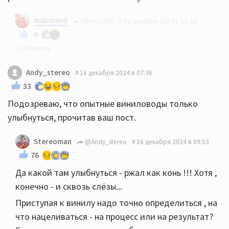
malishevil
@fima1856
16 декабря 2024 в 12:44
-9
Благодарю!
Andy_stereo
16 декабря 2024 в 07:36
33
Подозреваю, что опытные виниловоды только
улыбнуться, прочитав ваш пост.
Stereoman
@Andy_stereo
16 декабря 2024 в 09:53
76
Да какой там улыбнуться - ржал как конь !!! Хотя ,
конечно - и сквозь слёзы...
Приступая к винилу надо точно определиться , на
что нацеливаться - на процесс или на результат?