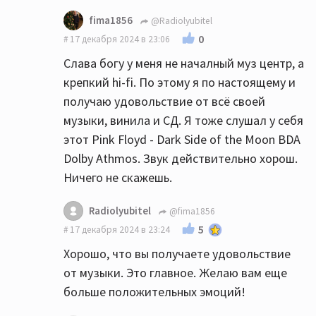
fima1856
@Radiolyubitel
0
17 декабря 2024 в 23:06
Слава богу у меня не началный муз центр, а
крепкий hi-fi. По этому я по настоящему и
получаю удовольствие от всё своей
музыки, винила и СД. Я тоже слушал у себя
этот Pink Floyd - Dark Side of the Moon BDA
Dolby Athmos. Звук действительно хорош.
Ничего не скажешь.
Radiolyubitel
@fima1856
5
17 декабря 2024 в 23:24
Хорошо, что вы получаете удовольствие
от музыки. Это главное. Желаю вам еще
больше положительных эмоций!