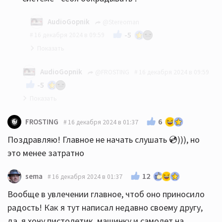
AudioGopnik
@Stereoman
-5
16 декабря 2024 в 09:59
плюсую
AudioGopnik
@FROSTING
16 декабря 2024 в 09:59
-5
уважаемый СтереоМан - всё правильно написал..
6
FROSTING
16 декабря 2024 в 01:37
😎
Поздравляю! Главное не начать слушать 💿))), но
это менее затратно
12
sema
16 декабря 2024 в 01:37
Вообще в увлечении главное, чтоб оно приносило
радость! Как я тут написал недавно своему другу,
да, я хочу пистолетик, машинку и самолет на