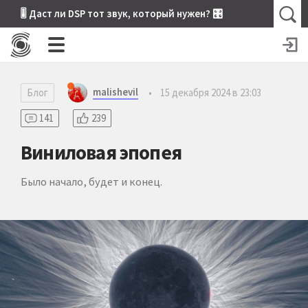
🎚 Даст ли DSP тот звук, который нужен? 🎛
malishevil
Блог
•
15 декабря 2024 в 23:03
141
239
Виниловая эпопея
Было начало, будет и конец.