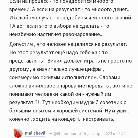
Если на процесс - то понадобится мнооого
времени. А если на результат - то мнооого денег...
И в любом случае - понадобиться мнооого знаний
! А вот если этого выбора не сделать - то
неизбежно настигнет разочарование...
Допустим , что человек нацелился на результат.
Но этот результат ещё надо себе как-то
представлять ! Винил должен играть не просто по
другому , а значительно лучше цифры ,
соизмеримо с живым исполнителем. Словами
сложно виниловое очарование передать , вот и не
понимают человеки какой он - нужный им
результат ?!! Тут необходим мудрый советчик с
большим опытом и хорошей системой. Ну и уши ,
конечно , ходить на концерты настраивать.
malishevil
@Stereoman
16 декабря 2024 в 12:50