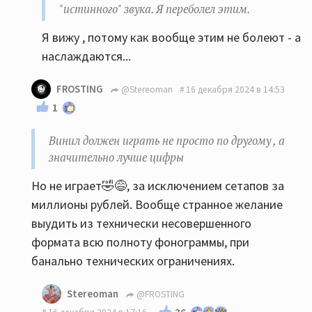
"истинного" звука. Я переболел этим.
Я вижу , потому как вообще этим не болеют - а
наслаждаются...
FROSTING
@Stereoman
16 декабря 2024 в 14:53
1
Винил должен играть не просто по другому , а
значительно лучше цифры
Но не играет🤣😅, за исключением сетапов за
миллионы рублей. Вообще странное желание
выудить из технически несовершенного
формата всю полноту фонограммы, при
банально технических ограничениях.
Stereoman
@FROSTING
36