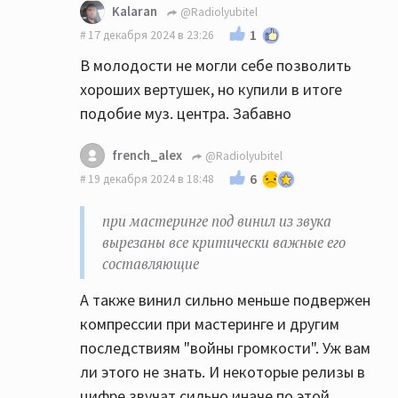
Kalaran
@Radiolyubitel
1
17 декабря 2024 в 23:26
В молодости не могли себе позволить
хороших вертушек, но купили в итоге
подобие муз. центра. Забавно
french_alex
@Radiolyubitel
6
19 декабря 2024 в 18:48
при мастеринге под винил из звука
вырезаны все критически важные его
составляющие
А также винил сильно меньше подвержен
компрессии при мастеринге и другим
последствиям "войны громкости". Уж вам
ли этого не знать. И некоторые релизы в
цифре звучат сильно иначе по этой