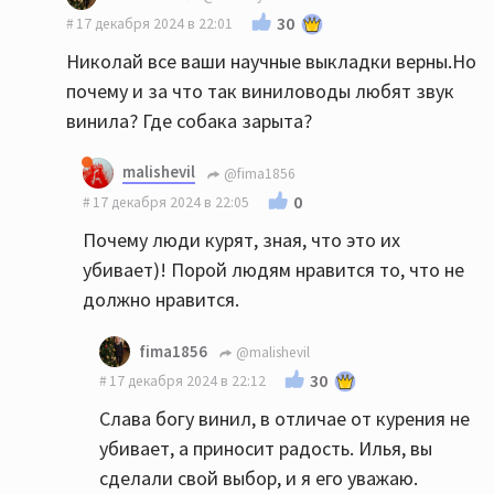
30
17 декабря 2024 в 22:01
Николай все ваши научные выкладки верны.Но
почему и за что так виниловоды любят звук
винила? Где собака зарыта?
malishevil
@fima1856
0
17 декабря 2024 в 22:05
Почему люди курят, зная, что это их
убивает)! Порой людям нравится то, что не
должно нравится.
fima1856
@malishevil
30
17 декабря 2024 в 22:12
Слава богу винил, в отличае от курения не
убивает, а приносит радость. Илья, вы
сделали свой выбор, и я его уважаю.