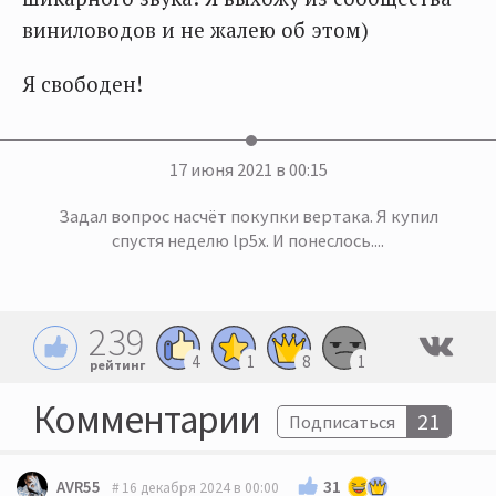
виниловодов и не жалею об этом)
Я свободен!
17 июня 2021 в 00:15
Задал вопрос насчёт покупки вертака. Я купил
спустя неделю lp5x. И понеслось....
239
4
1
8
1
рейтинг
Комментарии
21
Подписаться
31
AVR55
16 декабря 2024 в 00:00