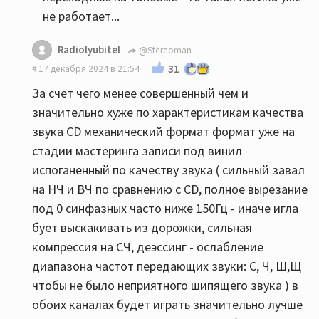
не работает...
Radiolyubitel
@Stereoman
31
17 декабря 2024 в 21:54
За счет чего менее совершенный чем и
значительно хуже по характеристикам качества
звука CD механический формат формат уже на
стадии мастеринга записи под винил
испоганенный по качеству звука ( сильный завал
на НЧ и ВЧ по сравнению с CD, полное вырезание
под 0 синфазных часто ниже 150Гц - иначе игла
бует выскакивать из дорожки, сильная
компрессия на СЧ, деэссинг - ослабление
диапазона частот передающих звуки: С, Ч, Ш,Щ
чтобы не было неприятного шипящего звука ) в
обоих каналах будет играть значительно лучше