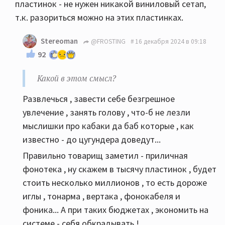
пластинок - не нужен никакой виниловый сетап,
т.к. разориться можно на этих пластинках.
Stereoman
@FROSTING
16 декабря 2024 в 09:18
92
Какой в этом смысл?
Развлечься , завести себе безгрешное
увлечение , занять голову , что-б не лезли
мыслишки про кабаки да баб которые , как
известно - до цугундера доведут...
Правильно товарищ заметил - приличная
фонотека , ну скажем в тысячу пластинок , будет
стоить несколько миллионов , то есть дороже
иглы , тонарма , вертака , фонокабеля и
фоника... А при таких бюджетах , экономить на
системе - себя обкрадывать !