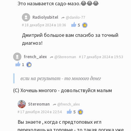
Это называется садо-мазо.😂😂😂
Radiolyubitel
@danilo-77
5
18 декабря 2024 в 10:36
Дмитрий большое вам спасибо за точный
диагноз!
french_alex
@Stereoman
17 декабря 2024 в 19:53
1
если на результат - то мнооого денег
(С) Хочешь многого - довольствуйся малым
Stereoman
@french_alex
5
17 декабря 2024 в 22:54
Вы знаете , когда с предтоповых игл
переходишь на топовые - то такая логика уже