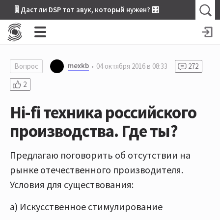
🎚 Даст ли DSP тот звук, который нужен? 🎛
mexkb
Вопрос
04 октября 2016 в 08:33
272
2
Hi-fi техника российского
производства. Где ты?
Предлагаю поговорить об отсутствии на
рынке отечественного производителя.
Условия для существования:
а) Искусственное стимулирование