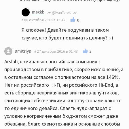
mexkb
@IvanTerekhov
0
06 октября 2016 в 13:42
Я спокоен! Давайте подумаем в таком
случае, кто будет поднимать целину? :-)
3
DmitriyD
27 декабря 2016 в 01:43
Arslab, номинально российская компания с
производством в прибалтике, скорее исключение, а
в остальном согласен с топикастером на все 146%.
Нет ни российского Hi-Fi, ни российского Hi-End, а
есть сборище неприкаянных винтиков-шпунтиков,
считающих себя великими конструкторами какого-
то единичного девайса. Спаять чудо-аппарат с
условно неограниченным бюджетом сможет даже
обезьяна, благо схемотехника и основные способы