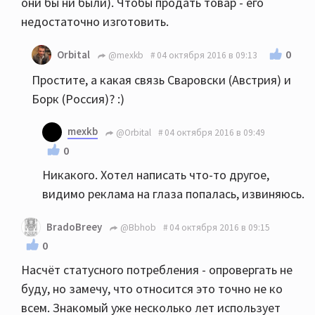
они бы ни были). Чтобы продать товар - его
недостаточно изготовить.
0
Orbital
@mexkb
04 октября 2016 в 09:13
Простите, а какая связь Сваровски (Австрия) и
Борк (Россия)? :)
mexkb
@Orbital
04 октября 2016 в 09:49
0
Никакого. Хотел написать что-то другое,
видимо реклама на глаза попалась, извиняюсь.
BradoBreey
@Bbhob
04 октября 2016 в 09:15
0
Насчёт статусного потребления - опровергать не
буду, но замечу, что относится это точно не ко
всем. Знакомый уже несколько лет использует