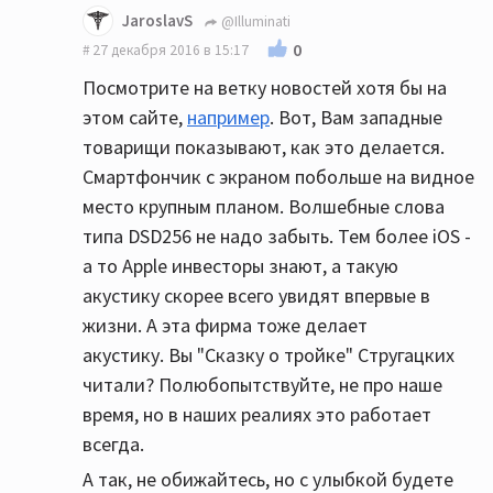
JaroslavS
@Illuminati
0
27 декабря 2016 в 15:17
Посмотрите на ветку новостей хотя бы на
этом сайте,
например
. Вот, Вам западные
товарищи показывают, как это делается.
Смартфончик с экраном побольше на видное
место крупным планом. Волшебные слова
типа DSD256 не надо забыть. Тем более iOS -
а то Apple инвесторы знают, а такую
акустику скорее всего увидят впервые в
жизни. А эта фирма тоже делает
акустику. Вы "Сказку о тройке" Стругацких
читали? Полюбопытствуйте, не про наше
время, но в наших реалиях это работает
всегда.
А так, не обижайтесь, но с улыбкой будете