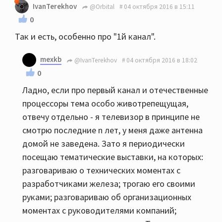
IvanTerekhov
@Orbital
04 октября 2016 в 15:11
0
Так и есть, особенно про "1й канал".
mexkb
@IvanTerekhov
04 октября 2016 в 18:02
0
Ладно, если про первый канал и отечественные
процессоры тема особо животрепещущая,
отвечу отдельно - я телевизор в принципе не
смотрю последние n лет, у меня даже антенна
домой не заведена. Зато я периодически
посещаю тематические выставки, на которых:
разговариваю о технических моментах с
разработчиками железа; трогаю его своими
руками; разговариваю об организационных
моментах с руководителями компаний;