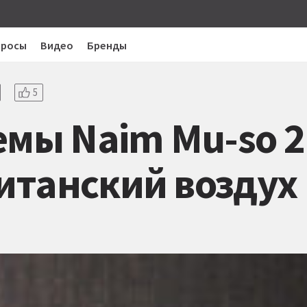
просы
Видео
Бренды
5
емы Naim Mu-so 2
итанский воздух