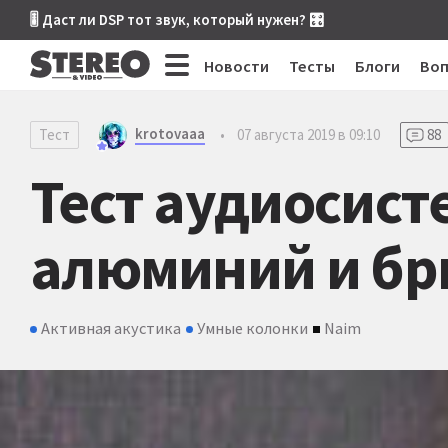
🎚 Даст ли DSP тот звук, который нужен? 🎛
Новости
Тесты
Блоги
Во
krotovaaa
Тест
•
07 августа 2019 в 09:10
88
Тест аудиосист
алюминий и бр
Активная акустика
Умные колонки
Naim