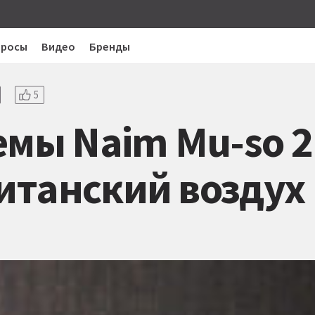
просы
Видео
Бренды
5
емы Naim Mu-so 2
итанский воздух