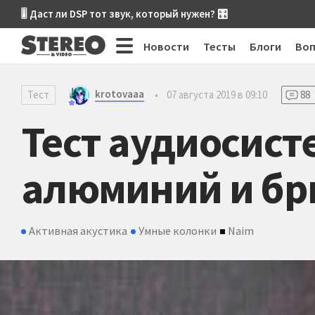
🎚 Даст ли DSP тот звук, который нужен? 🎛
Новости
Тесты
Блоги
Во
krotovaaa
Тест
•
07 августа 2019 в 09:10
88
Тест аудиосист
алюминий и бр
Активная акустика
Умные колонки
Naim