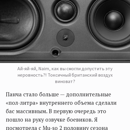
Ай-яй-яй, Naim, как вы смогли допустить эту
неровность?! Токсичный британский воздух
виноват?
Панча стало больше — дополнительные
«пол-литра» внутреннего объема сделали
бас массивным. В первую очередь это
пошло на руку озвучке боевиков. Я
посмотрела с Mu-so 2 половину сезона