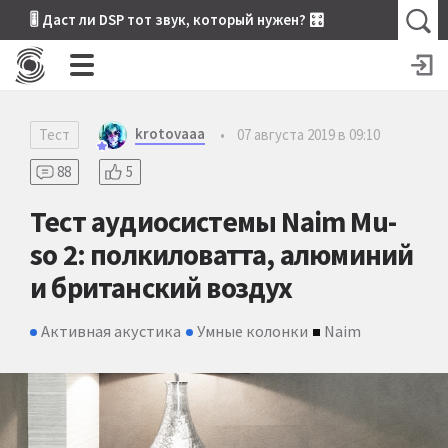
🎚 Даст ли DSP тот звук, который нужен? 🎛
krotovaaa
Тест
•
07 августа 2019 в 09:10
88
5
Тест аудиосистемы Naim Mu-
so 2: полкиловатта, алюминий
и британский воздух
Активная акустика
Умные колонки
Naim