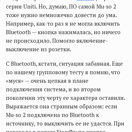
серии Uniti. Но, думаю, ПО самой Mu-so 2
тоже нужно немножечко довести до ума.
Например, как-то раз я не могла включить
Bluetooth — кнопка нажималась, но ничего
не происходило. Помогло включение-
выключение из розетки.
С Bluetooth, кстати, ситуация забавная. Еще
по нашему групповому тесту я помню, что
«муся» — очень цепкая в плане
подключения система, и во втором
поколении эту черту ее характера оставили.
Выражается она странным образом: если
Mu-so 2 подключена по Bluetooth к
источнику, то выключить ее не удастся. При
переходе в режим Standby по кнопке