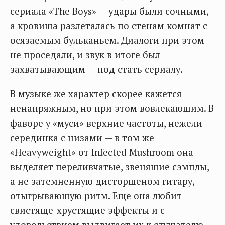
сериала «The Boys» — удары были сочными,
а кровища разлеталась по стенам комнат с
осязаемым бульканьем. Диалоги при этом
не проседали, и звук в итоге был
захватывающим — под стать сериалу.
В музыке же характер скорее кажется
ненапряжным, но при этом вовлекающим. В
фаворе у «муси» верхние частоты, нежели
серединка с низами — в том же
«Heavyweight» от Infected Mushroom она
выделяет переливчатые, звенящие сэмплы,
а не затемненную дисторшеном гитару,
отыгрывающую ритм. Еще она любит
свистяще-хрустящие эффекты и с
удовольствием выдвигает их к слушателю