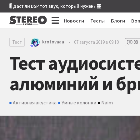
🎚 Даст ли DSP тот звук, который нужен? 🎛
Новости
Тесты
Блоги
Во
krotovaaa
Тест
•
07 августа 2019 в 09:10
88
Тест аудиосист
алюминий и бр
Активная акустика
Умные колонки
Naim