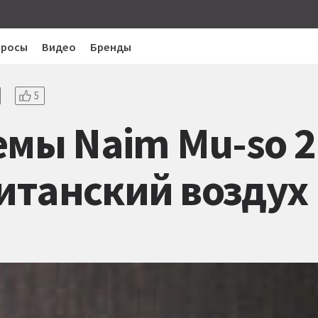
просы
Видео
Бренды
5
емы Naim Mu-so 2
итанский воздух