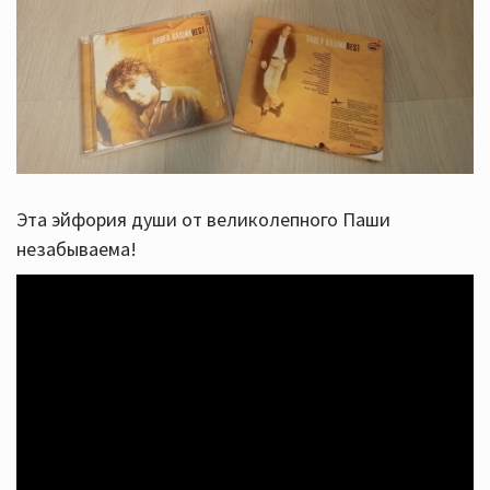
Эта эйфория души от великолепного Паши
незабываема!