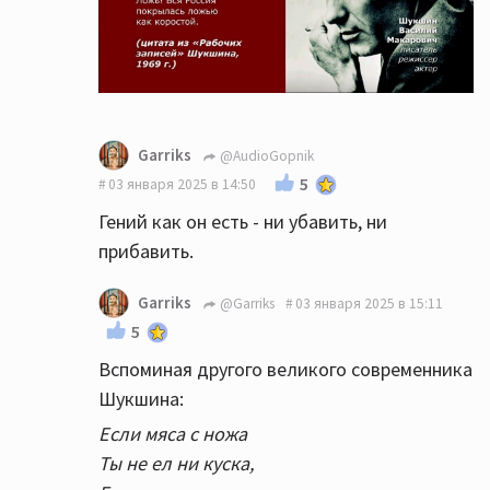
Garriks
@AudioGopnik
5
03 января 2025 в 14:50
Гений как он есть - ни убавить, ни
прибавить.
Garriks
@Garriks
03 января 2025 в 15:11
5
Вспоминая другого великого современника
Шукшина:
Если мяса с ножа
Ты не ел ни куска,