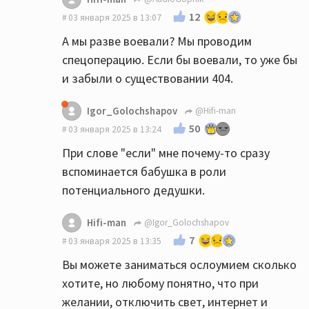
12
03 января 2025 в 13:07
А мы разве воевали? Мы проводим
спецоперацию. Если бы воевали, то уже бы
и забыли о существовании 404.
Igor_Golochshapov
@Hifi-man
50
03 января 2025 в 13:24
При слове "если" мне почему-то сразу
вспоминается бабушка в роли
потенциального дедушки.
Hifi-man
@Igor_Golochshapov
7
03 января 2025 в 13:35
Вы можете заниматься ослоумием сколько
хотите, но любому понятно, что при
желании, отключить свет, интернет и