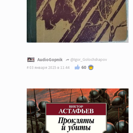
AudioGopnik
@Igor_Golochshapov
60
03 января 2025 в 11:44