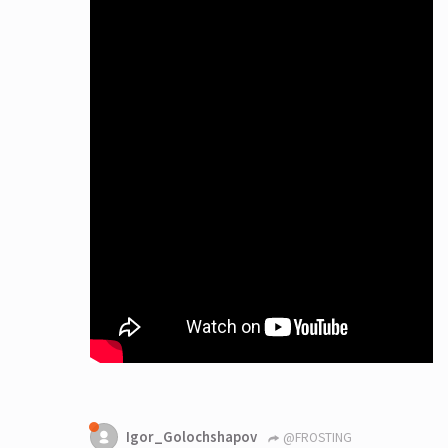
Igor_Golochshapov
@FROSTING