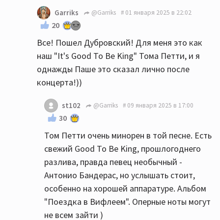
Garriks
@Garriks
01 января 2025 в 22:02
20
Все! Пошел Дубровский! Для меня это как
наш "It's Good To Be King" Тома Петти, и я
однажды Паше это сказал лично после
концерта!))
st102
@Garriks
09 января 2025 в 17:00
30
Том Петти очень минорен в той песне. Есть
свежий Good To Be King, прошлогоднего
разлива, правда певец необычный -
Антонио Бандерас, но услышать стоит,
особенно на хорошей аппаратуре. Альбом
"Поездка в Вифлеем". Оперные ноты могут
не всем зайти )