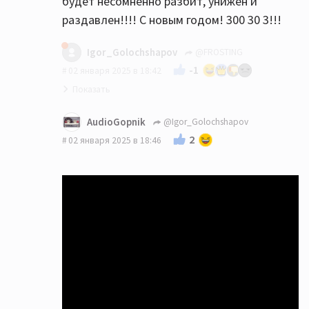
будет несомненно разбит, унижен и
раздавлен!!!! С новым годом! 300 30 3!!!
Igor_Golochshapov
@FROSTING
-1
02 января 2025 в 18:42
AudioGopnik
@Igor_Golochshapov
2
02 января 2025 в 18:46