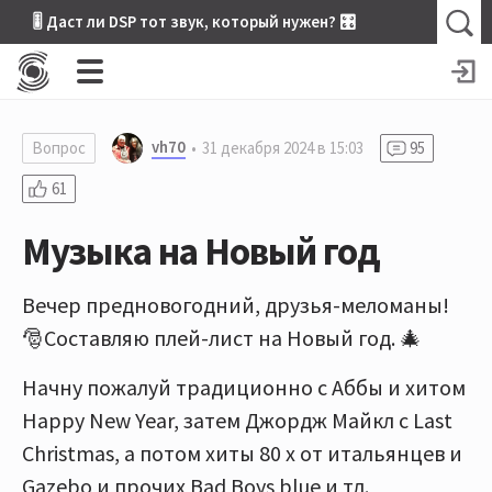
🎚 Даст ли DSP тот звук, который нужен? 🎛
vh70
Вопрос
31 декабря 2024 в 15:03
95
61
Музыка на Новый год
Вечер предновогодний, друзья-меломаны!
🎅Составляю плей-лист на Новый год. 🎄
Начну пожалуй традиционно с Аббы и хитом
Happy New Year, затем Джордж Майкл с Last
Christmas, а потом хиты 80 х от итальянцев и
Gazebo и прочих Bad Boys blue и тд.