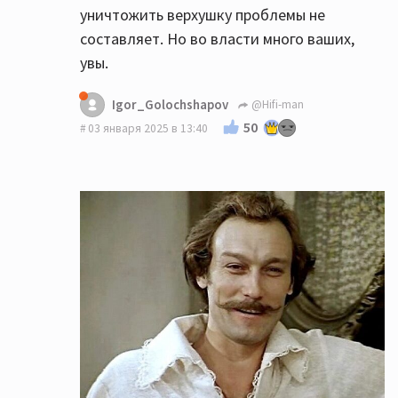
уничтожить верхушку проблемы не
составляет. Но во власти много ваших,
увы.
Igor_Golochshapov
@Hifi-man
50
03 января 2025 в 13:40