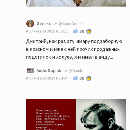
Garriks
@AudioGopnik
30
03 января 2025 в 13:11
Дмитрий, как раз эту шмару подзаборную
в красном и иже с ней прочих продажных
подстилок и холуев, я и имел в виду...
AudioGopnik
@Garriks
30
03 января 2025 в 14:47