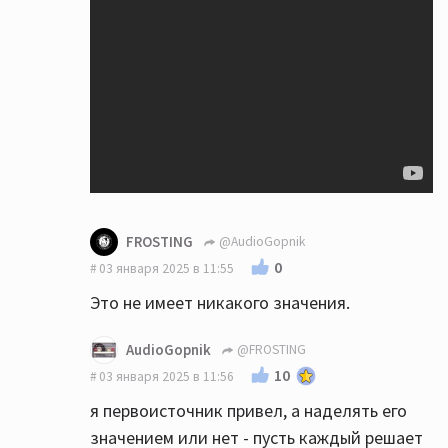
FROSTING
@AudioGopnik
0
03 января 2025 в 11:55
Это не имеет никакого значения.
AudioGopnik
@FROSTING
10
03 января 2025 в 11:56
я первоисточник привел, а наделять его
значением или нет - пусть каждый решает