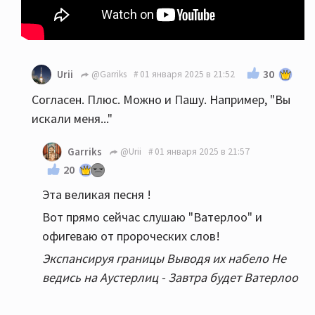
30
Urii
@Garriks
01 января 2025 в 21:52
Согласен. Плюс. Можно и Пашу. Например, "Вы
искали меня..."
Garriks
@Urii
01 января 2025 в 21:57
20
Эта великая песня !
Вот прямо сейчас слушаю "Ватерлоо" и
офигеваю от пророческих слов!
Экспансируя границы Выводя их набело Не
ведись на Аустерлиц - Завтра будет Ватерлоо