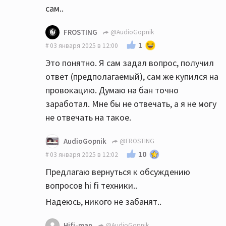
сам..
FROSTING
@AudioGopnik
1
03 января 2025 в 12:00
Это понятно. Я сам задал вопрос, получил
ответ (предполагаемый), сам же купился на
провокацию. Думаю на бан точно
заработал. Мне бы не отвечать, а я не могу
не отвечать на такое.
AudioGopnik
@FROSTING
10
03 января 2025 в 12:02
Предлагаю вернуться к обсуждению
вопросов hi fi техники..
Надеюсь, никого не забанят..
Hifi-man
@AudioGopnik