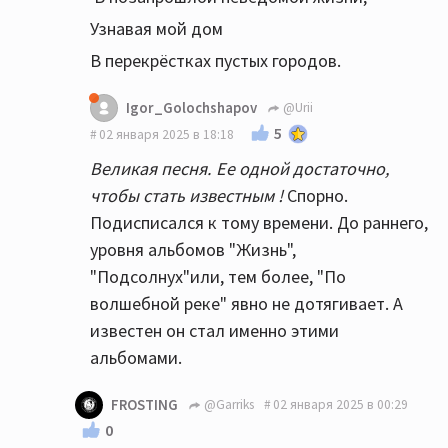
одинаковые...почти одинаковые!
Узнавая мой дом
В перекрёстках пустых городов.
Igor_Golochshapov
@Urii
5
02 января 2025 в 18:18
Великая песня. Ее одной достаточно,
чтобы стать известным !
Спорно.
Подисписался к тому времени. До раннего,
уровня альбомов "Жизнь",
"Подсолнух"или, тем более, "По
волшебной реке" явно не дотягивает. А
известен он стал именно этими
альбомами.
FROSTING
@Garriks
02 января 2025 в 00:29
0