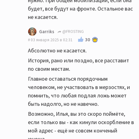
нужно. При общей мобилизации, если она
будет, все будут на фронте. Остальное вас
не касается.
Garriks
@FROSTING
30
03 января 2025 в 02:31
Абсолютно не касается.
История, рано или поздно, все расставит
по своим местам.
Главное оставаться порядочным
человеком, не участвовать в мерзостях, и
помнить, что любая подлая ложь может
быть надолго, но не навечно.
Возможно, Илья, вы это скоро поймёте,
если только вы - как кинули оскорбление в
мой адрес - ещё не совсем конченый
юноша.