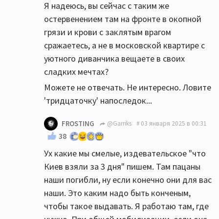
Я надеюсь, вы сейчас с таким же
остервенением там на фронте в окопной
грязи и крови с заклятым врагом
сражаетесь, а не в московской квартире с
уютного диванчика вещаете в своих
сладких мечтах?
Можете не отвечать. Не интересно. Ловите
'тридцаточку' напоследок...
FROSTING
@Garriks
03 января 2025 в 00:31
38
Ух какие мы смелые, издевательское "что
Киев взяли за 3 дня" пишем. Там пацаны
наши погибли, ну если конечно они для вас
наши. Это каким надо быть конченым,
чтобы такое выдавать. Я работаю там, где