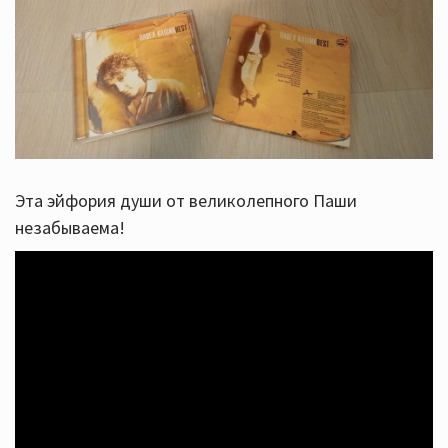
Эта эйфория души от великолепного Паши
незабываема!