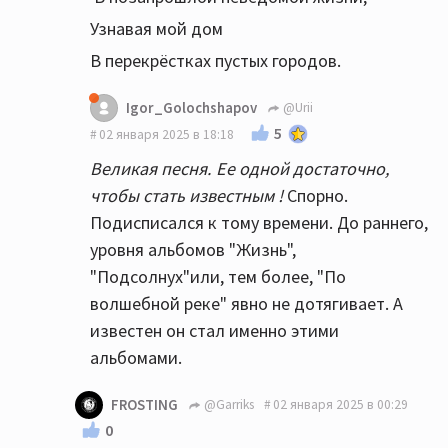
одинаковые...почти одинаковые!
Узнавая мой дом
В перекрёстках пустых городов.
Igor_Golochshapov
@Urii
5
02 января 2025 в 18:18
Великая песня. Ее одной достаточно,
чтобы стать известным !
Спорно.
Подисписался к тому времени. До раннего,
уровня альбомов "Жизнь",
"Подсолнух"или, тем более, "По
волшебной реке" явно не дотягивает. А
известен он стал именно этими
альбомами.
FROSTING
@Garriks
02 января 2025 в 00:29
0