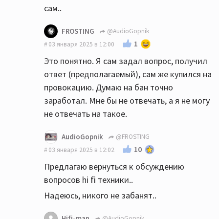
сам..
FROSTING
@AudioGopnik
1
03 января 2025 в 12:00
Это понятно. Я сам задал вопрос, получил
ответ (предполагаемый), сам же купился на
провокацию. Думаю на бан точно
заработал. Мне бы не отвечать, а я не могу
не отвечать на такое.
AudioGopnik
@FROSTING
10
03 января 2025 в 12:02
Предлагаю вернуться к обсуждению
вопросов hi fi техники..
Надеюсь, никого не забанят..
Hifi-man
@AudioGopnik