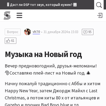
🎚 Даст ли DSP тот звук, который нужен? 🎛
vh70
Вопрос
31 декабря 2024 в 15:03
95
61
Музыка на Новый год
Вечер предновогодний, друзья-меломаны!
🎅Составляю плей-лист на Новый год. 🎄
Начну пожалуй традиционно с Аббы и хитом
Happy New Year, затем Джордж Майкл с Last
Christmas, а потом хиты 80 х от итальянцев и
Gazebo и прочих Bad Boys blue и тд.