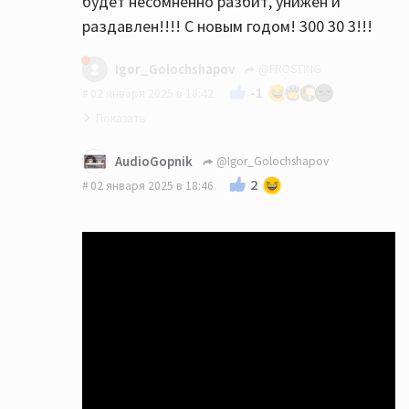
будет несомненно разбит, унижен и
раздавлен!!!! С новым годом! 300 30 3!!!
Igor_Golochshapov
@FROSTING
-1
02 января 2025 в 18:42
AudioGopnik
@Igor_Golochshapov
2
02 января 2025 в 18:46