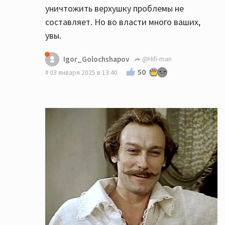
уничтожить верхушку проблемы не
составляет. Но во власти много ваших,
увы.
Igor_Golochshapov
@Hifi-man
50
03 января 2025 в 13:40