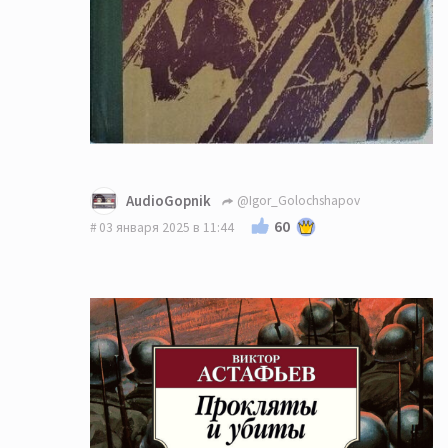
AudioGopnik
@Igor_Golochshapov
60
03 января 2025 в 11:44