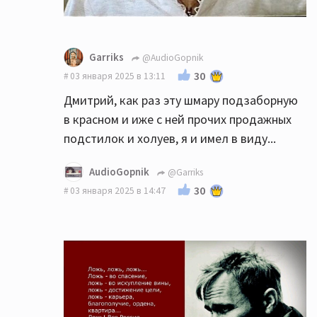
Garriks
@AudioGopnik
30
03 января 2025 в 13:11
Дмитрий, как раз эту шмару подзаборную
в красном и иже с ней прочих продажных
подстилок и холуев, я и имел в виду...
AudioGopnik
@Garriks
30
03 января 2025 в 14:47