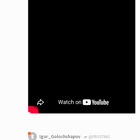
Igor_Golochshapov
@FROSTING