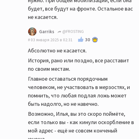
нужно. При общей мобилизации, если она
будет, все будут на фронте. Остальное вас
не касается.
Garriks
@FROSTING
30
03 января 2025 в 02:31
Абсолютно не касается.
История, рано или поздно, все расставит
по своим местам.
Главное оставаться порядочным
человеком, не участвовать в мерзостях, и
помнить, что любая подлая ложь может
быть надолго, но не навечно.
Возможно, Илья, вы это скоро поймёте,
если только вы - как кинули оскорбление в
мой адрес - ещё не совсем конченый
юноша.