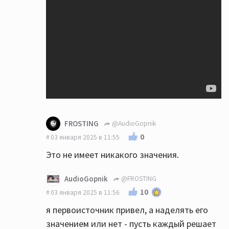
FROSTING
@AudioGopnik
0
03 января 2025 в 11:55
Это не имеет никакого значения.
AudioGopnik
@FROSTING
10
03 января 2025 в 11:56
я первоисточник привел, а наделять его
значением или нет - пусть каждый решает