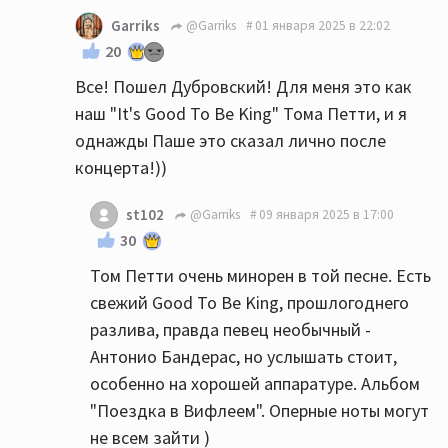
Garriks
@Garriks
01 января 2025 в 22:02
20
Все! Пошел Дубровский! Для меня это как
наш "It's Good To Be King" Тома Петти, и я
однажды Паше это сказал лично после
концерта!))
st102
@Garriks
09 января 2025 в 17:00
30
Том Петти очень минорен в той песне. Есть
свежий Good To Be King, прошлогоднего
разлива, правда певец необычный -
Антонио Бандерас, но услышать стоит,
особенно на хорошей аппаратуре. Альбом
"Поездка в Вифлеем". Оперные ноты могут
не всем зайти )