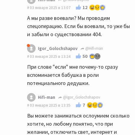
12
03 января 2025 в 13:07
А мы разве воевали? Мы проводим
спецоперацию. Если бы воевали, то уже бы
и забыли о существовании 404.
Igor_Golochshapov
@Hifi-man
50
03 января 2025 в 13:24
При слове "если" мне почему-то сразу
вспоминается бабушка в роли
потенциального дедушки.
Hifi-man
@Igor_Golochshapov
7
03 января 2025 в 13:35
Вы можете заниматься ослоумием сколько
хотите, но любому понятно, что при
желании, отключить свет, интернет и