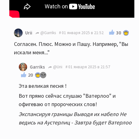
30
Urii
@Garriks
01 января 2025 в 21:52
Согласен. Плюс. Можно и Пашу. Например, "Вы
искали меня..."
Garriks
@Urii
01 января 2025 в 21:57
20
Эта великая песня !
Вот прямо сейчас слушаю "Ватерлоо" и
офигеваю от пророческих слов!
Экспансируя границы Выводя их набело Не
ведись на Аустерлиц - Завтра будет Ватерлоо