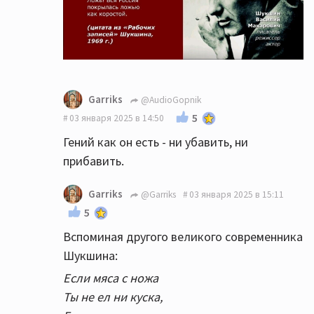
Garriks
@AudioGopnik
5
03 января 2025 в 14:50
Гений как он есть - ни убавить, ни
прибавить.
Garriks
@Garriks
03 января 2025 в 15:11
5
Вспоминая другого великого современника
Шукшина:
Если мяса с ножа
Ты не ел ни куска,