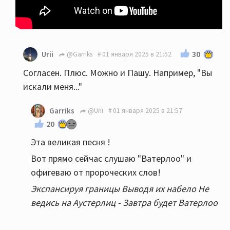
30
Urii
@Garriks
01 января 2025 в 21:52
Согласен. Плюс. Можно и Пашу. Например, "Вы
искали меня..."
Garriks
@Urii
01 января 2025 в 21:57
20
Эта великая песня !
Вот прямо сейчас слушаю "Ватерлоо" и
офигеваю от пророческих слов!
Экспансируя границы Выводя их набело Не
ведись на Аустерлиц - Завтра будет Ватерлоо