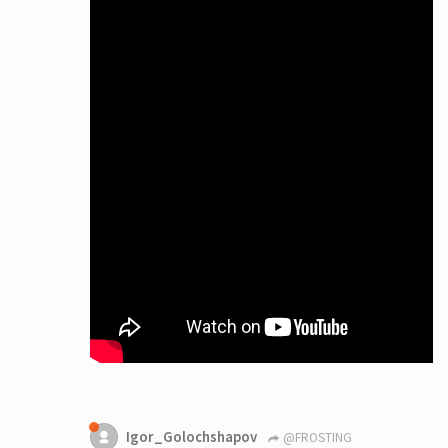
Igor_Golochshapov
@FROSTING