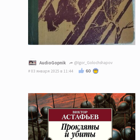
AudioGopnik
@Igor_Golochshapov
60
03 января 2025 в 11:44