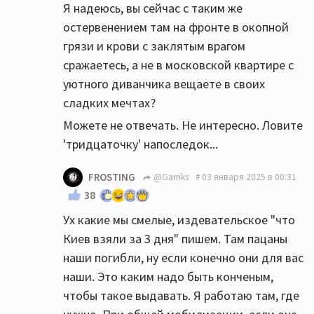
Я надеюсь, вы сейчас с таким же
остервенением там на фронте в окопной
грязи и крови с заклятым врагом
сражаетесь, а не в московской квартире с
уютного диванчика вещаете в своих
сладких мечтах?
Можете не отвечать. Не интересно. Ловите
'тридцаточку' напоследок...
FROSTING
@Garriks
03 января 2025 в 00:31
38
Ух какие мы смелые, издевательское "что
Киев взяли за 3 дня" пишем. Там пацаны
наши погибли, ну если конечно они для вас
наши. Это каким надо быть конченым,
чтобы такое выдавать. Я работаю там, где