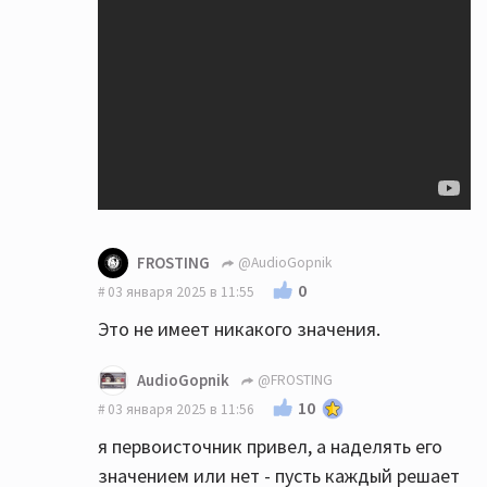
FROSTING
@AudioGopnik
0
03 января 2025 в 11:55
Это не имеет никакого значения.
AudioGopnik
@FROSTING
10
03 января 2025 в 11:56
я первоисточник привел, а наделять его
значением или нет - пусть каждый решает