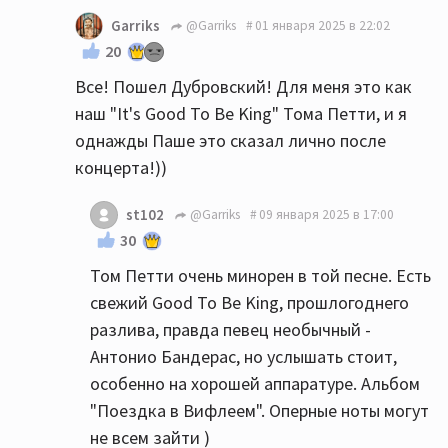
Garriks
@Garriks
01 января 2025 в 22:02
20
Все! Пошел Дубровский! Для меня это как
наш "It's Good To Be King" Тома Петти, и я
однажды Паше это сказал лично после
концерта!))
st102
@Garriks
09 января 2025 в 17:00
30
Том Петти очень минорен в той песне. Есть
свежий Good To Be King, прошлогоднего
разлива, правда певец необычный -
Антонио Бандерас, но услышать стоит,
особенно на хорошей аппаратуре. Альбом
"Поездка в Вифлеем". Оперные ноты могут
не всем зайти )