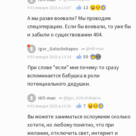
12
03 января 2025 в 13:07
А мы разве воевали? Мы проводим
спецоперацию. Если бы воевали, то уже бы
и забыли о существовании 404.
Igor_Golochshapov
@Hifi-man
50
03 января 2025 в 13:24
При слове "если" мне почему-то сразу
вспоминается бабушка в роли
потенциального дедушки.
Hifi-man
@Igor_Golochshapov
7
03 января 2025 в 13:35
Вы можете заниматься ослоумием сколько
хотите, но любому понятно, что при
желании, отключить свет, интернет и