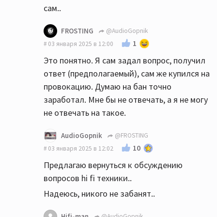
сам..
FROSTING
@AudioGopnik
1
03 января 2025 в 12:00
Это понятно. Я сам задал вопрос, получил
ответ (предполагаемый), сам же купился на
провокацию. Думаю на бан точно
заработал. Мне бы не отвечать, а я не могу
не отвечать на такое.
AudioGopnik
@FROSTING
10
03 января 2025 в 12:02
Предлагаю вернуться к обсуждению
вопросов hi fi техники..
Надеюсь, никого не забанят..
Hifi-man
@AudioGopnik