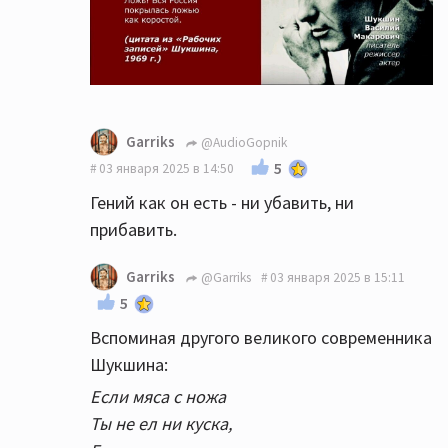
Garriks
@AudioGopnik
5
03 января 2025 в 14:50
Гений как он есть - ни убавить, ни
прибавить.
Garriks
@Garriks
03 января 2025 в 15:11
5
Вспоминая другого великого современника
Шукшина:
Если мяса с ножа
Ты не ел ни куска,