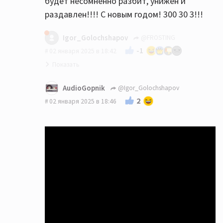
будет несомненно разбит, унижен и
раздавлен!!!! С новым годом! 300 30 3!!!
Igor_Golochshapov
@FROSTING
-1
02 января 2025 в 18:42
AudioGopnik
@Igor_Golochshapov
2
02 января 2025 в 18:46