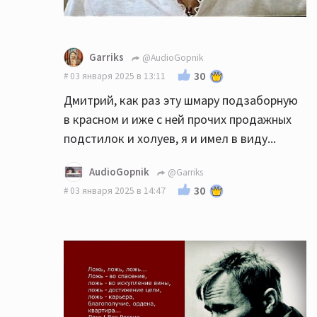
Garriks
@AudioGopnik
30
03 января 2025 в 13:11
Дмитрий, как раз эту шмару подзаборную
в красном и иже с ней прочих продажных
подстилок и холуев, я и имел в виду...
AudioGopnik
@Garriks
30
03 января 2025 в 14:47