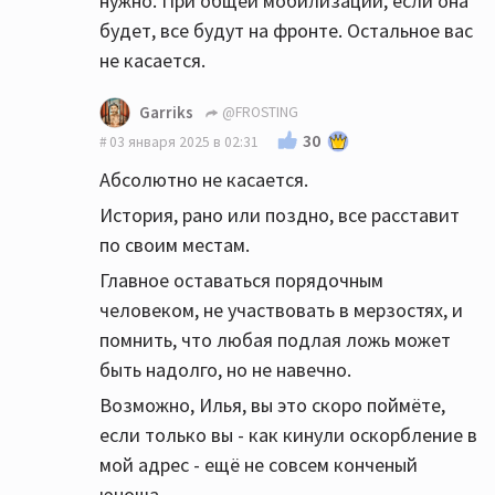
нужно. При общей мобилизации, если она
будет, все будут на фронте. Остальное вас
не касается.
Garriks
@FROSTING
30
03 января 2025 в 02:31
Абсолютно не касается.
История, рано или поздно, все расставит
по своим местам.
Главное оставаться порядочным
человеком, не участвовать в мерзостях, и
помнить, что любая подлая ложь может
быть надолго, но не навечно.
Возможно, Илья, вы это скоро поймёте,
если только вы - как кинули оскорбление в
мой адрес - ещё не совсем конченый
юноша.