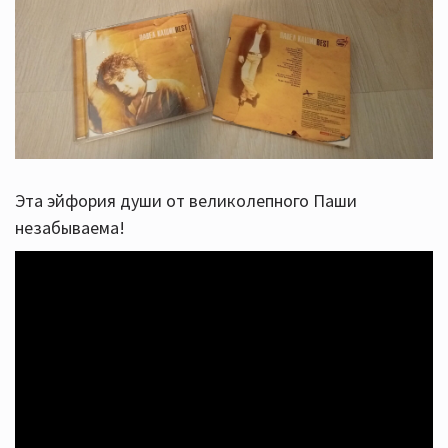
Эта эйфория души от великолепного Паши
незабываема!