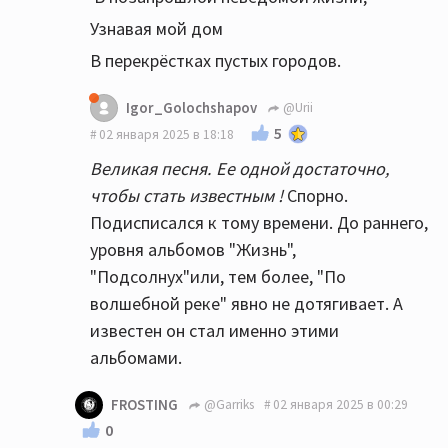
одинаковые...почти одинаковые!
Узнавая мой дом
В перекрёстках пустых городов.
Igor_Golochshapov
@Urii
5
02 января 2025 в 18:18
Великая песня. Ее одной достаточно,
чтобы стать известным !
Спорно.
Подисписался к тому времени. До раннего,
уровня альбомов "Жизнь",
"Подсолнух"или, тем более, "По
волшебной реке" явно не дотягивает. А
известен он стал именно этими
альбомами.
FROSTING
@Garriks
02 января 2025 в 00:29
0