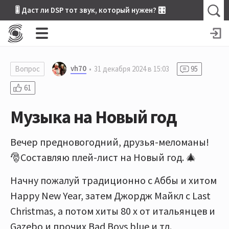
🎚 Даст ли DSP тот звук, который нужен? 🎛
vh70
Вопрос
31 декабря 2024 в 15:03
95
61
Музыка на Новый год
Вечер предновогодний, друзья-меломаны!
🎅Составляю плей-лист на Новый год. 🎄
Начну пожалуй традиционно с Аббы и хитом
Happy New Year, затем Джордж Майкл с Last
Christmas, а потом хиты 80 х от итальянцев и
Gazebo и прочих Bad Boys blue и тд.