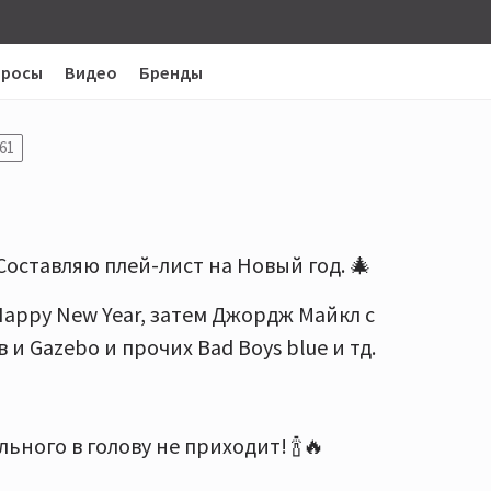
просы
Видео
Бренды
61
оставляю плей-лист на Новый год. 🎄
appy New Year, затем Джордж Майкл с
в и Gazebo и прочих Bad Boys blue и тд.
ьного в голову не приходит! 🍾🔥