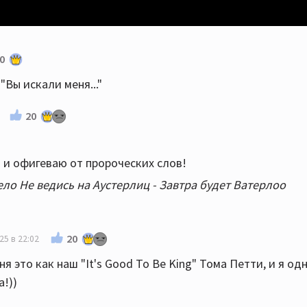
0
"Вы искали меня..."
20
 и офигеваю от пророческих слов!
ло Не ведись на Аустерлиц - Завтра будет Ватерлоо
20
25 в 22:02
я это как наш "It's Good To Be King" Тома Петти, и я о
а!))