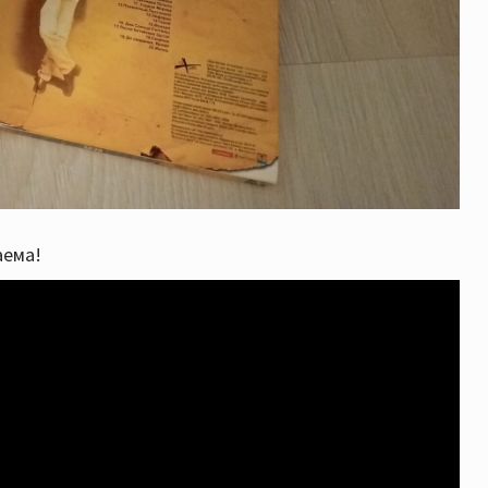
аема!