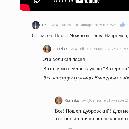
3
Urii
@Garriks
01 января 2025 в 21:52
Согласен. Плюс. Можно и Пашу. Например, 
Garriks
@Urii
01 января 2025 в 21:57
Эта великая песня !
Вот прямо сейчас слушаю "Ватерлоо"
Экспансируя границы Выводя их набе
Garriks
@Garriks
01 января 20
Все! Пошел Дубровский! Для мен
это сказал лично после концерт