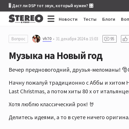
🎚 Даст ли DSP тот звук, который нужен? 🎛
Новости
Тесты
Блоги
Во
vh70
Вопрос
31 декабря 2024 в 15:03
95
Музыка на Новый год
Вечер предновогодний, друзья-меломаны! 🎅С
Начну пожалуй традиционно с Аббы и хитом H
Last Christmas, а потом хиты 80 х от итальянце
Хотя люблю классический рок! 🤘
Делитесь идеями, а то в суете ничего оригинал