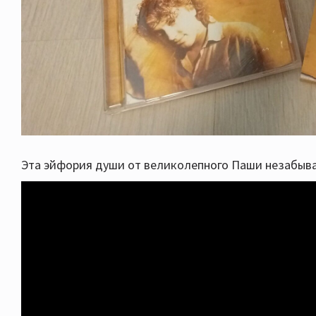
Эта эйфория души от великолепного Паши незабыв