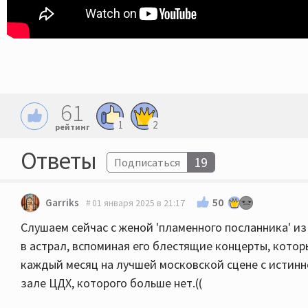
61
1
2
рейтинг
Ответы
19
Подписаться
50
Garriks
01 января 2025 в 21:17
Слушаем сейчас с женой 'пламенного посланника' и
в астрал, вспоминая его блестящие концерты, кото
каждый месяц на лучшей московской сцене с истин
зале ЦДХ, которого больше нет.((