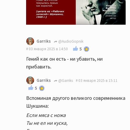
Garriks
@AudioGopnik
5
03 января 2025 в 14:50
Гений как он есть - ни убавить, ни
прибавить.
Garriks
@Garriks
03 января 2025 в 15:11
5
Вспоминая другого великого современника
Шукшина:
Если мяса с ножа
Ты не ел ни куска,