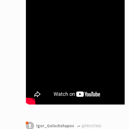
Igor_Golochshapov
@FROSTING