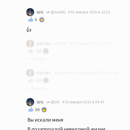
Величайшая песня на все времена!!!
Urii
@Garriks
01 января 2025 в 22:12
Спасибо вам за понимание, и особенно,
5
что мы с вами на одной волне, что так
👍
сейчас редко в этом мире!
Garriks
@Urii
01 января 2025 в 22:14
-10
🤝
Garriks
@Garriks
01 января 2025 в 23:42
-10
А сейчас слушаю
Махамайю
БГ и тут же
Urii
@Urii
02 января 2025 в 09:47
вспомнил как Кашин мне сказал, что, если
30
бы они с Борисом ходили в одну и ту же
Вы искали меня
библиотеку, то книги, которые они брали
себе для чтения домой, были бы
В позапрошлой неведомой жизни,