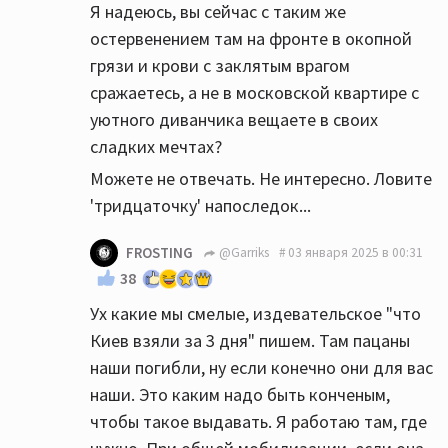
Я надеюсь, вы сейчас с таким же
остервенением там на фронте в окопной
грязи и крови с заклятым врагом
сражаетесь, а не в московской квартире с
уютного диванчика вещаете в своих
сладких мечтах?
Можете не отвечать. Не интересно. Ловите
'тридцаточку' напоследок...
FROSTING
@Garriks
03 января 2025 в 00:31
38
Ух какие мы смелые, издевательское "что
Киев взяли за 3 дня" пишем. Там пацаны
наши погибли, ну если конечно они для вас
наши. Это каким надо быть конченым,
чтобы такое выдавать. Я работаю там, где