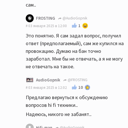
сам..
FROSTING
@AudioGopnik
1
03 января 2025 в 12:00
Это понятно. Я сам задал вопрос, получил
ответ (предполагаемый), сам же купился на
провокацию. Думаю на бан точно
заработал. Мне бы не отвечать, а я не могу
не отвечать на такое.
AudioGopnik
@FROSTING
10
03 января 2025 в 12:02
Предлагаю вернуться к обсуждению
вопросов hi fi техники..
Надеюсь, никого не забанят..
Hifi-man
@AudioGopnik