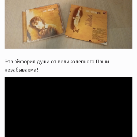
Эта эйфория души от великолепного Паши
незабываема!