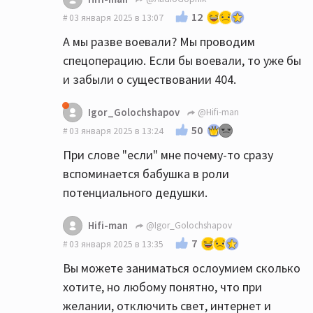
12
03 января 2025 в 13:07
А мы разве воевали? Мы проводим
спецоперацию. Если бы воевали, то уже бы
и забыли о существовании 404.
Igor_Golochshapov
@Hifi-man
50
03 января 2025 в 13:24
При слове "если" мне почему-то сразу
вспоминается бабушка в роли
потенциального дедушки.
Hifi-man
@Igor_Golochshapov
7
03 января 2025 в 13:35
Вы можете заниматься ослоумием сколько
хотите, но любому понятно, что при
желании, отключить свет, интернет и