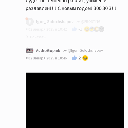
будет несомненно разбит, унижен и
раздавлен!!!! С новым годом! 300 30 3!!!
Igor_Golochshapov
@FROSTING
-1
02 января 2025 в 18:42
AudioGopnik
@Igor_Golochshapov
2
02 января 2025 в 18:46