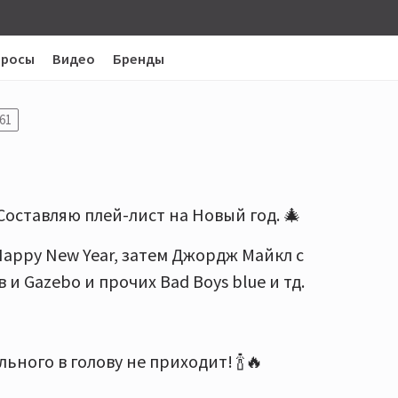
просы
Видео
Бренды
61
оставляю плей-лист на Новый год. 🎄
appy New Year, затем Джордж Майкл с
в и Gazebo и прочих Bad Boys blue и тд.
ьного в голову не приходит! 🍾🔥