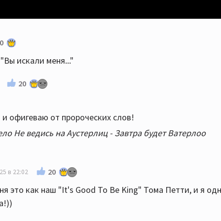
0
"Вы искали меня..."
20
 и офигеваю от пророческих слов!
ло Не ведись на Аустерлиц - Завтра будет Ватерлоо
20
25 в 22:02
я это как наш "It's Good To Be King" Тома Петти, и я о
а!))