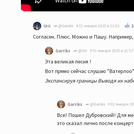
3
Urii
@Garriks
01 января 2025 в 21:52
Согласен. Плюс. Можно и Пашу. Например, 
Garriks
@Urii
01 января 2025 в 21:57
Эта великая песня !
Вот прямо сейчас слушаю "Ватерлоо"
Экспансируя границы Выводя их набе
Garriks
@Garriks
01 января 20
Все! Пошел Дубровский! Для мен
это сказал лично после концерт