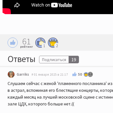
61
1
2
рейтинг
Ответы
19
Подписаться
50
Garriks
01 января 2025 в 21:17
Слушаем сейчас с женой 'пламенного посланника' и
в астрал, вспоминая его блестящие концерты, кото
каждый месяц на лучшей московской сцене с истин
зале ЦДХ, которого больше нет.((