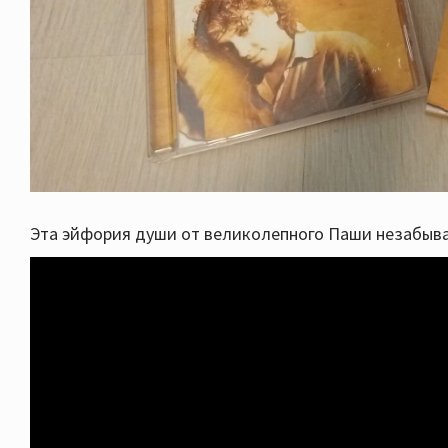
Эта эйфория души от великолепного Паши незабыв