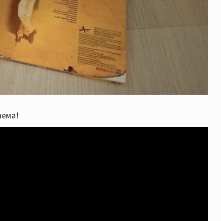
аема!