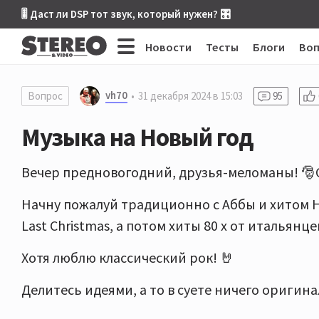
🎚 Даст ли DSP тот звук, который нужен? 🎛
Новости
Тесты
Блоги
Во
vh70
Вопрос
31 декабря 2024 в 15:03
95
Музыка на Новый год
Вечер предновогодний, друзья-меломаны! 🎅С
Начну пожалуй традиционно с Аббы и хитом H
Last Christmas, а потом хиты 80 х от итальянце
Хотя люблю классический рок! 🤘
Делитесь идеями, а то в суете ничего оригинал