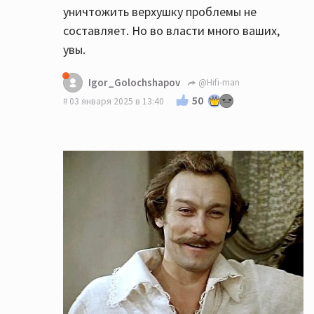
уничтожить верхушку проблемы не
составляет. Но во власти много ваших,
увы.
Igor_Golochshapov
@Hifi-man
50
03 января 2025 в 13:40