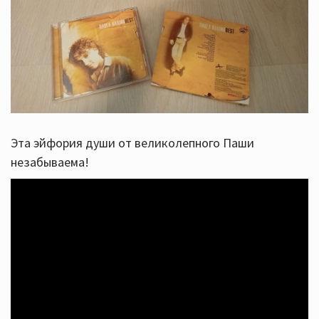
Эта эйфория души от великолепного Паши
незабываема!