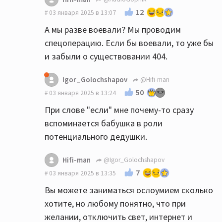
12
03 января 2025 в 13:07
А мы разве воевали? Мы проводим
спецоперацию. Если бы воевали, то уже бы
и забыли о существовании 404.
Igor_Golochshapov
@Hifi-man
50
03 января 2025 в 13:24
При слове "если" мне почему-то сразу
вспоминается бабушка в роли
потенциального дедушки.
Hifi-man
@Igor_Golochshapov
7
03 января 2025 в 13:35
Вы можете заниматься ослоумием сколько
хотите, но любому понятно, что при
желании, отключить свет, интернет и