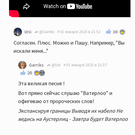
30
Urii
@Garriks
01 января 2025 в 21:52
Согласен. Плюс. Можно и Пашу. Например, "Вы
искали меня..."
Garriks
@Urii
01 января 2025 в 21:57
20
Эта великая песня !
Вот прямо сейчас слушаю "Ватерлоо" и
офигеваю от пророческих слов!
Экспансируя границы Выводя их набело Не
ведись на Аустерлиц - Завтра будет Ватерлоо