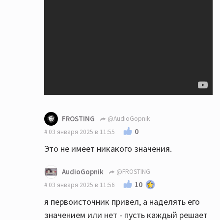
FROSTING
@AudioGopnik
0
03 января 2025 в 11:55
Это не имеет никакого значения.
AudioGopnik
@FROSTING
10
03 января 2025 в 11:56
я первоисточник привел, а наделять его
значением или нет - пусть каждый решает