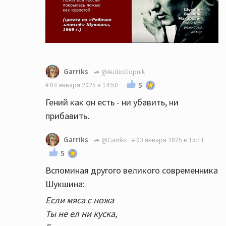
Garriks
@AudioGopnik
5
03 января 2025 в 14:50
Гений как он есть - ни убавить, ни
прибавить.
Garriks
@Garriks
03 января 2025 в 15:11
5
Вспоминая другого великого современника
Шукшина:
Если мяса с ножа
Ты не ел ни куска,