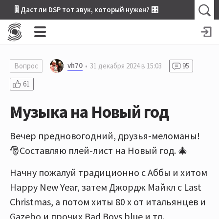
🎚 Даст ли DSP тот звук, который нужен? 🎛
vh70
Вопрос
31 декабря 2024 в 15:03
95
61
Музыка на Новый год
Вечер предновогодний, друзья-меломаны!
🎅Составляю плей-лист на Новый год. 🎄
Начну пожалуй традиционно с Аббы и хитом
Happy New Year, затем Джордж Майкл с Last
Christmas, а потом хиты 80 х от итальянцев и
Gazebo и прочих Bad Boys blue и тд.