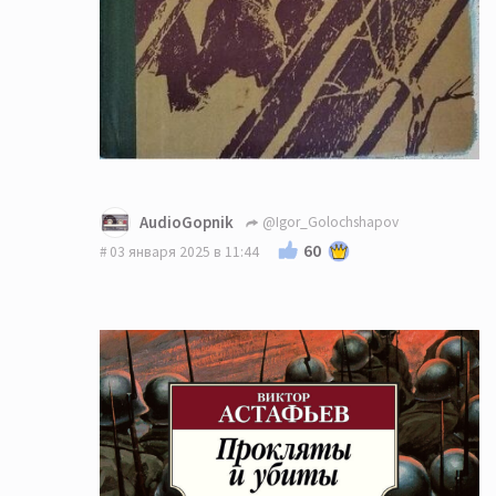
AudioGopnik
@Igor_Golochshapov
60
03 января 2025 в 11:44