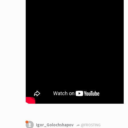
Igor_Golochshapov
@FROSTING