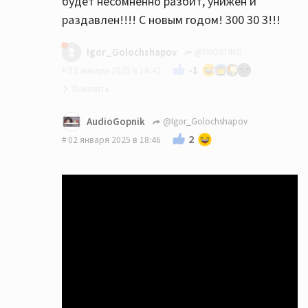
будет несомненно разбит, унижен и
раздавлен!!!! С новым годом! 300 30 3!!!
Igor_Golochshapov
@FROSTING
-1
02 января 2025 в 18:42
AudioGopnik
@Igor_Golochshapov
2
02 января 2025 в 18:46