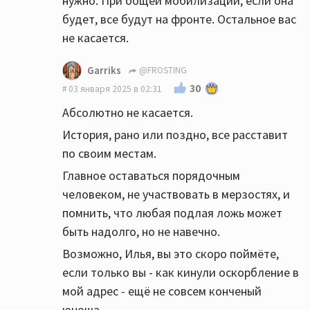
нужно. При общей мобилизации, если она
будет, все будут на фронте. Остальное вас
не касается.
Garriks
@FROSTING
30
03 января 2025 в 02:31
Абсолютно не касается.
История, рано или поздно, все расставит
по своим местам.
Главное оставаться порядочным
человеком, не участвовать в мерзостях, и
помнить, что любая подлая ложь может
быть надолго, но не навечно.
Возможно, Илья, вы это скоро поймёте,
если только вы - как кинули оскорбление в
мой адрес - ещё не совсем конченый
юноша.