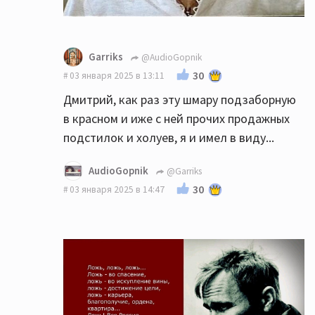
Garriks
@AudioGopnik
30
03 января 2025 в 13:11
Дмитрий, как раз эту шмару подзаборную
в красном и иже с ней прочих продажных
подстилок и холуев, я и имел в виду...
AudioGopnik
@Garriks
30
03 января 2025 в 14:47