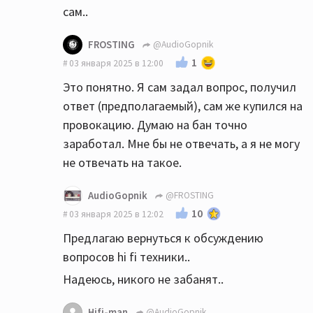
сам..
FROSTING
@AudioGopnik
1
03 января 2025 в 12:00
Это понятно. Я сам задал вопрос, получил
ответ (предполагаемый), сам же купился на
провокацию. Думаю на бан точно
заработал. Мне бы не отвечать, а я не могу
не отвечать на такое.
AudioGopnik
@FROSTING
10
03 января 2025 в 12:02
Предлагаю вернуться к обсуждению
вопросов hi fi техники..
Надеюсь, никого не забанят..
Hifi-man
@AudioGopnik