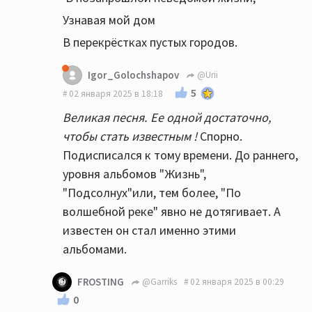
одинаковые...почти одинаковые!
Узнавая мой дом
В перекрёстках пустых городов.
Igor_Golochshapov
@Urii
5
02 января 2025 в 18:18
Великая песня. Ее одной достаточно,
чтобы стать известным !
Спорно.
Подисписался к тому времени. До раннего,
уровня альбомов "Жизнь",
"Подсолнух"или, тем более, "По
волшебной реке" явно не дотягивает. А
известен он стал именно этими
альбомами.
FROSTING
@Garriks
02 января 2025 в 00:29
0