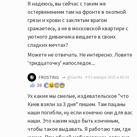
Я надеюсь, вы сейчас с таким же
остервенением там на фронте в окопной
грязи и крови с заклятым врагом
сражаетесь, а не в московской квартире с
уютного диванчика вещаете в своих
сладких мечтах?
Можете не отвечать. Не интересно. Ловите
'тридцаточку' напоследок...
FROSTING
@Garriks
03 января 2025 в 00:31
38
Ух какие мы смелые, издевательское "что
Киев взяли за 3 дня" пишем. Там пацаны
наши погибли, ну если конечно они для вас
наши. Это каким надо быть конченым,
чтобы такое выдавать. Я работаю там, где