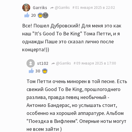
Garriks
@Garriks
01 января 2025 в 22:02
20
Все! Пошел Дубровский! Для меня это как
наш "It's Good To Be King" Тома Петти, и я
однажды Паше это сказал лично после
концерта!))
st102
@Garriks
09 января 2025 в 17:00
30
Том Петти очень минорен в той песне. Есть
свежий Good To Be King, прошлогоднего
разлива, правда певец необычный -
Антонио Бандерас, но услышать стоит,
особенно на хорошей аппаратуре. Альбом
"Поездка в Вифлеем". Оперные ноты могут
не всем зайти )