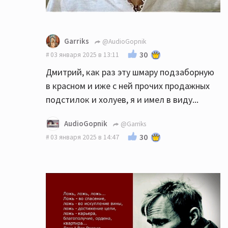
Garriks
@AudioGopnik
30
03 января 2025 в 13:11
Дмитрий, как раз эту шмару подзаборную
в красном и иже с ней прочих продажных
подстилок и холуев, я и имел в виду...
AudioGopnik
@Garriks
30
03 января 2025 в 14:47