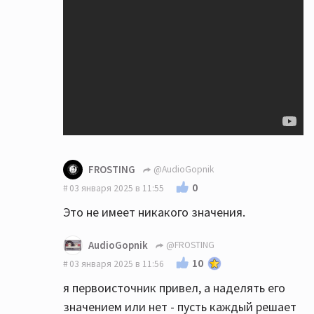
FROSTING
@AudioGopnik
0
03 января 2025 в 11:55
Это не имеет никакого значения.
AudioGopnik
@FROSTING
10
03 января 2025 в 11:56
я первоисточник привел, а наделять его
значением или нет - пусть каждый решает