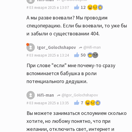
12
03 января 2025 в 13:07
А мы разве воевали? Мы проводим
спецоперацию. Если бы воевали, то уже бы
и забыли о существовании 404.
Igor_Golochshapov
@Hifi-man
50
03 января 2025 в 13:24
При слове "если" мне почему-то сразу
вспоминается бабушка в роли
потенциального дедушки.
Hifi-man
@Igor_Golochshapov
7
03 января 2025 в 13:35
Вы можете заниматься ослоумием сколько
хотите, но любому понятно, что при
желании, отключить свет, интернет и