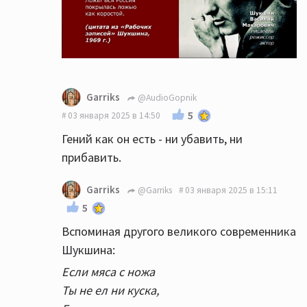
Garriks
@AudioGopnik
5
03 января 2025 в 14:50
Гений как он есть - ни убавить, ни
прибавить.
Garriks
@Garriks
03 января 2025 в 15:11
5
Вспоминая другого великого современника
Шукшина:
Если мяса с ножа
Ты не ел ни куска,