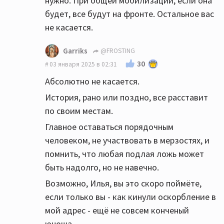
нужно. При общей мобилизации, если она
будет, все будут на фронте. Остальное вас
не касается.
Garriks
@FROSTING
30
03 января 2025 в 02:31
Абсолютно не касается.
История, рано или поздно, все расставит
по своим местам.
Главное оставаться порядочным
человеком, не участвовать в мерзостях, и
помнить, что любая подлая ложь может
быть надолго, но не навечно.
Возможно, Илья, вы это скоро поймёте,
если только вы - как кинули оскорбление в
мой адрес - ещё не совсем конченый
юноша.