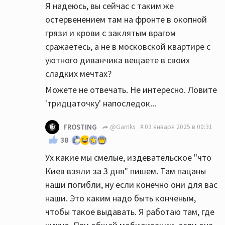
Я надеюсь, вы сейчас с таким же
остервенением там на фронте в окопной
грязи и крови с заклятым врагом
сражаетесь, а не в московской квартире с
уютного диванчика вещаете в своих
сладких мечтах?
Можете не отвечать. Не интересно. Ловите
'тридцаточку' напоследок...
FROSTING
@Garriks
03 января 2025 в 00:31
38
Ух какие мы смелые, издевательское "что
Киев взяли за 3 дня" пишем. Там пацаны
наши погибли, ну если конечно они для вас
наши. Это каким надо быть конченым,
чтобы такое выдавать. Я работаю там, где