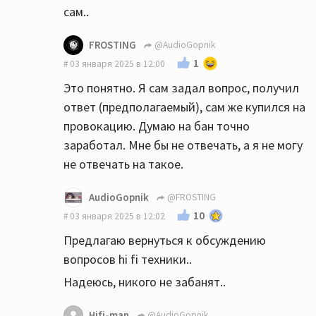
сам..
FROSTING
@AudioGopnik
1
03 января 2025 в 12:00
Это понятно. Я сам задал вопрос, получил
ответ (предполагаемый), сам же купился на
провокацию. Думаю на бан точно
заработал. Мне бы не отвечать, а я не могу
не отвечать на такое.
AudioGopnik
@FROSTING
10
03 января 2025 в 12:02
Предлагаю вернуться к обсуждению
вопросов hi fi техники..
Надеюсь, никого не забанят..
Hifi-man
@AudioGopnik