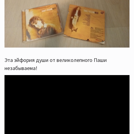
Эта эйфория души от великолепного Паши
незабываема!