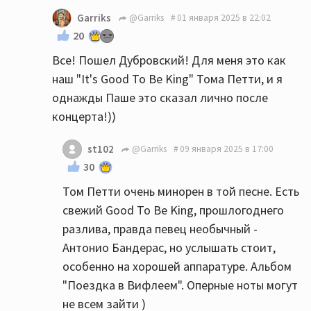
Garriks
@Garriks
01 января 2025 в 22:02
20
Все! Пошел Дубровский! Для меня это как
наш "It's Good To Be King" Тома Петти, и я
однажды Паше это сказал лично после
концерта!))
st102
@Garriks
09 января 2025 в 17:00
30
Том Петти очень минорен в той песне. Есть
свежий Good To Be King, прошлогоднего
разлива, правда певец необычный -
Антонио Бандерас, но услышать стоит,
особенно на хорошей аппаратуре. Альбом
"Поездка в Вифлеем". Оперные ноты могут
не всем зайти )