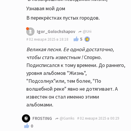
одинаковые...почти одинаковые!
Узнавая мой дом
В перекрёстках пустых городов.
Igor_Golochshapov
@Urii
5
02 января 2025 в 18:18
Великая песня. Ее одной достаточно,
чтобы стать известным !
Спорно.
Подисписался к тому времени. До раннего,
уровня альбомов "Жизнь",
"Подсолнух"или, тем более, "По
волшебной реке" явно не дотягивает. А
известен он стал именно этими
альбомами.
FROSTING
@Garriks
02 января 2025 в 00:29
0