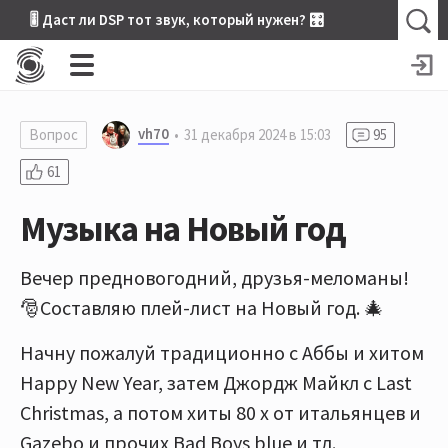
🎚 Даст ли DSP тот звук, который нужен? 🎛
vh70
Вопрос
31 декабря 2024 в 15:03
95
61
Музыка на Новый год
Вечер предновогодний, друзья-меломаны!
🎅Составляю плей-лист на Новый год. 🎄
Начну пожалуй традиционно с Аббы и хитом
Happy New Year, затем Джордж Майкл с Last
Christmas, а потом хиты 80 х от итальянцев и
Gazebo и прочих Bad Boys blue и тд.