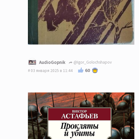
AudioGopnik
@Igor_Golochshapov
60
03 января 2025 в 11:44