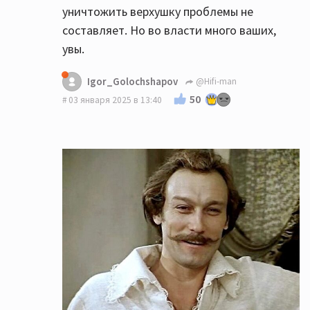
уничтожить верхушку проблемы не
составляет. Но во власти много ваших,
увы.
Igor_Golochshapov
@Hifi-man
50
03 января 2025 в 13:40