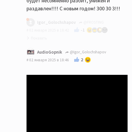
будет несомненно разбит, унижен и
раздавлен!!!! С новым годом! 300 30 3!!!
Igor_Golochshapov
@FROSTING
-1
02 января 2025 в 18:42
AudioGopnik
@Igor_Golochshapov
2
02 января 2025 в 18:46