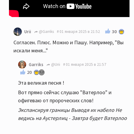
30
Urii
@Garriks
01 января 2025 в 21:52
Согласен. Плюс. Можно и Пашу. Например, "Вы
искали меня..."
Garriks
@Urii
01 января 2025 в 21:57
20
Эта великая песня !
Вот прямо сейчас слушаю "Ватерлоо" и
офигеваю от пророческих слов!
Экспансируя границы Выводя их набело Не
ведись на Аустерлиц - Завтра будет Ватерлоо