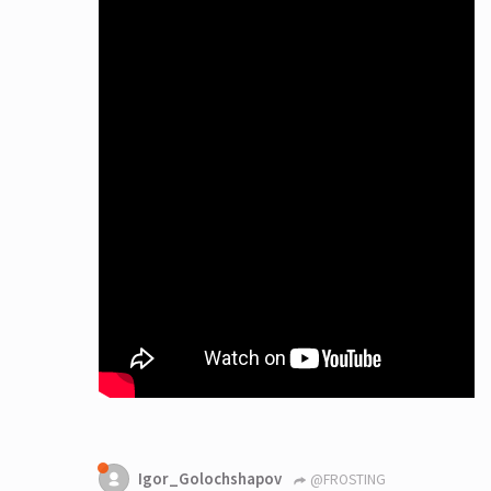
Igor_Golochshapov
@FROSTING