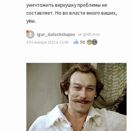
уничтожить верхушку проблемы не
составляет. Но во власти много ваших,
увы.
Igor_Golochshapov
@Hifi-man
50
03 января 2025 в 13:40