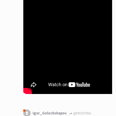
Igor_Golochshapov
@FROSTING