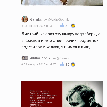
Garriks
@AudioGopnik
30
03 января 2025 в 13:11
Дмитрий, как раз эту шмару подзаборную
в красном и иже с ней прочих продажных
подстилок и холуев, я и имел в виду...
AudioGopnik
@Garriks
30
03 января 2025 в 14:47