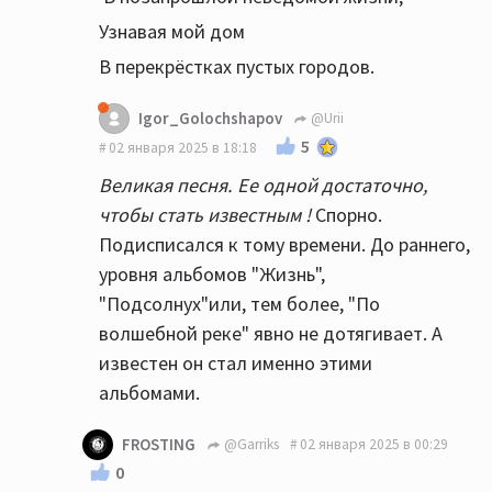
одинаковые...почти одинаковые!
Узнавая мой дом
В перекрёстках пустых городов.
Igor_Golochshapov
@Urii
5
02 января 2025 в 18:18
Великая песня. Ее одной достаточно,
чтобы стать известным !
Спорно.
Подисписался к тому времени. До раннего,
уровня альбомов "Жизнь",
"Подсолнух"или, тем более, "По
волшебной реке" явно не дотягивает. А
известен он стал именно этими
альбомами.
FROSTING
@Garriks
02 января 2025 в 00:29
0