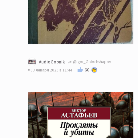
AudioGopnik
@Igor_Golochshapov
60
03 января 2025 в 11:44