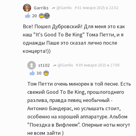
Garriks
@Garriks
01 января 2025 в 22:02
20
Все! Пошел Дубровский! Для меня это как
наш "It's Good To Be King" Тома Петти, и я
однажды Паше это сказал лично после
концерта!))
st102
@Garriks
09 января 2025 в 17:00
30
Том Петти очень минорен в той песне. Есть
свежий Good To Be King, прошлогоднего
разлива, правда певец необычный -
Антонио Бандерас, но услышать стоит,
особенно на хорошей аппаратуре. Альбом
"Поездка в Вифлеем". Оперные ноты могут
не всем зайти )