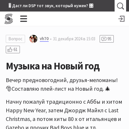
🎚 Даст ли DSP тот звук, который нужен? 🎛
vh70
Вопрос
31 декабря 2024 в 15:03
95
61
Музыка на Новый год
Вечер предновогодний, друзья-меломаны!
🎅Составляю плей-лист на Новый год. 🎄
Начну пожалуй традиционно с Аббы и хитом
Happy New Year, затем Джордж Майкл с Last
Christmas, а потом хиты 80 х от итальянцев и
Gazebo и прочих Bad Boys blue и тд.