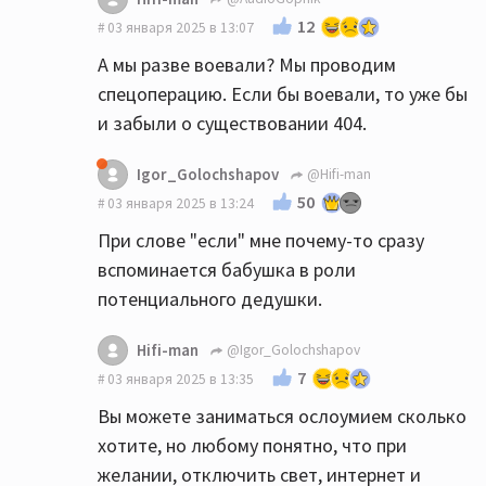
12
03 января 2025 в 13:07
А мы разве воевали? Мы проводим
спецоперацию. Если бы воевали, то уже бы
и забыли о существовании 404.
Igor_Golochshapov
@Hifi-man
50
03 января 2025 в 13:24
При слове "если" мне почему-то сразу
вспоминается бабушка в роли
потенциального дедушки.
Hifi-man
@Igor_Golochshapov
7
03 января 2025 в 13:35
Вы можете заниматься ослоумием сколько
хотите, но любому понятно, что при
желании, отключить свет, интернет и