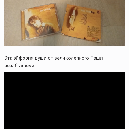
Эта эйфория души от великолепного Паши
незабываема!