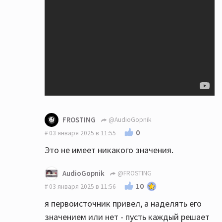
FROSTING
@AudioGopnik
0
03 января 2025 в 11:55
Это не имеет никакого значения.
AudioGopnik
@FROSTING
10
03 января 2025 в 11:56
я первоисточник привел, а наделять его
значением или нет - пусть каждый решает