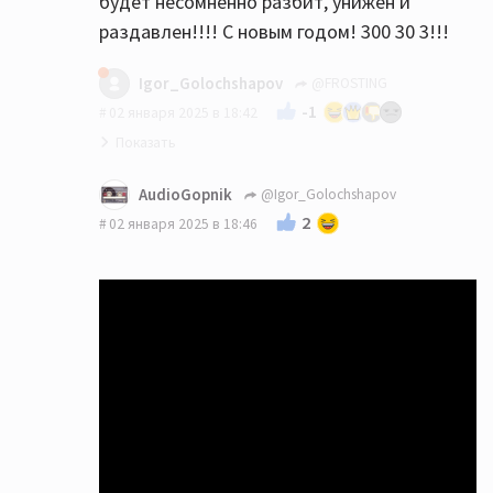
будет несомненно разбит, унижен и
раздавлен!!!! С новым годом! 300 30 3!!!
Igor_Golochshapov
@FROSTING
-1
02 января 2025 в 18:42
AudioGopnik
@Igor_Golochshapov
2
02 января 2025 в 18:46