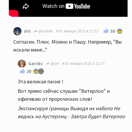
30
Urii
@Garriks
01 января 2025 в 21:52
Согласен. Плюс. Можно и Пашу. Например, "Вы
искали меня..."
Garriks
@Urii
01 января 2025 в 21:57
20
Эта великая песня !
Вот прямо сейчас слушаю "Ватерлоо" и
офигеваю от пророческих слов!
Экспансируя границы Выводя их набело Не
ведись на Аустерлиц - Завтра будет Ватерлоо