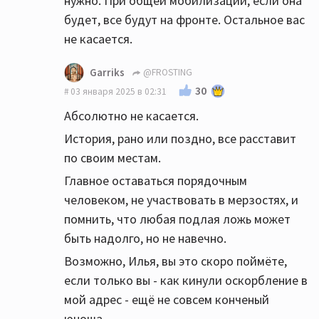
нужно. При общей мобилизации, если она
будет, все будут на фронте. Остальное вас
не касается.
Garriks
@FROSTING
30
03 января 2025 в 02:31
Абсолютно не касается.
История, рано или поздно, все расставит
по своим местам.
Главное оставаться порядочным
человеком, не участвовать в мерзостях, и
помнить, что любая подлая ложь может
быть надолго, но не навечно.
Возможно, Илья, вы это скоро поймёте,
если только вы - как кинули оскорбление в
мой адрес - ещё не совсем конченый
юноша.