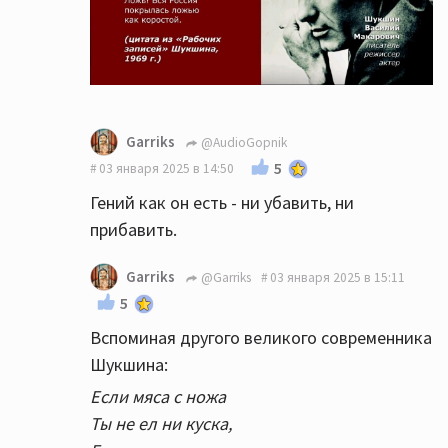
Garriks
@AudioGopnik
5
03 января 2025 в 14:50
Гений как он есть - ни убавить, ни
прибавить.
Garriks
@Garriks
03 января 2025 в 15:11
5
Вспоминая другого великого современника
Шукшина:
Если мяса с ножа
Ты не ел ни куска,