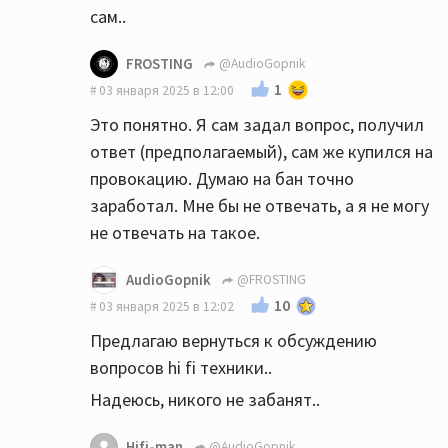
сам..
FROSTING
@AudioGopnik
1
03 января 2025 в 12:00
Это понятно. Я сам задал вопрос, получил
ответ (предполагаемый), сам же купился на
провокацию. Думаю на бан точно
заработал. Мне бы не отвечать, а я не могу
не отвечать на такое.
AudioGopnik
@FROSTING
10
03 января 2025 в 12:02
Предлагаю вернуться к обсуждению
вопросов hi fi техники..
Надеюсь, никого не забанят..
Hifi-man
@AudioGopnik