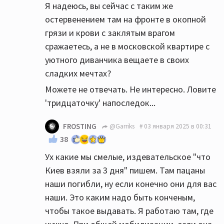
Я надеюсь, вы сейчас с таким же
остервенением там на фронте в окопной
грязи и крови с заклятым врагом
сражаетесь, а не в московской квартире с
уютного диванчика вещаете в своих
сладких мечтах?
Можете не отвечать. Не интересно. Ловите
'тридцаточку' напоследок...
FROSTING
@Garriks
03 января 2025 в 00:31
38
Ух какие мы смелые, издевательское "что
Киев взяли за 3 дня" пишем. Там пацаны
наши погибли, ну если конечно они для вас
наши. Это каким надо быть конченым,
чтобы такое выдавать. Я работаю там, где