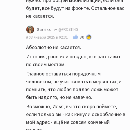
нужно. При общей мобилизации, если она
будет, все будут на фронте. Остальное вас
не касается.
Garriks
@FROSTING
30
03 января 2025 в 02:31
Абсолютно не касается.
История, рано или поздно, все расставит
по своим местам.
Главное оставаться порядочным
человеком, не участвовать в мерзостях, и
помнить, что любая подлая ложь может
быть надолго, но не навечно.
Возможно, Илья, вы это скоро поймёте,
если только вы - как кинули оскорбление в
мой адрес - ещё не совсем конченый
юноша.