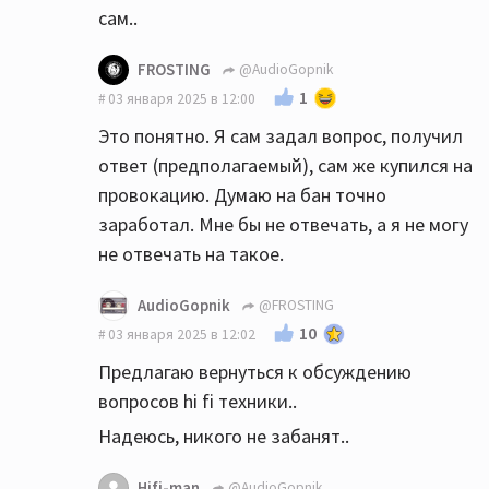
сам..
FROSTING
@AudioGopnik
1
03 января 2025 в 12:00
Это понятно. Я сам задал вопрос, получил
ответ (предполагаемый), сам же купился на
провокацию. Думаю на бан точно
заработал. Мне бы не отвечать, а я не могу
не отвечать на такое.
AudioGopnik
@FROSTING
10
03 января 2025 в 12:02
Предлагаю вернуться к обсуждению
вопросов hi fi техники..
Надеюсь, никого не забанят..
Hifi-man
@AudioGopnik