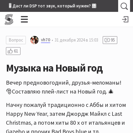
🎚 Даст ли DSP тот звук, который нужен? 🎛
vh70
Вопрос
31 декабря 2024 в 15:03
95
61
Музыка на Новый год
Вечер предновогодний, друзья-меломаны!
🎅Составляю плей-лист на Новый год. 🎄
Начну пожалуй традиционно с Аббы и хитом
Happy New Year, затем Джордж Майкл с Last
Christmas, а потом хиты 80 х от итальянцев и
Gazebo и прочих Bad Boys blue и тд.