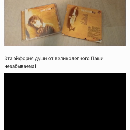
Эта эйфория души от великолепного Паши
незабываема!