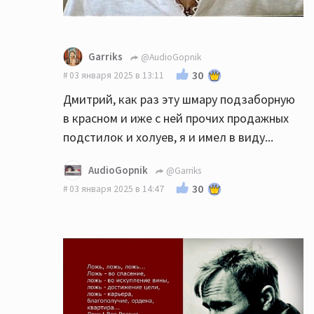
Garriks
@AudioGopnik
30
03 января 2025 в 13:11
Дмитрий, как раз эту шмару подзаборную
в красном и иже с ней прочих продажных
подстилок и холуев, я и имел в виду...
AudioGopnik
@Garriks
30
03 января 2025 в 14:47