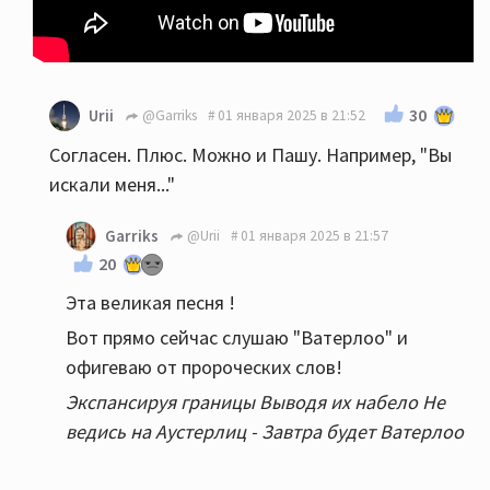
30
Urii
@Garriks
01 января 2025 в 21:52
Согласен. Плюс. Можно и Пашу. Например, "Вы
искали меня..."
Garriks
@Urii
01 января 2025 в 21:57
20
Эта великая песня !
Вот прямо сейчас слушаю "Ватерлоо" и
офигеваю от пророческих слов!
Экспансируя границы Выводя их набело Не
ведись на Аустерлиц - Завтра будет Ватерлоо