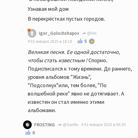
одинаковые...почти одинаковые!
Узнавая мой дом
В перекрёстках пустых городов.
Igor_Golochshapov
@Urii
5
02 января 2025 в 18:18
Великая песня. Ее одной достаточно,
чтобы стать известным !
Спорно.
Подисписался к тому времени. До раннего,
уровня альбомов "Жизнь",
"Подсолнух"или, тем более, "По
волшебной реке" явно не дотягивает. А
известен он стал именно этими
альбомами.
FROSTING
@Garriks
02 января 2025 в 00:29
0