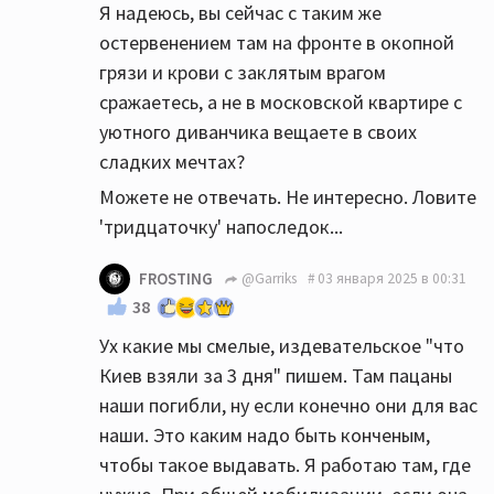
Я надеюсь, вы сейчас с таким же
остервенением там на фронте в окопной
грязи и крови с заклятым врагом
сражаетесь, а не в московской квартире с
уютного диванчика вещаете в своих
сладких мечтах?
Можете не отвечать. Не интересно. Ловите
'тридцаточку' напоследок...
FROSTING
@Garriks
03 января 2025 в 00:31
38
Ух какие мы смелые, издевательское "что
Киев взяли за 3 дня" пишем. Там пацаны
наши погибли, ну если конечно они для вас
наши. Это каким надо быть конченым,
чтобы такое выдавать. Я работаю там, где