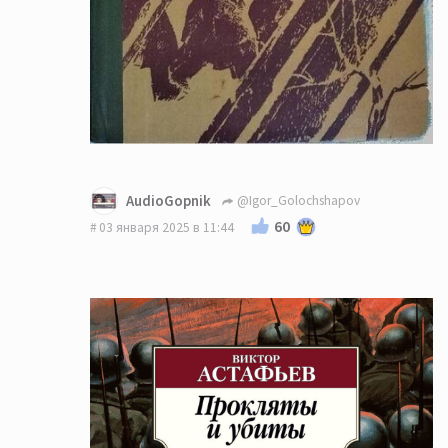
AudioGopnik
@Igor_Golochshapov
60
03 января 2025 в 11:44