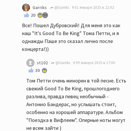
Garriks
@Garriks
01 января 2025 в 22:02
20
Все! Пошел Дубровский! Для меня это как
наш "It's Good To Be King" Тома Петти, и я
однажды Паше это сказал лично после
концерта!))
st102
@Garriks
09 января 2025 в 17:00
30
Том Петти очень минорен в той песне. Есть
свежий Good To Be King, прошлогоднего
разлива, правда певец необычный -
Антонио Бандерас, но услышать стоит,
особенно на хорошей аппаратуре. Альбом
"Поездка в Вифлеем". Оперные ноты могут
не всем зайти )