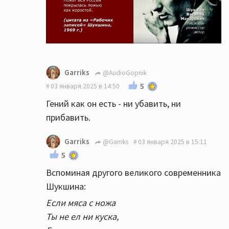
Garriks
@AudioGopnik
5
03 января 2025 в 14:50
Гений как он есть - ни убавить, ни
прибавить.
Garriks
@Garriks
03 января 2025 в 15:11
5
Вспоминая другого великого современника
Шукшина:
Если мяса с ножа
Ты не ел ни куска,