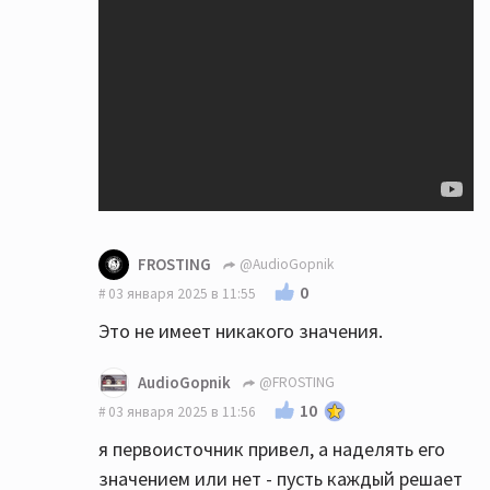
FROSTING
@AudioGopnik
0
03 января 2025 в 11:55
Это не имеет никакого значения.
AudioGopnik
@FROSTING
10
03 января 2025 в 11:56
я первоисточник привел, а наделять его
значением или нет - пусть каждый решает