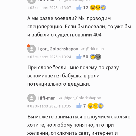
12
03 января 2025 в 13:07
А мы разве воевали? Мы проводим
спецоперацию. Если бы воевали, то уже бы
и забыли о существовании 404.
Igor_Golochshapov
@Hifi-man
50
03 января 2025 в 13:24
При слове "если" мне почему-то сразу
вспоминается бабушка в роли
потенциального дедушки.
Hifi-man
@Igor_Golochshapov
7
03 января 2025 в 13:35
Вы можете заниматься ослоумием сколько
хотите, но любому понятно, что при
желании, отключить свет, интернет и