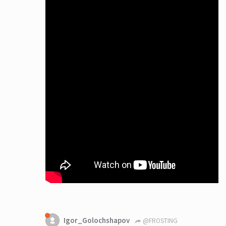
Igor_Golochshapov
@FROSTING