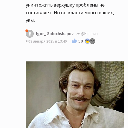
уничтожить верхушку проблемы не
составляет. Но во власти много ваших,
увы.
Igor_Golochshapov
@Hifi-man
50
03 января 2025 в 13:40