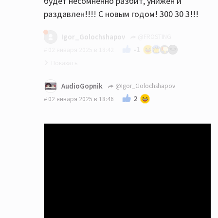
будет несомненно разбит, унижен и
раздавлен!!!! С новым годом! 300 30 3!!!
Igor_Golochshapov
@FROSTING
-1
02 января 2025 в 18:42
AudioGopnik
@Igor_Golochshapov
2
02 января 2025 в 18:46