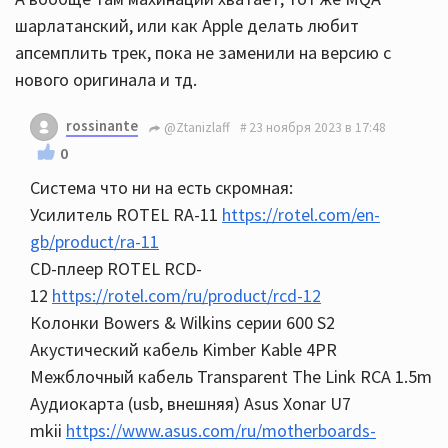
шарлатанский, или как Apple делать любит
апсемплить трек, пока не заменили на версию с
нового оригинала и тд.
rossinante
@Ztanizlaff
23 ноября 2023 в 17:48
0
Система что ни на есть скромная:
Усилитель ROTEL RA-11
https://rotel.com/en-
gb/product/ra-11
CD-плеер ROTEL RCD-
12
https://rotel.com/ru/product/rcd-12
Колонки Bowers & Wilkins серии 600 S2
Акустический кабель Kimber Kable 4PR
Межблочный кабель Transparent The Link RCA 1.5m
Аудиокарта (usb, внешняя) Asus Xonar U7
mkii
https://www.asus.com/ru/motherboards-