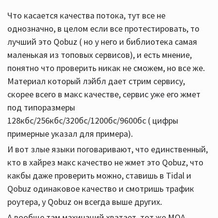
Что касается качества потока, тут все не
однозначно, в целом если все протестировать, то
лучший это Qobuz ( но у него и библиотека самая
маленькая из топовых сервисов), и есть мнение,
понятно что проверить никак не сможем, но все же.
Материал который лэйбл дает стрим сервису,
скорее всего в макс качестве, сервис уже его жмет
под типоразмеры
128кбс/256кбс/320бс/1200бс/9600бс ( цифры
примерные указал для примера).
И вот злые языки поговаривают, что единственный,
кто в хайрез макс качество не жмет это Qobuz, что
какбы даже проверить можно, ставишь в Tidal и
Qobuz одинаковое качество и смотришь трафик
роутера, у Qobuz он всегда выше других.
А вообще там махинаций хватает, тот же MQA