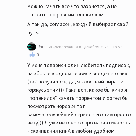
можно качать все что захочется, а не
"тырить" по разным площадкам.
А так да, согласен, каждый выбирает свой
путь.
Ros
@Andrey80
01 декабря 2023 в 18:57
0
У меня товарисч один любитель подписок,
на хбоксе в одном сервисе введён его акк
(так получилось, да, я злостный пират и
горжусь этим))) Таки вот, какое бы кино я
"поленился" качать торрентом и хотел бы
посмотреть через энтот
замечательнейший сервис - его там просто
нету))) Я уже не говорю про вариативность
- скачивания кинА в любом удобном