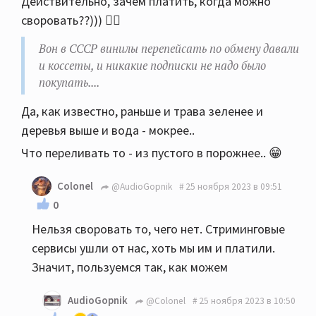
Действительно, зачем платить, когда можно
коссеты, и никакие подписки не надо было
своровать??))) 🤷‍♂️
покупать.... Только ленту покупай.
Вон в СССР винилы перепейсать по обмену давали
и коссеты, и никакие подписки не надо было
покупать....
Да, как известно, раньше и трава зеленее и
деревья выше и вода - мокрее..
Что переливать то - из пустого в порожнее.. 😁
Colonel
@AudioGopnik
25 ноября 2023 в 09:51
0
Нельзя своровать то, чего нет. Стриминговые
сервисы ушли от нас, хоть мы им и платили.
Значит, пользуемся так, как можем
AudioGopnik
@Colonel
25 ноября 2023 в 10:50