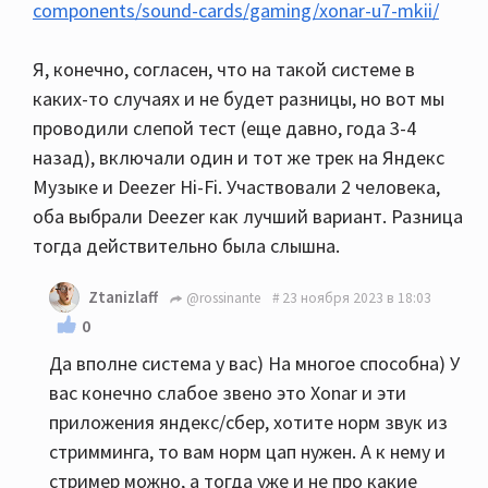
components/sound-cards/gaming/xonar-u7-mkii/
Я, конечно, согласен, что на такой системе в
каких-то случаях и не будет разницы, но вот мы
проводили слепой тест (еще давно, года 3-4
назад), включали один и тот же трек на Яндекс
Музыке и Deezer Hi-Fi. Участвовали 2 человека,
оба выбрали Deezer как лучший вариант. Разница
тогда действительно была слышна.
Ztanizlaff
@rossinante
23 ноября 2023 в 18:03
0
Да вполне система у вас) На многое способна) У
вас конечно слабое звено это Xonar и эти
приложения яндекс/сбер, хотите норм звук из
стримминга, то вам норм цап нужен. А к нему и
стример можно, а тогда уже и не про какие