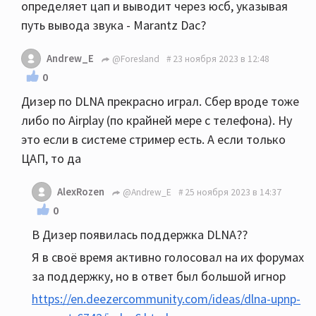
определяет цап и выводит через юсб, указывая
путь вывода звука - Marantz Dac?
Andrew_E
@Foresland
23 ноября 2023 в 12:48
0
Дизер по DLNA прекрасно играл. Сбер вроде тоже
либо по Airplay (по крайней мере с телефона). Ну
это если в системе стример есть. А если только
ЦАП, то да
AlexRozen
@Andrew_E
25 ноября 2023 в 14:37
0
В Дизер появилась поддержка DLNA??
Я в своё время активно голосовал на их форумах
за поддержку, но в ответ был большой игнор
https://en.deezercommunity.com/ideas/dlna-upnp-