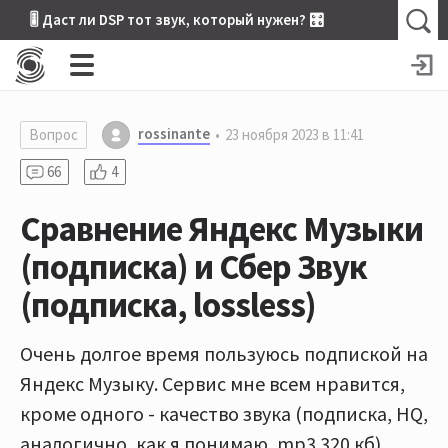
🎚 Даст ли DSP тот звук, который нужен? 🎛
rossinante
Вопрос
23 ноября 2023 в 11:41
66
4
Сравнение Яндекс Музыки
(подписка) и Сбер Звук
(подписка, lossless)
Очень долгое время пользуюсь подпиской на
Яндекс Музыку. Сервис мне всем нравится,
кроме одного - качество звука (подписка, HQ,
аналогично, как я понимаю, mp3 320 кб).