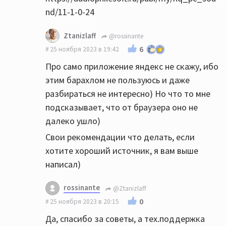
нравится больше.
nd/11-1-0-24
Ну еще бы, цап и звук Xonar это печаль,
Ztanizlaff
@rossinante
только тинейджерам в игрушки играть
6
25 ноября 2023 в 19:42
подходит)
Про само приложение яндекс не скажу, ибо
этим барахлом не пользуюсь и даже
В общем, вам чтоб что-то понять оценить,
разбираться не интересно) Но что то мне
надо норм цап сначало.
подсказывает, что от браузера оно не
далеко ушло)
Свои рекомендации что делать, если
хотите хороший источник, я вам выше
написал)
rossinante
@Ztanizlaff
0
25 ноября 2023 в 20:15
Да, спасибо за советы, а тех.поддержка