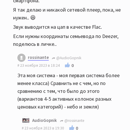
смартфона.
Я так делаю и никакой сетевой плеер, пока, не
нужен.. 😆
Звук выводится на цап в качестве Flac.
Если нужны координаты семьевода по Deezer,
поделюсь в личке..
rossinante
@AudioGopnik
0
23 ноября 2023 в 18:24
Эта моя система - моя первая система более
менее класса) Сравнить не с чем, но по
сравнению с тем, что было до этого
(вариантов 4-5 активных колонок разных
ценовых категорий) - небо и земля)
AudioGopnik
@rossinante
0
23 ноября 2023 в 19:30