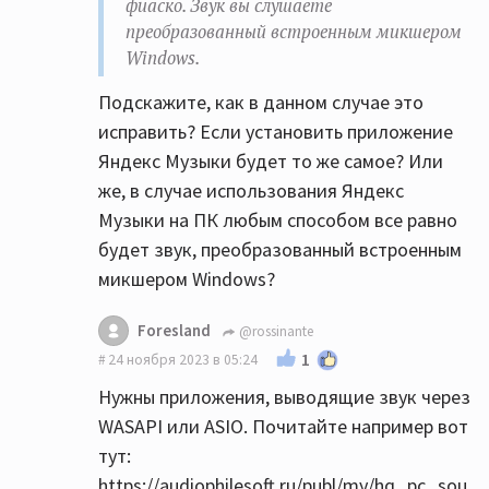
фиаско. Звук вы слушаете
работает ЦАП усилителя?
преобразованный встроенным микшером
Все верно, но он там совсем начальный и
Windows.
простой, выделите бюджет на цап хотяб
350$, это не так много но прирост будет
Подскажите, как в данном случае это
заметный.
исправить? Если установить приложение
Яндекс Музыки будет то же самое? Или
Вон на Озон скидки пока, дешвле чем на Ali
же, в случае использования Яндекс
все.
Музыки на ПК любым способом все равно
SMSL DO400 отличный цап еще и усилок для
будет звук, преобразованный встроенным
наушников норм.
микшером Windows?
https://ozon.ru/t/nBdEBGN
SMSL SU-9 ultra вышел новый, очень хороший
Foresland
@rossinante
цап, а теперь еще и на AKM наконец-то.
1
24 ноября 2023 в 05:24
https://ozon.ru/t/nBdEYRe
Нужны приложения, выводящие звук через
WASAPI или ASIO. Почитайте например вот
В случае, когда от карточки идет
тут:
оптический кабель до усилка, звук мне
https://audiophilesoft.ru/publ/my/hq_pc_sou