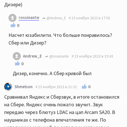
Дизере)
rossinante
@Andrew_E
23 ноября 2023 в 17:55
0
Насчет юзабилити. Что больше понравилось?
Сбер или Дизер?
Andrew_E
@rossinante
23 ноября 2023 в 19:43
0
Дизер, конечно. А Сбер кривой был
0
Shmelson
23 ноября 2023 в 21:32
Сравнивал Яндекс и Сберзвук, в итоге остановился
на Сбере. Яндекс очень пожато звучит. Звук
передаю через блютуз LDAC на цап Arcam SA20. В
наушниках с телефона впечатления те же. По