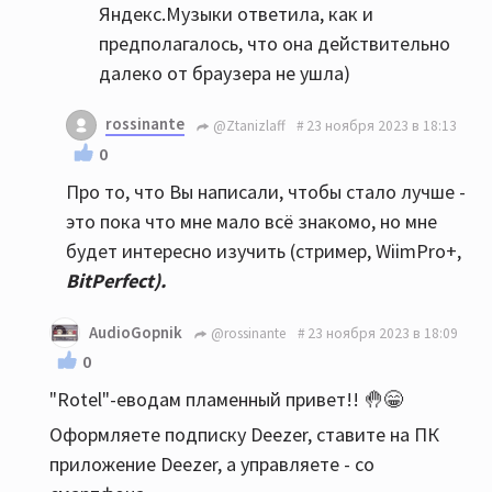
Яндекс.Музыки ответила, как и
предполагалось, что она действительно
далеко от браузера не ушла)
rossinante
@Ztanizlaff
23 ноября 2023 в 18:13
0
Про то, что Вы написали, чтобы стало лучше -
это пока что мне мало всё знакомо, но мне
будет интересно изучить (стример, WiimPro+,
BitPerfect).
AudioGopnik
@rossinante
23 ноября 2023 в 18:09
0
"Rotel"-еводам пламенный привет!! 🤚😁
Оформляете подписку Deezer, cтавите на ПК
приложение Deezer, а управляете - со