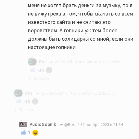
меня не хотят брать деньги за музыку, то я
не вижу греха в том, чтобы скачать со всем
известного сайта и не считаю это
воровством. А гопники уж тем более
должны быть солидарны со мной, если они
настоящие гопники
Ros
@Colonel
30 ноября 2023 в 20:00
-10
"А гопники-то не настоящие!"
Ros
@AudioGopnik
30 ноября 2023 в 19:59
-10
Действительно, зачем платить, когда можно
AudioGopnik
@Ros
30 ноября 2023 в 21:34
своровать??)))
1