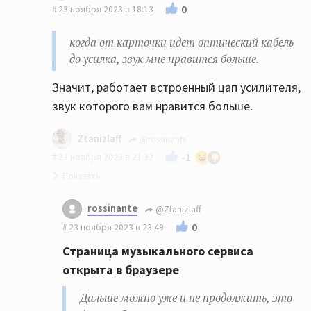
0
23 ноября 2023 в 18:13
когда от карточки идет оптический кабель
до усилка, звук мне нравится больше.
Значит, работает встроенный цап усилителя,
звук которого вам нравится больше.
Ztanizlaff
@rossinante
-1
23 ноября 2023 в 21:32
Страница музыкального сервиса открыта
rossinante
@Ztanizlaff
в браузере
0
23 ноября 2023 в 23:49
Дальше можно уже и не продолжать, это
Страница музыкального сервиса
фиаско. Звук вы слушаете преобразованный
открыта в браузере
встроенным микшером Windows.
Дальше можно уже и не продолжать, это
наче говоря, если так верно сказать,