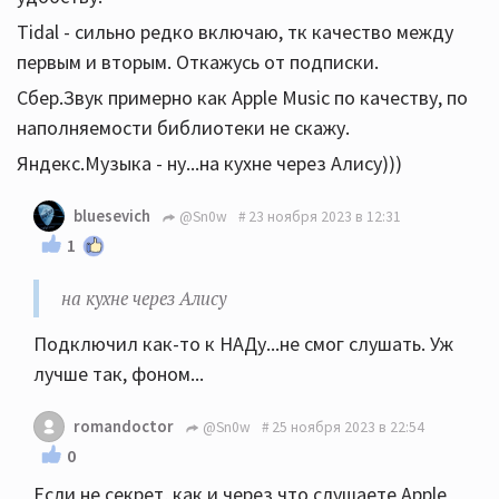
Tidal - сильно редко включаю, тк качество между
первым и вторым. Откажусь от подписки.
Сбер.Звук примерно как Apple Music по качеству, по
наполняемости библиотеки не скажу.
Яндекс.Музыка - ну...на кухне через Алису)))
bluesevich
@Sn0w
23 ноября 2023 в 12:31
1
на кухне через Алису
Подключил как-то к НАДу...не смог слушать. Уж
лучше так, фоном...
romandoctor
@Sn0w
25 ноября 2023 в 22:54
0
Если не секрет, как и через что слушаете Apple