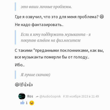
Если нравится дяде-буржую платить денежку за
это ваши личные проблемы.
его услуги по предоставлению музыки, это ваши
Где я озвучил, что это для меня проблема? 😆
личные проблемы.
Не надо фантазировать..
Если я хочу поддержать музыканта - я покупаю
альбом на физ.носителе. ТОЛЬКО наличие
Если я хочу поддержать музыканта - я
физической копии является подтверждением
покупаю альбом на физ.носителе
того, что вы купили альбом (не читаем
С такими "преданными поклонниками, как вы,
маленькие буковки на обратной стороне
все музыканты померли бы от голоду..
обложки про копирование только) а уж башлять
денюжки буржуям, за пользование их сервисом,
Ибо..
я не стану. Пусть без меня обогощаются. Я
Я лучше скачаю)
лучше скачаю)
😆🤣👍👍
Ros
@AudioGopnik
30 ноября 2023 в 21:49
1