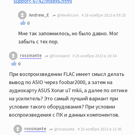
support-6742/index6.html
Andrew_E
@AlexRozen
26 ноября 2023 в 09:28
0
Мне так запомнилось, но было давно. Мог
забыть с тех пор.
rossinante
@Foresland
25 ноября 2023 в 20:34
0
При воспроизведении FLAC имеет смысл делать
вывод по ASIO через foobar2000, а затем на
аудиокарту ASUS Xonar u7 mkii, а далее по оптике
на усилитель? Это самый лучший вариант при
условии такого оборудования? При условии
воспроизведения с ПК и данных компонентов.
rossinante
@rossinante
25 ноября 2023 в 21:45