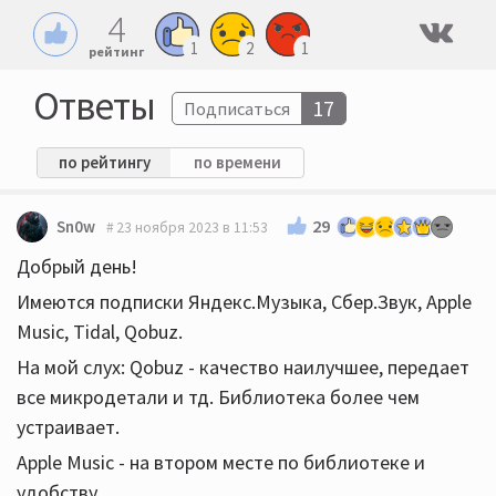
4
1
2
1
рейтинг
Ответы
17
Подписаться
по рейтингу
по времени
29
Sn0w
23 ноября 2023 в 11:53
Добрый день!
Имеются подписки Яндекс.Музыка, Сбер.Звук, Apple
Music, Tidal, Qobuz.
На мой слух: Qobuz - качество наилучшее, передает
все микродетали и тд. Библиотека более чем
устраивает.
Apple Music - на втором месте по библиотеке и
удобству.