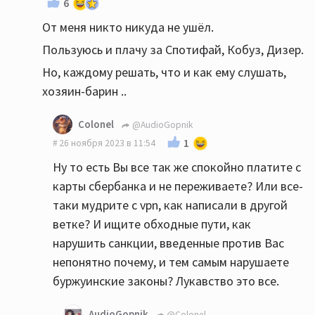
6
От меня никто никуда не ушёл.
Пользуюсь и плачу за Спотифай, Кобуз, Дизер.
Но, каждому решать, что и как ему слушать,
хозяин-барин ..
Colonel
@AudioGopnik
1
26 ноября 2023 в 11:54
Ну то есть Вы все так же спокойно платите с
карты сбербанка и не переживаете? Или все-
таки мудрите с vpn, как написали в другой
ветке? И ищите обходные пути, как
нарушить санкции, введенные против Вас
непонятно почему, и тем самым нарушаете
буржуинские законы? Лукавство это все.
AudioGopnik
@Colonel