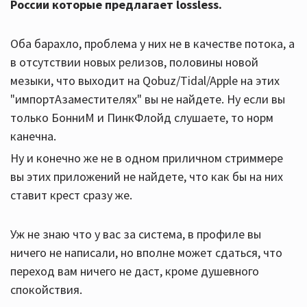
России которые предлагает lossless.
Оба барахло, проблема у них не в качестве потока, а
в отсутствии новых релизов, половины новой
мeзыки, что выходит на Qobuz/Tidal/Apple на этих
"импортАзаместителях" вы не найдете. Ну если вы
только БонниМ и ПинкФлойд слушаете, то норм
канечна.
Ну и конечно же не в одном приличном стриммере
вы этих приложений не найдете, что как бы на них
ставит крест сразу же.
Уж не знаю что у вас за система, в профиле вы
ничего не написали, но вполне может сдаться, что
переход вам ничего не даст, кроме душевного
спокойствия.