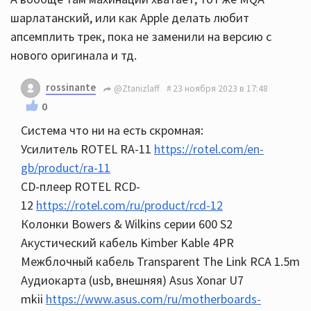
шарлатанский, или как Apple делать любит
апсемплить трек, пока не заменили на версию с
нового оригинала и тд.
rossinante
@Ztanizlaff
23 ноября 2023 в 17:48
0
Система что ни на есть скромная:
Усилитель ROTEL RA-11
https://rotel.com/en-
gb/product/ra-11
CD-плеер ROTEL RCD-
12
https://rotel.com/ru/product/rcd-12
Колонки Bowers & Wilkins серии 600 S2
Акустический кабель Kimber Kable 4PR
Межблочный кабель Transparent The Link RCA 1.5m
Аудиокарта (usb, внешняя) Asus Xonar U7
mkii
https://www.asus.com/ru/motherboards-