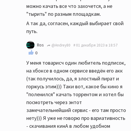
можно качать все что захочется, а не
"тырить" по разным площадкам.
А так да, согласен, каждый выбирает свой
путь.
Ros
@Andrey80
01 декабря 2023 в 18:57
0
У меня товарисч один любитель подписок,
на хбоксе в одном сервисе введён его акк
(так получилось, да, я злостный пират и
горжусь этим))) Таки вот, какое бы кино я
"поленился" качать торрентом и хотел бы
посмотреть через энтот
замечательнейший сервис - его там просто
нету))) Я уже не говорю про вариативность
- скачивания кинА в любом удобном