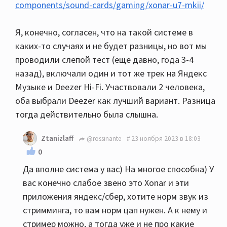
components/sound-cards/gaming/xonar-u7-mkii/
Я, конечно, согласен, что на такой системе в
каких-то случаях и не будет разницы, но вот мы
проводили слепой тест (еще давно, года 3-4
назад), включали один и тот же трек на Яндекс
Музыке и Deezer Hi-Fi. Участвовали 2 человека,
оба выбрали Deezer как лучший вариант. Разница
тогда действительно была слышна.
Ztanizlaff
@rossinante
23 ноября 2023 в 18:03
0
Да вполне система у вас) На многое способна) У
вас конечно слабое звено это Xonar и эти
приложения яндекс/сбер, хотите норм звук из
стримминга, то вам норм цап нужен. А к нему и
стример можно, а тогда уже и не про какие