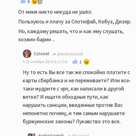
6
От меня никто никуда не ушёл.
Пользуюсь и плачу за Спотифай, Кобуз, Дизер.
Но, каждому решать, что и как ему слушать,
хозяин-барин ..
Colonel
@AudioGopnik
1
26 ноября 2023 в 11:54
Ну то есть Вы все так же спокойно платите с
карты сбербанка и не переживаете? Или все-
таки мудрите с vpn, как написали в другой
ветке? И ищите обходные пути, как
нарушить санкции, введенные против Вас
непонятно почему, и тем самым нарушаете
буржуинские законы? Лукавство это все.
AudioGopnik
@Colonel