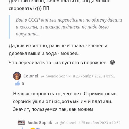
Действительно, зачем платить, когда можно
коссеты, и никакие подписки не надо было
своровать??))) 🤷‍♂️
покупать.... Только ленту покупай.
Вон в СССР винилы перепейсать по обмену давали
и коссеты, и никакие подписки не надо было
покупать....
Да, как известно, раньше и трава зеленее и
деревья выше и вода - мокрее..
Что переливать то - из пустого в порожнее.. 😁
Colonel
@AudioGopnik
25 ноября 2023 в 09:51
0
Нельзя своровать то, чего нет. Стриминговые
сервисы ушли от нас, хоть мы им и платили.
Значит, пользуемся так, как можем
AudioGopnik
@Colonel
25 ноября 2023 в 10:50