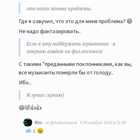
Если нравится дяде-буржую платить денежку за
это ваши личные проблемы.
его услуги по предоставлению музыки, это ваши
Где я озвучил, что это для меня проблема? 😆
личные проблемы.
Не надо фантазировать..
Если я хочу поддержать музыканта - я покупаю
альбом на физ.носителе. ТОЛЬКО наличие
Если я хочу поддержать музыканта - я
физической копии является подтверждением
покупаю альбом на физ.носителе
того, что вы купили альбом (не читаем
С такими "преданными поклонниками, как вы,
маленькие буковки на обратной стороне
все музыканты померли бы от голоду..
обложки про копирование только) а уж башлять
денюжки буржуям, за пользование их сервисом,
Ибо..
я не стану. Пусть без меня обогощаются. Я
Я лучше скачаю)
лучше скачаю)
😆🤣👍👍
Ros
@AudioGopnik
30 ноября 2023 в 21:49
1