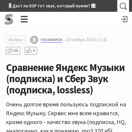
🎚 Даст ли DSP тот звук, который нужен? 🎛
rossinante
Вопрос
23 ноября 2023 в 11:41
66
4
Сравнение Яндекс Музыки
(подписка) и Сбер Звук
(подписка, lossless)
Очень долгое время пользуюсь подпиской на
Яндекс Музыку. Сервис мне всем нравится,
кроме одного - качество звука (подписка, HQ,
аналогично, как я понимаю, mp3 320 кб).