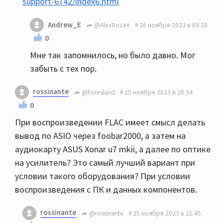
support-6742/index6.html
Andrew_E
@AlexRozen
26 ноября 2023 в 09:28
0
Мне так запомнилось, но было давно. Мог
забыть с тех пор.
rossinante
@Foresland
25 ноября 2023 в 20:34
0
При воспроизведении FLAC имеет смысл делать
вывод по ASIO через foobar2000, а затем на
аудиокарту ASUS Xonar u7 mkii, а далее по оптике
на усилитель? Это самый лучший вариант при
условии такого оборудования? При условии
воспроизведения с ПК и данных компонентов.
rossinante
@rossinante
25 ноября 2023 в 21:45