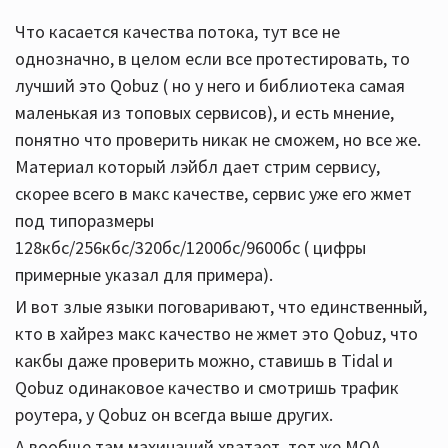
Что касается качества потока, тут все не
однозначно, в целом если все протестировать, то
лучший это Qobuz ( но у него и библиотека самая
маленькая из топовых сервисов), и есть мнение,
понятно что проверить никак не сможем, но все же.
Материал который лэйбл дает стрим сервису,
скорее всего в макс качестве, сервис уже его жмет
под типоразмеры
128кбс/256кбс/320бс/1200бс/9600бс ( цифры
примерные указал для примера).
И вот злые языки поговаривают, что единственный,
кто в хайрез макс качество не жмет это Qobuz, что
какбы даже проверить можно, ставишь в Tidal и
Qobuz одинаковое качество и смотришь трафик
роутера, у Qobuz он всегда выше других.
А вообще там махинаций хватает, тот же MQA