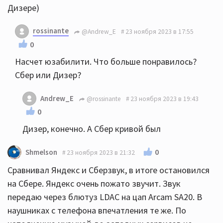
Дизере)
rossinante
@Andrew_E
23 ноября 2023 в 17:55
0
Насчет юзабилити. Что больше понравилось?
Сбер или Дизер?
Andrew_E
@rossinante
23 ноября 2023 в 19:43
0
Дизер, конечно. А Сбер кривой был
0
Shmelson
23 ноября 2023 в 21:32
Сравнивал Яндекс и Сберзвук, в итоге остановился
на Сбере. Яндекс очень пожато звучит. Звук
передаю через блютуз LDAC на цап Arcam SA20. В
наушниках с телефона впечатления те же. По