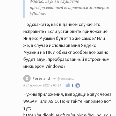
фиаско. Звук вы слушаете
работает ЦАП усилителя?
преобразованный встроенным микшером
Все верно, но он там совсем начальный и
Windows.
простой, выделите бюджет на цап хотяб
350$, это не так много но прирост будет
Подскажите, как в данном случае это
заметный.
исправить? Если установить приложение
Яндекс Музыки будет то же самое? Или
Вон на Озон скидки пока, дешвле чем на Ali
же, в случае использования Яндекс
все.
Музыки на ПК любым способом все равно
SMSL DO400 отличный цап еще и усилок для
будет звук, преобразованный встроенным
наушников норм.
микшером Windows?
https://ozon.ru/t/nBdEBGN
SMSL SU-9 ultra вышел новый, очень хороший
Foresland
@rossinante
цап, а теперь еще и на AKM наконец-то.
1
24 ноября 2023 в 05:24
https://ozon.ru/t/nBdEYRe
Нужны приложения, выводящие звук через
WASAPI или ASIO. Почитайте например вот
В случае, когда от карточки идет
тут:
оптический кабель до усилка, звук мне
https://audiophilesoft.ru/publ/my/hq_pc_sou