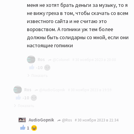
меня не хотят брать деньги за музыку, то я
не вижу греха в том, чтобы скачать со всем
известного сайта и не считаю это
воровством. А гопники уж тем более
должны быть солидарны со мной, если они
настоящие гопники
Ros
@Colonel
30 ноября 2023 в 20:00
-10
"А гопники-то не настоящие!"
Ros
@AudioGopnik
30 ноября 2023 в 19:59
-10
Действительно, зачем платить, когда можно
AudioGopnik
@Ros
30 ноября 2023 в 21:34
своровать??)))
1