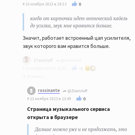
0
23 ноября 2023 в 18:13
когда от карточки идет оптический кабель
до усилка, звук мне нравится больше.
Значит, работает встроенный цап усилителя,
звук которого вам нравится больше.
Ztanizlaff
@rossinante
-1
23 ноября 2023 в 21:32
Страница музыкального сервиса открыта
rossinante
@Ztanizlaff
в браузере
0
23 ноября 2023 в 23:49
Дальше можно уже и не продолжать, это
Страница музыкального сервиса
фиаско. Звук вы слушаете преобразованный
открыта в браузере
встроенным микшером Windows.
Дальше можно уже и не продолжать, это
наче говоря, если так верно сказать,