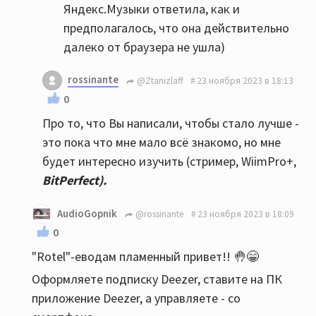
Яндекс.Музыки ответила, как и
предполагалось, что она действительно
далеко от браузера не ушла)
rossinante
@Ztanizlaff
23 ноября 2023 в 18:13
0
Про то, что Вы написали, чтобы стало лучше -
это пока что мне мало всё знакомо, но мне
будет интересно изучить (стример, WiimPro+,
BitPerfect).
AudioGopnik
@rossinante
23 ноября 2023 в 18:09
0
"Rotel"-еводам пламенный привет!! 🤚😁
Оформляете подписку Deezer, cтавите на ПК
приложение Deezer, а управляете - со