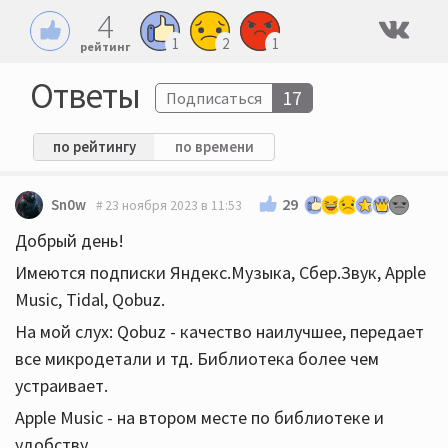
4
1
2
1
рейтинг
Ответы
17
Подписаться
по рейтингу
по времени
29
Sn0w
23 ноября 2023 в 11:53
Добрый день!
Имеются подписки Яндекс.Музыка, Сбер.Звук, Apple
Music, Tidal, Qobuz.
На мой слух: Qobuz - качество наилучшее, передает
все микродетали и тд. Библиотека более чем
устраивает.
Apple Music - на втором месте по библиотеке и
удобству.