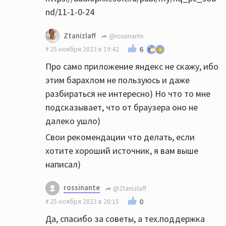
нравится больше.
nd/11-1-0-24
Ну еще бы, цап и звук Xonar это печаль,
Ztanizlaff
@rossinante
только тинейджерам в игрушки играть
6
25 ноября 2023 в 19:42
подходит)
Про само приложение яндекс не скажу, ибо
этим барахлом не пользуюсь и даже
В общем, вам чтоб что-то понять оценить,
разбираться не интересно) Но что то мне
надо норм цап сначало.
подсказывает, что от браузера оно не
далеко ушло)
Свои рекомендации что делать, если
хотите хороший источник, я вам выше
написал)
rossinante
@Ztanizlaff
0
25 ноября 2023 в 20:15
Да, спасибо за советы, а тех.поддержка