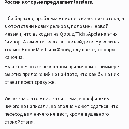
России которые предлагает lossless.
Оба барахло, проблема у них не в качестве потока, а
в отсутствии новых релизов, половины новой
мeзыки, что выходит на Qobuz/Tidal/Apple на этих
"импортАзаместителях" вы не найдете. Ну если вы
только БонниМ и ПинкФлойд слушаете, то норм
канечна.
Ну и конечно же не в одном приличном стриммере
вы этих приложений не найдете, что как бы на них
ставит крест сразу же.
Уж не знаю что у вас за система, в профиле вы
ничего не написали, но вполне может сдаться, что
переход вам ничего не даст, кроме душевного
спокойствия.