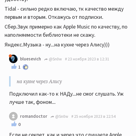
Tidal - сильно редко включаю, тк качество между
первым и вторым. Откажусь от подписки.
Сбер.Звук примерно как Apple Music по качеству, по
наполняемости библиотеки не скажу.
Яндекс.Музыка - ну...на кухне через Алису)))
bluesevich
@Sn0w
23 ноября 2023 в 12:31
1
на кухне через Алису
Подключил как-то к НАДу...не смог слушать. Уж
лучше так, фоном...
romandoctor
@Sn0w
25 ноября 2023 в 22:54
0
Если не секрет, как и через что слушаете Apple