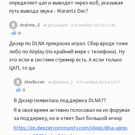
определяет цап и выводит через юсб, указывая
путь вывода звука - Marantz Dac?
Andrew_E
@Foresland
23 ноября 2023 в 12:48
0
Дизер по DLNA прекрасно играл. Сбер вроде тоже
либо по Airplay (по крайней мере с телефона). Ну
это если в системе стример есть. А если только
ЦАП, то да
AlexRozen
@Andrew_E
25 ноября 2023 в 14:37
0
В Дизер появилась поддержка DLNA??
Я в своё время активно голосовал на их форумах
за поддержку, но в ответ был большой игнор
https://en.deezercommunity.com/ideas/dlna-upnp-