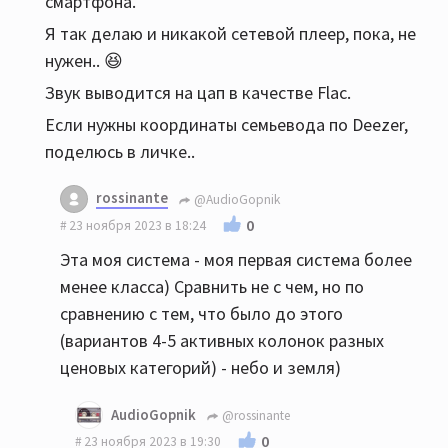
смартфона.
Я так делаю и никакой сетевой плеер, пока, не
нужен.. 😆
Звук выводится на цап в качестве Flac.
Если нужны координаты семьевода по Deezer,
поделюсь в личке..
rossinante
@AudioGopnik
0
23 ноября 2023 в 18:24
Эта моя система - моя первая система более
менее класса) Сравнить не с чем, но по
сравнению с тем, что было до этого
(вариантов 4-5 активных колонок разных
ценовых категорий) - небо и земля)
AudioGopnik
@rossinante
0
23 ноября 2023 в 19:30