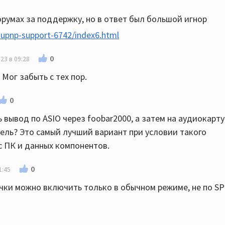
орумах за поддержку, но в ответ был большой игнор
-upnp-support-6742/index6.html
0
23 в 09:28
Мог забыть с тех пор.
0
вывод по ASIO через foobar2000, а затем на аудиокарту
итель? Это самый лучший вариант при условии такого
 ПК и данных компонентов.
0
1:45
очки можно включить только в обычном режиме, не по SP