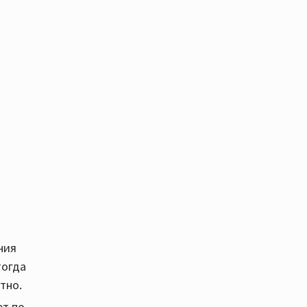
ния
тогда
тно.
ет по