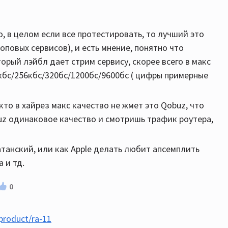
о, в целом если все протестировать, то лучший это
топовых сервисов), и есть мнение, понятно что
орый лэйбл дает стрим сервису, скорее всего в макс
кбс/256кбс/320бс/1200бс/9600бс ( цифры примерные
то в хайрез макс качество не жмет это Qobuz, что
buz одинаковое качество и смотришь трафик роутера,
танский, или как Apple делать любит апсемплить
 и тд.
0
/product/ra-11