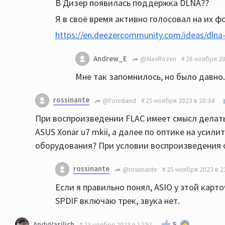
В Дизер появилась поддержка DLNA??
Я в своё время активно голосовал на их ф
https://en.deezercommunity.com/ideas/dlna
Andrew_E
@AlexRozen
26 ноября 20
Мне так запомнилось, но было давно. 
rossinante
@Foresland
25 ноября 2023 в 20:34
При воспроизведении FLAC имеет смысл делать 
ASUS Xonar u7 mkii, а далее по оптике на усил
оборудования? При условии воспроизведения с
rossinante
@rossinante
25 ноября 2023 в 2
Если я правильно понял, ASIO у этой карт
SPDIF включаю трек, звука нет.
5
AndyVasilich
23 ноября 2023 в 12:51