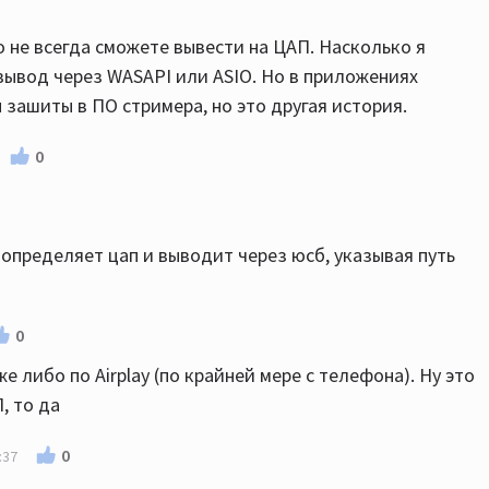
но не всегда сможете вывести на ЦАП. Насколько я
вывод через WASAPI или ASIO. Но в приложениях
ы зашиты в ПО стримера, но это другая история.
0
о определяет цап и выводит через юсб, указывая путь
0
 либо по Airplay (по крайней мере с телефона). Ну это
, то да
0
:37