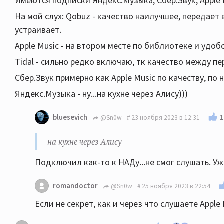
Имеются подписки Яндекс.Музыка, Сбер.Звук, Apple Mu
На мой слух: Qobuz - качество наилучшее, передает
устраивает.
Apple Music - на втором месте по библиотеке и удобс
Tidal - сильно редко включаю, тк качество между п
Сбер.Звук примерно как Apple Music по качеству, по
Яндекс.Музыка - ну...на кухне через Алису)))
1
bluesevich
@Sn0w
23 ноября 2023 в 12:31
на кухне через Алису
Подключил как-то к НАДу...не смог слушать. Уж 
romandoctor
@Sn0w
25 ноября 2023 в 22:54
Если не секрет, как и через что слушаете Apple 