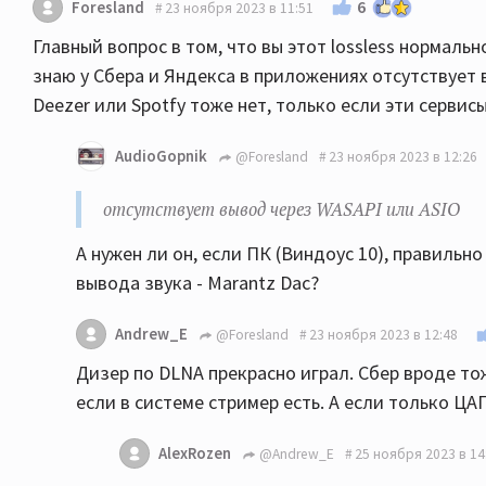
6
Foresland
23 ноября 2023 в 11:51
Главный вопрос в том, что вы этот lossless нормаль
знаю у Сбера и Яндекса в приложениях отсутствует 
Deezer или Spotfy тоже нет, только если эти сервис
AudioGopnik
@Foresland
23 ноября 2023 в 12:26
отсутствует вывод через WASAPI или ASIO
А нужен ли он, если ПК (Виндоус 10), правильн
вывода звука - Marantz Dac?
Andrew_E
@Foresland
23 ноября 2023 в 12:48
Дизер по DLNA прекрасно играл. Сбер вроде тоже
если в системе стример есть. А если только ЦАП
AlexRozen
@Andrew_E
25 ноября 2023 в 14