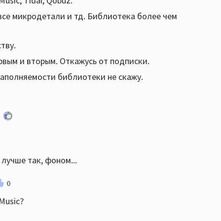
sic, Tidal, Qobuz.
 все микродетали и тд. Библиотека более чем
тву.
ервым и вторым. Откажусь от подписки.
 наполняемости библиотеки не скажу.
лучше так, фоном...
0
Music?