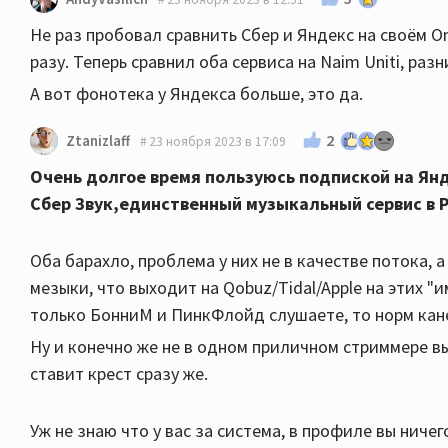
Не раз пробовал сравнить Сбер и Яндекс на своём O
разу. Теперь сравнил оба сервиса на Naim Uniti, раз
А вот фонотека у Яндекса больше, это да.
2
Ztanizlaff
23 ноября 2023 в 17:09
Очень долгое время пользуюсь подпиской на Ян
Сбер Звук,единственный музыкальный сервис в Р
Оба барахло, проблема у них не в качестве потока, 
мeзыки, что выходит на Qobuz/Tidal/Apple на этих "
только БонниМ и ПинкФлойд слушаете, то норм кан
Ну и конечно же не в одном приличном стриммере вы
ставит крест сразу же.
Уж не знаю что у вас за система, в профиле вы ничег