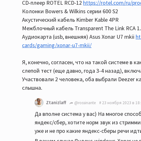
CD-плеер ROTEL RCD-12
https://rotel.com/ru/pr
Колонки Bowers & Wilkins серии 600 S2
Акустический кабель Kimber Kable 4PR
Межблочный кабель Transparent The Link RCA 1
Аудиокарта (usb, внешняя) Asus Xonar U7 mkii
h
cards/gaming/xonar-u7-mkii/
Я, конечно, согласен, что на такой системе в к
слепой тест (еще давно, года 3-4 назад), включ
Участвовали 2 человека, оба выбрали Deezer к
слышна.
Ztanizlaff
@rossinante
23 ноября 2023 в 18
Да вполне система у вас) На многое спосо
яндекс/сбер, хотите норм звук из стриммин
уже и не про какие яндекс-сберы речи идт
В вашем случае Яндекс-windows-Xonar не 