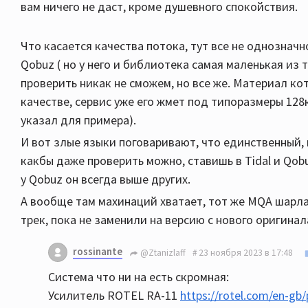
вам ничего не даст, кроме душевного спокойствия.
Что касается качества потока, тут все не однозначн
Qobuz ( но у него и библиотека самая маленькая из 
проверить никак не сможем, но все же. Материал кот
качестве, сервис уже его жмет под типоразмеры 128
указал для примера).
И вот злые языки поговаривают, что единственный, к
какбы даже проверить можно, ставишь в Tidal и Qo
у Qobuz он всегда выше других.
А вообще там махинаций хватает, тот же MQA шарла
трек, пока не заменили на версию с нового оригинала
rossinante
@Ztanizlaff
23 ноября 2023 в 17:48
Система что ни на есть скромная:
Усилитель ROTEL RA-11
https://rotel.com/en-gb