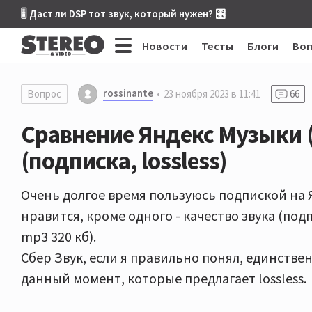
🎚 Даст ли DSP тот звук, который нужен? 🎛
Новости
Тесты
Блоги
Во
rossinante
Вопрос
23 ноября 2023 в 11:41
66
Сравнение Яндекс Музыки (
(подписка, lossless)
Очень долгое время пользуюсь подпиской на 
нравится, кроме одного - качество звука (под
mp3 320 кб).
Сбер Звук, если я правильно понял, единстве
данный момент, которые предлагает lossless.