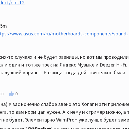
oduct/rcd-12
.5m
ttps://www.asus.com/ru/motherboards-components/sound-
аких-то случаях и не будет разницы, но вот мы проводили
али один и тот же трек на Яндекс Музыке и Deezer Hi-Fi.
ак лучший вариант. Разница тогда действительно была
0
:03
бна) У вас конечно слабое звено это Xonar и эти приложе
га, то вам норм цап нужен. А к нему и стример можно, а 
и не будет. Элементарно WiimPro+ уже лучше будет заме
получается "
BitPerfect
" то есть уже на этом этапе все ид