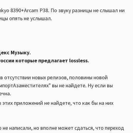
nkyo 8390+Arcam P38. По звуку разницы не слышал ни
ницы опять не услышал.
декс Музыку.
оссии которые предлагает lossless.
а в отсутствии новых релизов, половины новой
импортАзаместителях" вы не найдете. Ну если вы
ечна.
 этих приложений не найдете, что как бы на них
о не написали, но вполне может сдаться, что переход