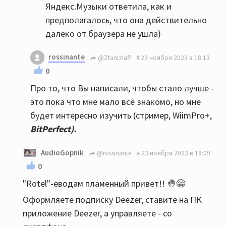
Яндекс.Музыки ответила, как и
предполагалось, что она действительно
далеко от браузера не ушла)
rossinante
@Ztanizlaff
23 ноября 2023 в 18:13
0
Про то, что Вы написали, чтобы стало лучше -
это пока что мне мало всё знакомо, но мне
будет интересно изучить (стример, WiimPro+,
BitPerfect).
AudioGopnik
@rossinante
23 ноября 2023 в 18:09
0
"Rotel"-еводам пламенный привет!! 🤚😁
Оформляете подписку Deezer, cтавите на ПК
приложение Deezer, а управляете - со