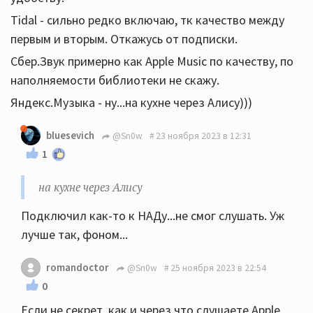
Tidal - сильно редко включаю, тк качество между
первым и вторым. Откажусь от подписки.
Сбер.Звук примерно как Apple Music по качеству, по
наполняемости библиотеки не скажу.
Яндекс.Музыка - ну...на кухне через Алису)))
bluesevich
@Sn0w
23 ноября 2023 в 12:31
1
на кухне через Алису
Подключил как-то к НАДу...не смог слушать. Уж
лучше так, фоном...
romandoctor
@Sn0w
25 ноября 2023 в 22:54
0
Если не секрет, как и через что слушаете Apple