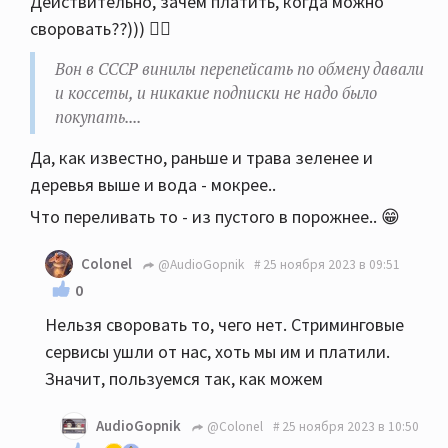
Действительно, зачем платить, когда можно
коссеты, и никакие подписки не надо было
своровать??))) 🤷‍♂️
покупать.... Только ленту покупай.
Вон в СССР винилы перепейсать по обмену давали
и коссеты, и никакие подписки не надо было
покупать....
Да, как известно, раньше и трава зеленее и
деревья выше и вода - мокрее..
Что переливать то - из пустого в порожнее.. 😁
Colonel
@AudioGopnik
25 ноября 2023 в 09:51
0
Нельзя своровать то, чего нет. Стриминговые
сервисы ушли от нас, хоть мы им и платили.
Значит, пользуемся так, как можем
AudioGopnik
@Colonel
25 ноября 2023 в 10:50