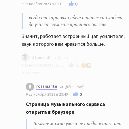
0
23 ноября 2023 в 18:13
когда от карточки идет оптический кабель
до усилка, звук мне нравится больше.
Значит, работает встроенный цап усилителя,
звук которого вам нравится больше.
Ztanizlaff
@rossinante
-1
23 ноября 2023 в 21:32
Страница музыкального сервиса открыта
rossinante
@Ztanizlaff
в браузере
0
23 ноября 2023 в 23:49
Дальше можно уже и не продолжать, это
Страница музыкального сервиса
фиаско. Звук вы слушаете преобразованный
открыта в браузере
встроенным микшером Windows.
Дальше можно уже и не продолжать, это
наче говоря, если так верно сказать,