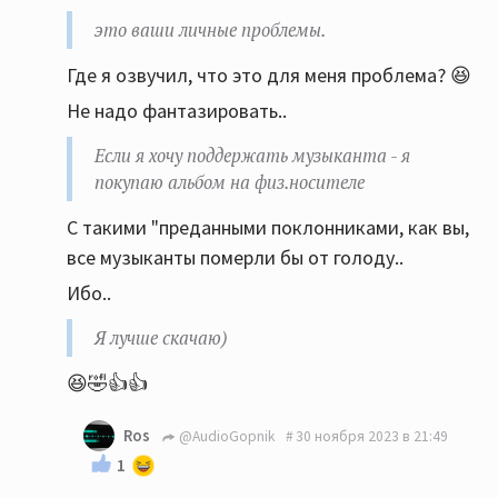
Если нравится дяде-буржую платить денежку за
это ваши личные проблемы.
его услуги по предоставлению музыки, это ваши
Где я озвучил, что это для меня проблема? 😆
личные проблемы.
Не надо фантазировать..
Если я хочу поддержать музыканта - я покупаю
альбом на физ.носителе. ТОЛЬКО наличие
Если я хочу поддержать музыканта - я
физической копии является подтверждением
покупаю альбом на физ.носителе
того, что вы купили альбом (не читаем
С такими "преданными поклонниками, как вы,
маленькие буковки на обратной стороне
все музыканты померли бы от голоду..
обложки про копирование только) а уж башлять
денюжки буржуям, за пользование их сервисом,
Ибо..
я не стану. Пусть без меня обогощаются. Я
Я лучше скачаю)
лучше скачаю)
😆🤣👍👍
Ros
@AudioGopnik
30 ноября 2023 в 21:49
1