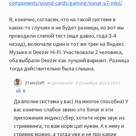
components/sound-cards/gaming/xonar-u7-mkii/
Я, конечно, согласен, что на такой системе в
каких-то случаях и не будет разницы, но вот мы
проводили слепой тест (еще давно, года 3-4
назад), включали один и тот же трек на Яндекс
Музыке и Deezer Hi-Fi. Участвовали 2 человека,
оба выбрали Deezer как лучший вариант. Разница
тогда действительно была слышна.
Ztanizlaff
@rossinante
23 ноября 2023 в 18:03
0
Да вполне система у вас) На многое способна) У
вас конечно слабое звено это Xonar и эти
приложения яндекс/сбер, хотите норм звук из
стримминга, то вам норм цап нужен. А к нему и
стример можно, а тогда уже и не про какие