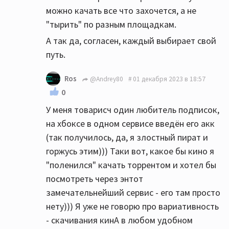
можно качать все что захочется, а не
"тырить" по разным площадкам.
А так да, согласен, каждый выбирает свой
путь.
Ros
@Andrey80
01 декабря 2023 в 18:57
0
У меня товарисч один любитель подписок,
на хбоксе в одном сервисе введён его акк
(так получилось, да, я злостный пират и
горжусь этим))) Таки вот, какое бы кино я
"поленился" качать торрентом и хотел бы
посмотреть через энтот
замечательнейший сервис - его там просто
нету))) Я уже не говорю про вариативность
- скачивания кинА в любом удобном