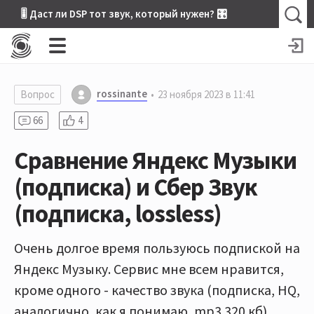
🎚 Даст ли DSP тот звук, который нужен? 🎛
rossinante
Вопрос
23 ноября 2023 в 11:41
66
4
Сравнение Яндекс Музыки
(подписка) и Сбер Звук
(подписка, lossless)
Очень долгое время пользуюсь подпиской на
Яндекс Музыку. Сервис мне всем нравится,
кроме одного - качество звука (подписка, HQ,
аналогично, как я понимаю, mp3 320 кб).