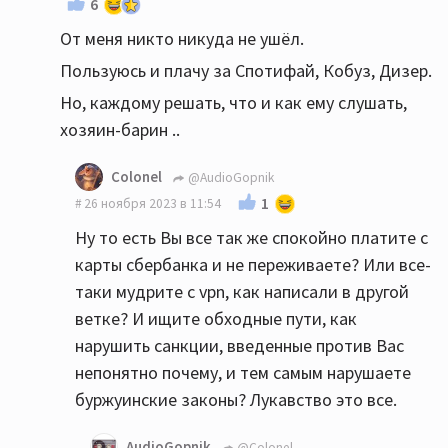
6
От меня никто никуда не ушёл.
Пользуюсь и плачу за Спотифай, Кобуз, Дизер.
Но, каждому решать, что и как ему слушать,
хозяин-барин ..
Colonel
@AudioGopnik
1
26 ноября 2023 в 11:54
Ну то есть Вы все так же спокойно платите с
карты сбербанка и не переживаете? Или все-
таки мудрите с vpn, как написали в другой
ветке? И ищите обходные пути, как
нарушить санкции, введенные против Вас
непонятно почему, и тем самым нарушаете
буржуинские законы? Лукавство это все.
AudioGopnik
@Colonel