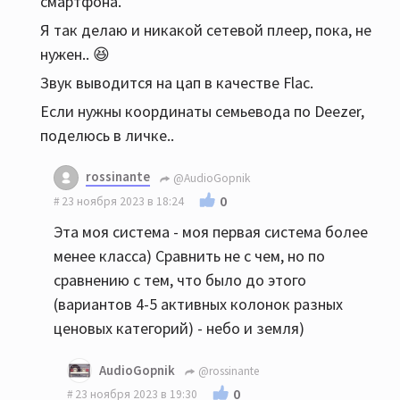
смартфона.
Я так делаю и никакой сетевой плеер, пока, не
нужен.. 😆
Звук выводится на цап в качестве Flac.
Если нужны координаты семьевода по Deezer,
поделюсь в личке..
rossinante
@AudioGopnik
0
23 ноября 2023 в 18:24
Эта моя система - моя первая система более
менее класса) Сравнить не с чем, но по
сравнению с тем, что было до этого
(вариантов 4-5 активных колонок разных
ценовых категорий) - небо и земля)
AudioGopnik
@rossinante
0
23 ноября 2023 в 19:30