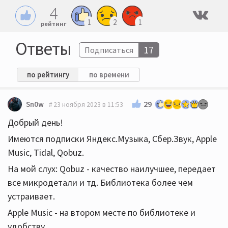
4
1
2
1
рейтинг
Ответы
17
Подписаться
по рейтингу
по времени
29
Sn0w
23 ноября 2023 в 11:53
Добрый день!
Имеются подписки Яндекс.Музыка, Сбер.Звук, Apple
Music, Tidal, Qobuz.
На мой слух: Qobuz - качество наилучшее, передает
все микродетали и тд. Библиотека более чем
устраивает.
Apple Music - на втором месте по библиотеке и
удобству.