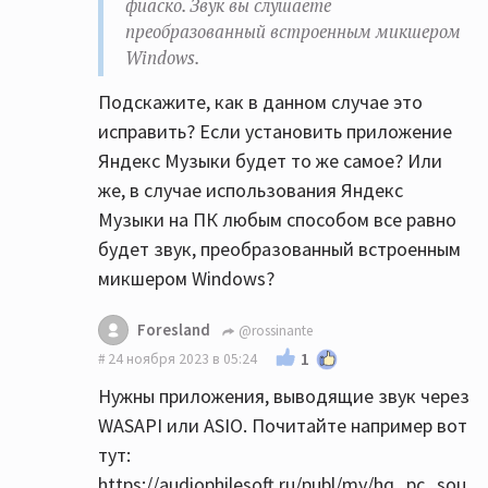
фиаско. Звук вы слушаете
работает ЦАП усилителя?
преобразованный встроенным микшером
Все верно, но он там совсем начальный и
Windows.
простой, выделите бюджет на цап хотяб
350$, это не так много но прирост будет
Подскажите, как в данном случае это
заметный.
исправить? Если установить приложение
Яндекс Музыки будет то же самое? Или
Вон на Озон скидки пока, дешвле чем на Ali
же, в случае использования Яндекс
все.
Музыки на ПК любым способом все равно
SMSL DO400 отличный цап еще и усилок для
будет звук, преобразованный встроенным
наушников норм.
микшером Windows?
https://ozon.ru/t/nBdEBGN
SMSL SU-9 ultra вышел новый, очень хороший
Foresland
@rossinante
цап, а теперь еще и на AKM наконец-то.
1
24 ноября 2023 в 05:24
https://ozon.ru/t/nBdEYRe
Нужны приложения, выводящие звук через
WASAPI или ASIO. Почитайте например вот
В случае, когда от карточки идет
тут:
оптический кабель до усилка, звук мне
https://audiophilesoft.ru/publ/my/hq_pc_sou