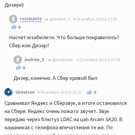
Дизере)
rossinante
@Andrew_E
23 ноября 2023 в 17:55
0
Насчет юзабилити. Что больше понравилось?
Сбер или Дизер?
Andrew_E
@rossinante
23 ноября 2023 в 19:43
0
Дизер, конечно. А Сбер кривой был
0
Shmelson
23 ноября 2023 в 21:32
Сравнивал Яндекс и Сберзвук, в итоге остановился
на Сбере. Яндекс очень пожато звучит. Звук
передаю через блютуз LDAC на цап Arcam SA20. В
наушниках с телефона впечатления те же. По