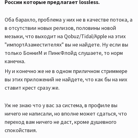
России которые предлагает lossless.
Оба барахло, проблема у них не в качестве потока, а
в отсутствии новых релизов, половины новой
мeзыки, что выходит на Qobuz/Tidal/Apple на этих
"импортАзаместителях" вы не найдете. Ну если вы
только БонниМ и ПинкФлойд слушаете, то норм
канечна.
Ну и конечно же не в одном приличном стриммере
вы этих приложений не найдете, что как бы на них
ставит крест сразу же.
Уж не знаю что у вас за система, в профиле вы
ничего не написали, но вполне может сдаться, что
переход вам ничего не даст, кроме душевного
спокойствия.