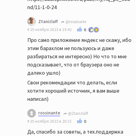
нравится больше.
nd/11-1-0-24
Ну еще бы, цап и звук Xonar это печаль,
Ztanizlaff
@rossinante
только тинейджерам в игрушки играть
6
25 ноября 2023 в 19:42
подходит)
Про само приложение яндекс не скажу, ибо
этим барахлом не пользуюсь и даже
В общем, вам чтоб что-то понять оценить,
разбираться не интересно) Но что то мне
надо норм цап сначало.
подсказывает, что от браузера оно не
далеко ушло)
Свои рекомендации что делать, если
хотите хороший источник, я вам выше
написал)
rossinante
@Ztanizlaff
0
25 ноября 2023 в 20:15
Да, спасибо за советы, а тех.поддержка