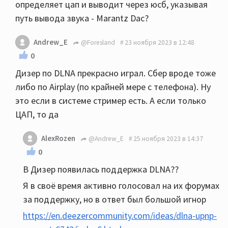
определяет цап и выводит через юсб, указывая
путь вывода звука - Marantz Dac?
Andrew_E
@Foresland
23 ноября 2023 в 12:48
0
Дизер по DLNA прекрасно играл. Сбер вроде тоже
либо по Airplay (по крайней мере с телефона). Ну
это если в системе стример есть. А если только
ЦАП, то да
AlexRozen
@Andrew_E
25 ноября 2023 в 14:37
0
В Дизер появилась поддержка DLNA??
Я в своё время активно голосовал на их форумах
за поддержку, но в ответ был большой игнор
https://en.deezercommunity.com/ideas/dlna-upnp-