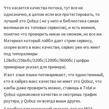
Что касается качества потока, тут все не
однозначно, в целом если все протестировать, то
лучший это Qobuz ( но у него и библиотека самая
маленькая из топовых сервисов), и есть мнение,
понятно что проверить никак не сможем, но все же.
Материал который лэйбл дает стрим сервису,
скорее всего в макс качестве, сервис уже его жмет
под типоразмеры
128кбс/256кбс/320бс/1200бс/9600бс ( цифры
примерные указал для примера).
И вот злые языки поговаривают, что единственный,
кто в хайрез макс качество не жмет это Qobuz, что
какбы даже проверить можно, ставишь в Tidal и
Qobuz одинаковое качество и смотришь трафик
роутера, у Qobuz он всегда выше других.
А вообще там махинаций хватает, тот же MQA