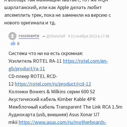
шарлатанский, или как Apple делать любит
апсемплить трек, пока не заменили на версию с
нового оригинала и тд.
rossinante
@Ztanizlaff
23 ноября 2023 в 17:48
0
Система что ни на есть скромная:
Усилитель ROTEL RA-11
https://rotel.com/en-
gb/product/ra-11
CD-плеер ROTEL RCD-
12
https://rotel.com/ru/product/rcd-12
Колонки Bowers & Wilkins серии 600 S2
Акустический кабель Kimber Kable 4PR
Межблочный кабель Transparent The Link RCA 1.5m
Аудиокарта (usb, внешняя) Asus Xonar U7
mkii
https://www.asus.com/ru/motherboards-