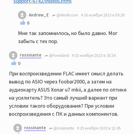
support-6742/index6.html
Andrew_E
@AlexRozen
26 ноября 2023 в 09:28
0
Мне так запомнилось, но было давно. Мог
забыть с тех пор.
rossinante
@Foresland
25 ноября 2023 в 20:34
0
При воспроизведении FLAC имеет смысл делать
вывод по ASIO через foobar2000, а затем на
аудиокарту ASUS Xonar u7 mkii, а далее по оптике
на усилитель? Это самый лучший вариант при
условии такого оборудования? При условии
воспроизведения с ПК и данных компонентов.
rossinante
@rossinante
25 ноября 2023 в 21:45