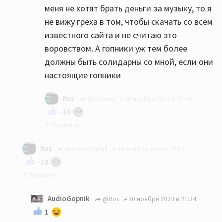
меня не хотят брать деньги за музыку, то я
не вижу греха в том, чтобы скачать со всем
известного сайта и не считаю это
воровством. А гопники уж тем более
должны быть солидарны со мной, если они
настоящие гопники
Ros
@Colonel
30 ноября 2023 в 20:00
-10
"А гопники-то не настоящие!"
Ros
@AudioGopnik
30 ноября 2023 в 19:59
-10
Действительно, зачем платить, когда можно
AudioGopnik
@Ros
30 ноября 2023 в 21:34
своровать??)))
1