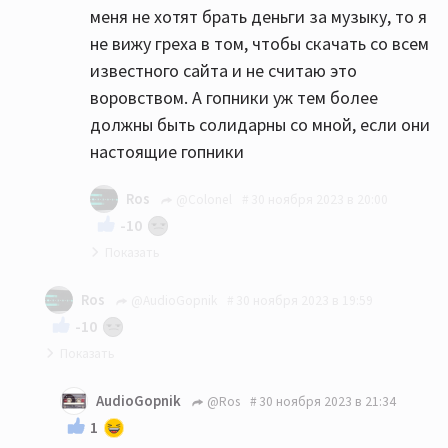
меня не хотят брать деньги за музыку, то я
не вижу греха в том, чтобы скачать со всем
известного сайта и не считаю это
воровством. А гопники уж тем более
должны быть солидарны со мной, если они
настоящие гопники
Ros
@Colonel
30 ноября 2023 в 20:00
-10
"А гопники-то не настоящие!"
Ros
@AudioGopnik
30 ноября 2023 в 19:59
-10
Действительно, зачем платить, когда можно
AudioGopnik
@Ros
30 ноября 2023 в 21:34
своровать??)))
1