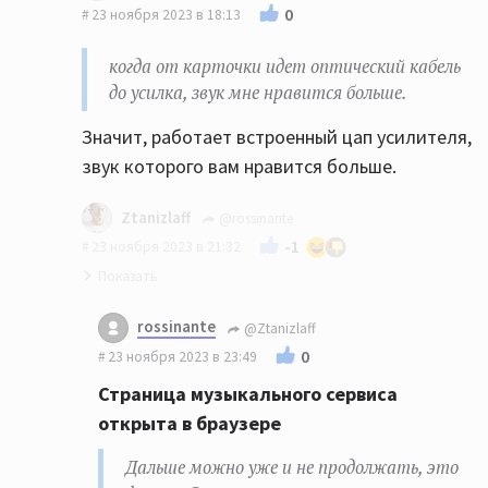
0
23 ноября 2023 в 18:13
когда от карточки идет оптический кабель
до усилка, звук мне нравится больше.
Значит, работает встроенный цап усилителя,
звук которого вам нравится больше.
Ztanizlaff
@rossinante
-1
23 ноября 2023 в 21:32
Страница музыкального сервиса открыта
rossinante
@Ztanizlaff
в браузере
0
23 ноября 2023 в 23:49
Дальше можно уже и не продолжать, это
Страница музыкального сервиса
фиаско. Звук вы слушаете преобразованный
открыта в браузере
встроенным микшером Windows.
Дальше можно уже и не продолжать, это
наче говоря, если так верно сказать,