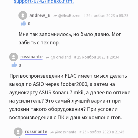
support-6742/index6.html
Andrew_E
@AlexRozen
26 ноября 2023 в 09:28
0
Мне так запомнилось, но было давно. Мог
забыть с тех пор.
rossinante
@Foresland
25 ноября 2023 в 20:34
0
При воспроизведении FLAC имеет смысл делать
вывод по ASIO через foobar2000, а затем на
аудиокарту ASUS Xonar u7 mkii, а далее по оптике
на усилитель? Это самый лучший вариант при
условии такого оборудования? При условии
воспроизведения с ПК и данных компонентов.
rossinante
@rossinante
25 ноября 2023 в 21:45