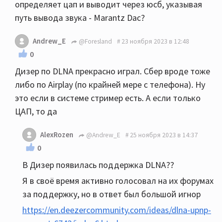
определяет цап и выводит через юсб, указывая
путь вывода звука - Marantz Dac?
Andrew_E
@Foresland
23 ноября 2023 в 12:48
0
Дизер по DLNA прекрасно играл. Сбер вроде тоже
либо по Airplay (по крайней мере с телефона). Ну
это если в системе стример есть. А если только
ЦАП, то да
AlexRozen
@Andrew_E
25 ноября 2023 в 14:37
0
В Дизер появилась поддержка DLNA??
Я в своё время активно голосовал на их форумах
за поддержку, но в ответ был большой игнор
https://en.deezercommunity.com/ideas/dlna-upnp-