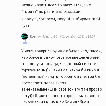
можно качать все что захочется, а не
"тырить" по разным площадкам.
А так да, согласен, каждый выбирает свой
путь.
Ros
@Andrey80
01 декабря 2023 в 18:57
0
У меня товарисч один любитель подписок,
на хбоксе в одном сервисе введён его акк
(так получилось, да, я злостный пират и
горжусь этим))) Таки вот, какое бы кино я
"поленился" качать торрентом и хотел бы
посмотреть через энтот
замечательнейший сервис - его там просто
нету))) Я уже не говорю про вариативность
- скачивания кинА в любом удобном