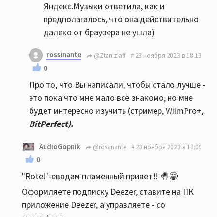
Яндекс.Музыки ответила, как и
предполагалось, что она действительно
далеко от браузера не ушла)
rossinante
@Ztanizlaff
23 ноября 2023 в 18:13
0
Про то, что Вы написали, чтобы стало лучше -
это пока что мне мало всё знакомо, но мне
будет интересно изучить (стример, WiimPro+,
BitPerfect).
AudioGopnik
@rossinante
23 ноября 2023 в 18:09
0
"Rotel"-еводам пламенный привет!! 🤚😁
Оформляете подписку Deezer, cтавите на ПК
приложение Deezer, а управляете - со