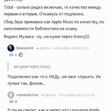
Tidal - сильно редко включаю, тк качество между
первым и вторым. Откажусь от подписки.
Сбер.Звук примерно как Apple Music по качеству, по
наполняемости библиотеки не скажу.
Яндекс.Музыка - ну...на кухне через Алису)))
bluesevich
@Sn0w
23 ноября 2023 в 12:31
1
на кухне через Алису
Подключил как-то к НАДу...не смог слушать. Уж
лучше так, фоном...
romandoctor
@Sn0w
25 ноября 2023 в 22:54
0
Если не секрет, как и через что слушаете Apple