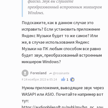
фиаско. Звук вы слушаете
работает ЦАП усилителя?
преобразованный встроенным микшером
Все верно, но он там совсем начальный и
Windows.
простой, выделите бюджет на цап хотяб
350$, это не так много но прирост будет
Подскажите, как в данном случае это
заметный.
исправить? Если установить приложение
Яндекс Музыки будет то же самое? Или
Вон на Озон скидки пока, дешвле чем на Ali
же, в случае использования Яндекс
все.
Музыки на ПК любым способом все равно
SMSL DO400 отличный цап еще и усилок для
будет звук, преобразованный встроенным
наушников норм.
микшером Windows?
https://ozon.ru/t/nBdEBGN
SMSL SU-9 ultra вышел новый, очень хороший
Foresland
@rossinante
цап, а теперь еще и на AKM наконец-то.
1
24 ноября 2023 в 05:24
https://ozon.ru/t/nBdEYRe
Нужны приложения, выводящие звук через
WASAPI или ASIO. Почитайте например вот
В случае, когда от карточки идет
тут:
оптический кабель до усилка, звук мне
https://audiophilesoft.ru/publ/my/hq_pc_sou