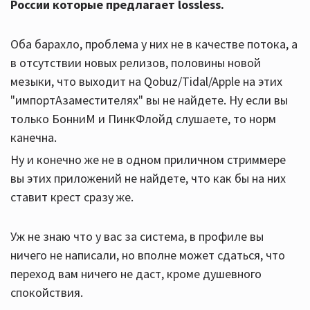
России которые предлагает lossless.
Оба барахло, проблема у них не в качестве потока, а
в отсутствии новых релизов, половины новой
мeзыки, что выходит на Qobuz/Tidal/Apple на этих
"импортАзаместителях" вы не найдете. Ну если вы
только БонниМ и ПинкФлойд слушаете, то норм
канечна.
Ну и конечно же не в одном приличном стриммере
вы этих приложений не найдете, что как бы на них
ставит крест сразу же.
Уж не знаю что у вас за система, в профиле вы
ничего не написали, но вполне может сдаться, что
переход вам ничего не даст, кроме душевного
спокойствия.