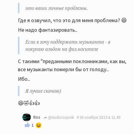
Если нравится дяде-буржую платить денежку за
это ваши личные проблемы.
его услуги по предоставлению музыки, это ваши
Где я озвучил, что это для меня проблема? 😆
личные проблемы.
Не надо фантазировать..
Если я хочу поддержать музыканта - я покупаю
альбом на физ.носителе. ТОЛЬКО наличие
Если я хочу поддержать музыканта - я
физической копии является подтверждением
покупаю альбом на физ.носителе
того, что вы купили альбом (не читаем
С такими "преданными поклонниками, как вы,
маленькие буковки на обратной стороне
все музыканты померли бы от голоду..
обложки про копирование только) а уж башлять
денюжки буржуям, за пользование их сервисом,
Ибо..
я не стану. Пусть без меня обогощаются. Я
Я лучше скачаю)
лучше скачаю)
😆🤣👍👍
Ros
@AudioGopnik
30 ноября 2023 в 21:49
1