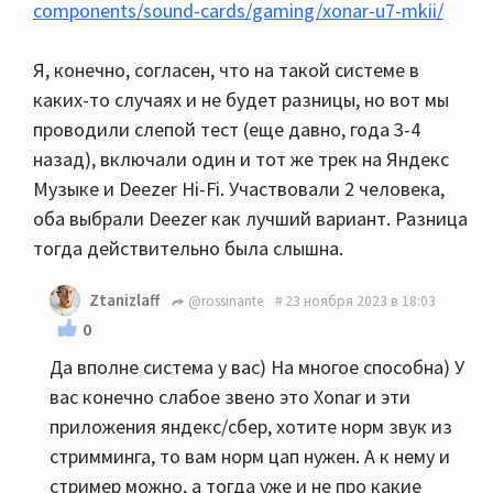
components/sound-cards/gaming/xonar-u7-mkii/
Я, конечно, согласен, что на такой системе в
каких-то случаях и не будет разницы, но вот мы
проводили слепой тест (еще давно, года 3-4
назад), включали один и тот же трек на Яндекс
Музыке и Deezer Hi-Fi. Участвовали 2 человека,
оба выбрали Deezer как лучший вариант. Разница
тогда действительно была слышна.
Ztanizlaff
@rossinante
23 ноября 2023 в 18:03
0
Да вполне система у вас) На многое способна) У
вас конечно слабое звено это Xonar и эти
приложения яндекс/сбер, хотите норм звук из
стримминга, то вам норм цап нужен. А к нему и
стример можно, а тогда уже и не про какие