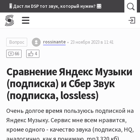
🎚 Даст ли DSP тот звук, который нужен? 🎛
rossinante
Вопрос
23 ноября 2023 в 11:41
66
4
Сравнение Яндекс Музыки
(подписка) и Сбер Звук
(подписка, lossless)
Очень долгое время пользуюсь подпиской на
Яндекс Музыку. Сервис мне всем нравится,
кроме одного - качество звука (подписка, HQ,
аналогично, как я понимаю, mp3 320 кб).