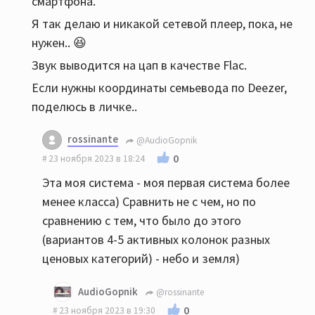
смартфона.
Я так делаю и никакой сетевой плеер, пока, не
нужен.. 😆
Звук выводится на цап в качестве Flac.
Если нужны координаты семьевода по Deezer,
поделюсь в личке..
rossinante
@AudioGopnik
0
23 ноября 2023 в 18:24
Эта моя система - моя первая система более
менее класса) Сравнить не с чем, но по
сравнению с тем, что было до этого
(вариантов 4-5 активных колонок разных
ценовых категорий) - небо и земля)
AudioGopnik
@rossinante
0
23 ноября 2023 в 19:30