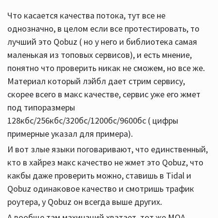
Что касается качества потока, тут все не
однозначно, в целом если все протестировать, то
лучший это Qobuz ( но у него и библиотека самая
маленькая из топовых сервисов), и есть мнение,
понятно что проверить никак не сможем, но все же.
Материал который лэйбл дает стрим сервису,
скорее всего в макс качестве, сервис уже его жмет
под типоразмеры
128кбс/256кбс/320бс/1200бс/9600бс ( цифры
примерные указал для примера).
И вот злые языки поговаривают, что единственный,
кто в хайрез макс качество не жмет это Qobuz, что
какбы даже проверить можно, ставишь в Tidal и
Qobuz одинаковое качество и смотришь трафик
роутера, у Qobuz он всегда выше других.
А вообще там махинаций хватает, тот же MQA