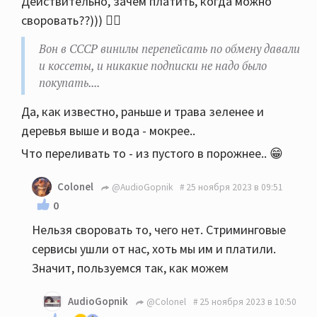
Действительно, зачем платить, когда можно
коссеты, и никакие подписки не надо было
своровать??))) 🤷‍♂️
покупать.... Только ленту покупай.
Вон в СССР винилы перепейсать по обмену давали
и коссеты, и никакие подписки не надо было
покупать....
Да, как известно, раньше и трава зеленее и
деревья выше и вода - мокрее..
Что переливать то - из пустого в порожнее.. 😁
Colonel
@AudioGopnik
25 ноября 2023 в 09:51
0
Нельзя своровать то, чего нет. Стриминговые
сервисы ушли от нас, хоть мы им и платили.
Значит, пользуемся так, как можем
AudioGopnik
@Colonel
25 ноября 2023 в 10:50