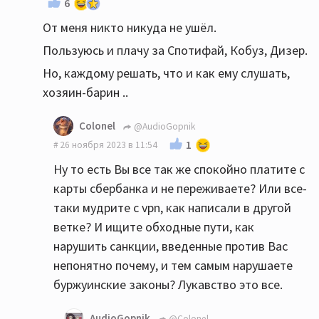
6
От меня никто никуда не ушёл.
Пользуюсь и плачу за Спотифай, Кобуз, Дизер.
Но, каждому решать, что и как ему слушать,
хозяин-барин ..
Colonel
@AudioGopnik
1
26 ноября 2023 в 11:54
Ну то есть Вы все так же спокойно платите с
карты сбербанка и не переживаете? Или все-
таки мудрите с vpn, как написали в другой
ветке? И ищите обходные пути, как
нарушить санкции, введенные против Вас
непонятно почему, и тем самым нарушаете
буржуинские законы? Лукавство это все.
AudioGopnik
@Colonel