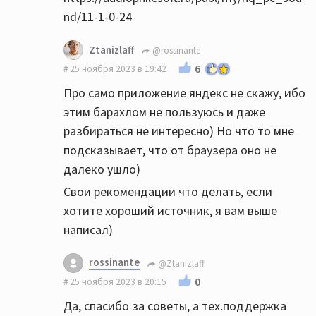
нравится больше.
nd/11-1-0-24
Ну еще бы, цап и звук Xonar это печаль,
Ztanizlaff
@rossinante
только тинейджерам в игрушки играть
6
25 ноября 2023 в 19:42
подходит)
Про само приложение яндекс не скажу, ибо
этим барахлом не пользуюсь и даже
В общем, вам чтоб что-то понять оценить,
разбираться не интересно) Но что то мне
надо норм цап сначало.
подсказывает, что от браузера оно не
далеко ушло)
Свои рекомендации что делать, если
хотите хороший источник, я вам выше
написал)
rossinante
@Ztanizlaff
0
25 ноября 2023 в 20:15
Да, спасибо за советы, а тех.поддержка