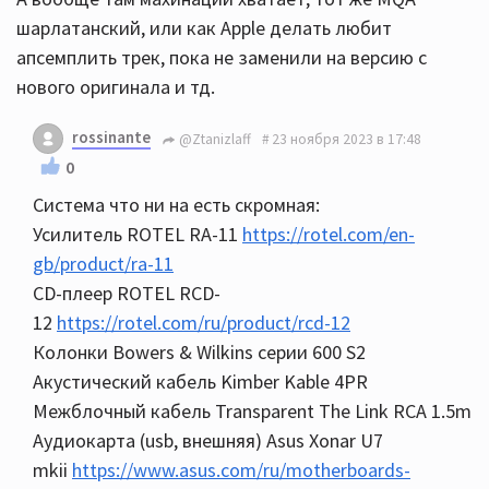
шарлатанский, или как Apple делать любит
апсемплить трек, пока не заменили на версию с
нового оригинала и тд.
rossinante
@Ztanizlaff
23 ноября 2023 в 17:48
0
Система что ни на есть скромная:
Усилитель ROTEL RA-11
https://rotel.com/en-
gb/product/ra-11
CD-плеер ROTEL RCD-
12
https://rotel.com/ru/product/rcd-12
Колонки Bowers & Wilkins серии 600 S2
Акустический кабель Kimber Kable 4PR
Межблочный кабель Transparent The Link RCA 1.5m
Аудиокарта (usb, внешняя) Asus Xonar U7
mkii
https://www.asus.com/ru/motherboards-