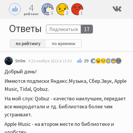
4
1
2
1
рейтинг
Ответы
17
Подписаться
по рейтингу
по времени
29
Sn0w
23 ноября 2023 в 11:53
Добрый день!
Имеются подписки Яндекс.Музыка, Сбер.Звук, Apple
Music, Tidal, Qobuz.
На мой слух: Qobuz - качество наилучшее, передает
все микродетали и тд. Библиотека более чем
устраивает.
Apple Music - на втором месте по библиотеке и
удобству.