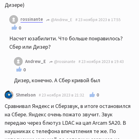
Дизере)
rossinante
@Andrew_E
23 ноября 2023 в 17:55
0
Насчет юзабилити. Что больше понравилось?
Сбер или Дизер?
Andrew_E
@rossinante
23 ноября 2023 в 19:43
0
Дизер, конечно. А Сбер кривой был
0
Shmelson
23 ноября 2023 в 21:32
Сравнивал Яндекс и Сберзвук, в итоге остановился
на Сбере. Яндекс очень пожато звучит. Звук
передаю через блютуз LDAC на цап Arcam SA20. В
наушниках с телефона впечатления те же. По