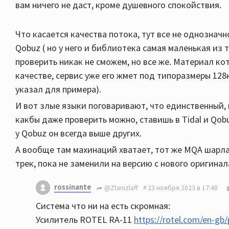
вам ничего не даст, кроме душевного спокойствия.
Что касается качества потока, тут все не однозначн
Qobuz ( но у него и библиотека самая маленькая из 
проверить никак не сможем, но все же. Материал кот
качестве, сервис уже его жмет под типоразмеры 128
указал для примера).
И вот злые языки поговаривают, что единственный, к
какбы даже проверить можно, ставишь в Tidal и Qo
у Qobuz он всегда выше других.
А вообще там махинаций хватает, тот же MQA шарла
трек, пока не заменили на версию с нового оригинала
rossinante
@Ztanizlaff
23 ноября 2023 в 17:48
Система что ни на есть скромная:
Усилитель ROTEL RA-11
https://rotel.com/en-gb