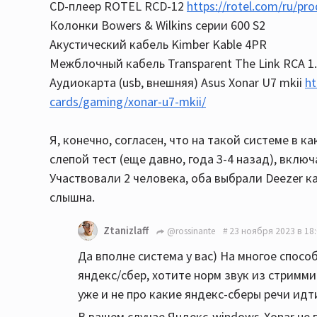
CD-плеер ROTEL RCD-12
https://rotel.com/ru/pr
Колонки Bowers & Wilkins серии 600 S2
Акустический кабель Kimber Kable 4PR
Межблочный кабель Transparent The Link RCA 1
Аудиокарта (usb, внешняя) Asus Xonar U7 mkii
h
cards/gaming/xonar-u7-mkii/
Я, конечно, согласен, что на такой системе в к
слепой тест (еще давно, года 3-4 назад), включ
Участвовали 2 человека, оба выбрали Deezer к
слышна.
Ztanizlaff
@rossinante
23 ноября 2023 в 18
Да вполне система у вас) На многое спосо
яндекс/сбер, хотите норм звук из стриммин
уже и не про какие яндекс-сберы речи идт
В вашем случае Яндекс-windows-Xonar не 