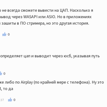
но не всегда сможете вывести на ЦАП. Насколько я
вывод через WASAPI или ASIO. Но в приложениях
ы зашиты в ПО стримера, но это другая история.
0
о определяет цап и выводит через юсб, указывая путь
0
 либо по Airplay (по крайней мере с телефона). Ну это
, то да
0
:37