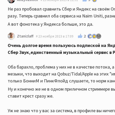
Не раз пробовал сравнить Сбер и Яндекс на своём O
разу. Теперь сравнил оба сервиса на Naim Uniti, раз
А вот фонотека у Яндекса больше, это да.
2
Ztanizlaff
23 ноября 2023 в 17:09
Очень долгое время пользуюсь подпиской на Ян
Сбер Звук,единственный музыкальный сервис в Р
Оба барахло, проблема у них не в качестве потока, 
мeзыки, что выходит на Qobuz/Tidal/Apple на этих "
только БонниМ и ПинкФлойд слушаете, то норм кан
Ну и конечно же не в одном приличном стриммере вы
ставит крест сразу же.
Уж не знаю что у вас за система, в профиле вы ничег