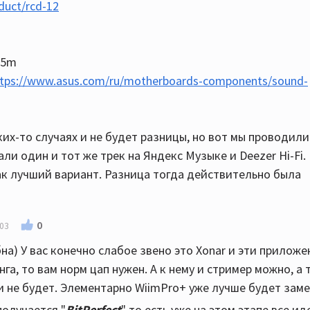
oduct/rcd-12
.5m
ttps://www.asus.com/ru/motherboards-components/sound-
аких-то случаях и не будет разницы, но вот мы проводили
али один и тот же трек на Яндекс Музыке и Deezer Hi-Fi.
ак лучший вариант. Разница тогда действительно была
0
:03
бна) У вас конечно слабое звено это Xonar и эти приложе
га, то вам норм цап нужен. А к нему и стример можно, а 
и не будет. Элементарно WiimPro+ уже лучше будет заме
получается "
BitPerfect
" то есть уже на этом этапе все ид