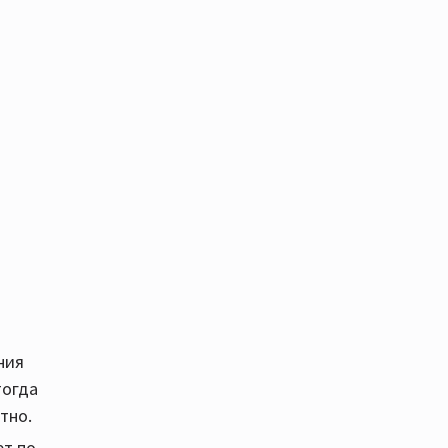
ния
тогда
тно.
ет по