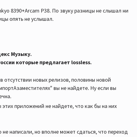
nkyo 8390+Arcam P38. По звуку разницы не слышал ни
ницы опять не услышал.
декс Музыку.
оссии которые предлагает lossless.
а в отсутствии новых релизов, половины новой
импортАзаместителях" вы не найдете. Ну если вы
ечна.
 этих приложений не найдете, что как бы на них
о не написали, но вполне может сдаться, что переход