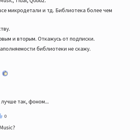
sic, Tidal, Qobuz.
 все микродетали и тд. Библиотека более чем
тву.
ервым и вторым. Откажусь от подписки.
 наполняемости библиотеки не скажу.
лучше так, фоном...
0
Music?