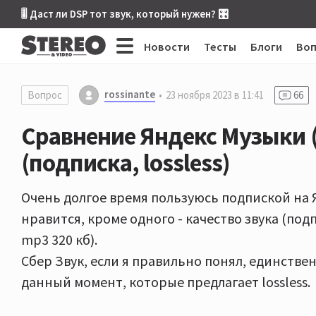
🎚 Даст ли DSP тот звук, который нужен? 🎛
Новости
Тесты
Блоги
Во
rossinante
Вопрос
23 ноября 2023 в 11:41
66
Сравнение Яндекс Музыки (
(подписка, lossless)
Очень долгое время пользуюсь подпиской на 
нравится, кроме одного - качество звука (под
mp3 320 кб).
Сбер Звук, если я правильно понял, единстве
данный момент, которые предлагает lossless.