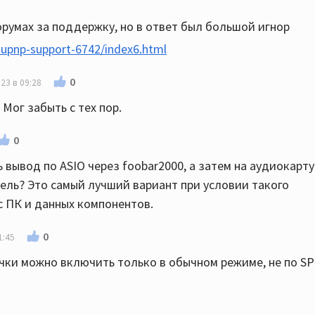
орумах за поддержку, но в ответ был большой игнор
-upnp-support-6742/index6.html
0
23 в 09:28
Мог забыть с тех пор.
0
вывод по ASIO через foobar2000, а затем на аудиокарту
итель? Это самый лучший вариант при условии такого
 ПК и данных компонентов.
0
1:45
очки можно включить только в обычном режиме, не по SP