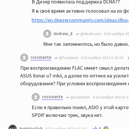
В Дизер появилась поддержка DLNA??
Я в своё время активно голосовал на их ф
https://en.deezercommunity.com/ideas/dlna
Andrew_E
@AlexRozen
26 ноября 20
Мне так запомнилось, но было давно. 
rossinante
@Foresland
25 ноября 2023 в 20:34
При воспроизведении FLAC имеет смысл делать 
ASUS Xonar u7 mkii, а далее по оптике на усил
оборудования? При условии воспроизведения с
rossinante
@rossinante
25 ноября 2023 в 2
Если я правильно понял, ASIO у этой карт
SPDIF включаю трек, звука нет.
5
AndyVasilich
23 ноября 2023 в 12:51