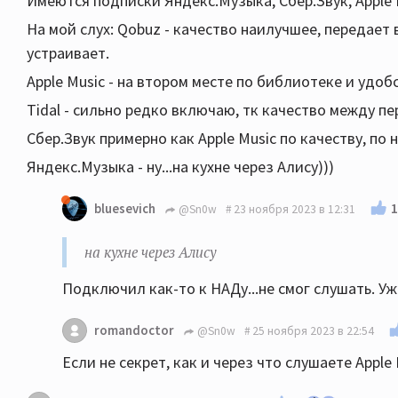
Имеются подписки Яндекс.Музыка, Сбер.Звук, Apple Mu
На мой слух: Qobuz - качество наилучшее, передает
устраивает.
Apple Music - на втором месте по библиотеке и удобс
Tidal - сильно редко включаю, тк качество между п
Сбер.Звук примерно как Apple Music по качеству, по
Яндекс.Музыка - ну...на кухне через Алису)))
1
bluesevich
@Sn0w
23 ноября 2023 в 12:31
на кухне через Алису
Подключил как-то к НАДу...не смог слушать. Уж 
romandoctor
@Sn0w
25 ноября 2023 в 22:54
Если не секрет, как и через что слушаете Apple 