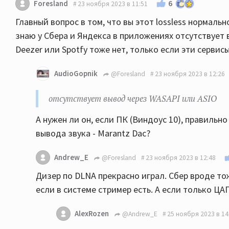
6
Foresland
23 ноября 2023 в 11:51
Главный вопрос в том, что вы этот lossless нормаль
знаю у Сбера и Яндекса в приложениях отсутствует 
Deezer или Spotfy тоже нет, только если эти сервис
AudioGopnik
@Foresland
23 ноября 2023 в 12:26
отсутствует вывод через WASAPI или ASIO
А нужен ли он, если ПК (Виндоус 10), правильн
вывода звука - Marantz Dac?
Andrew_E
@Foresland
23 ноября 2023 в 12:48
Дизер по DLNA прекрасно играл. Сбер вроде тоже
если в системе стример есть. А если только ЦАП
AlexRozen
@Andrew_E
25 ноября 2023 в 14