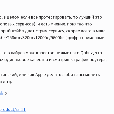
о, в целом если все протестировать, то лучший это
топовых сервисов), и есть мнение, понятно что
орый лэйбл дает стрим сервису, скорее всего в макс
кбс/256кбс/320бс/1200бс/9600бс ( цифры примерные
то в хайрез макс качество не жмет это Qobuz, что
buz одинаковое качество и смотришь трафик роутера,
танский, или как Apple делать любит апсемплить
 и тд.
0
/product/ra-11