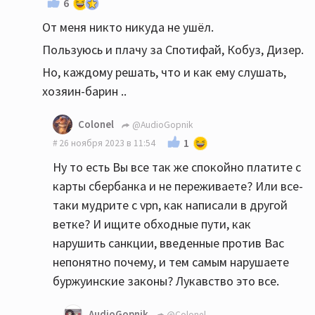
6
От меня никто никуда не ушёл.
Пользуюсь и плачу за Спотифай, Кобуз, Дизер.
Но, каждому решать, что и как ему слушать,
хозяин-барин ..
Colonel
@AudioGopnik
1
26 ноября 2023 в 11:54
Ну то есть Вы все так же спокойно платите с
карты сбербанка и не переживаете? Или все-
таки мудрите с vpn, как написали в другой
ветке? И ищите обходные пути, как
нарушить санкции, введенные против Вас
непонятно почему, и тем самым нарушаете
буржуинские законы? Лукавство это все.
AudioGopnik
@Colonel