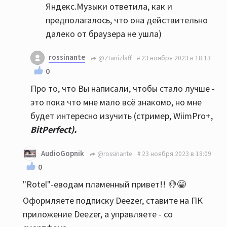
Яндекс.Музыки ответила, как и
предполагалось, что она действительно
далеко от браузера не ушла)
rossinante
@Ztanizlaff
23 ноября 2023 в 18:13
0
Про то, что Вы написали, чтобы стало лучше -
это пока что мне мало всё знакомо, но мне
будет интересно изучить (стример, WiimPro+,
BitPerfect).
AudioGopnik
@rossinante
23 ноября 2023 в 18:09
0
"Rotel"-еводам пламенный привет!! 🤚😁
Оформляете подписку Deezer, cтавите на ПК
приложение Deezer, а управляете - со