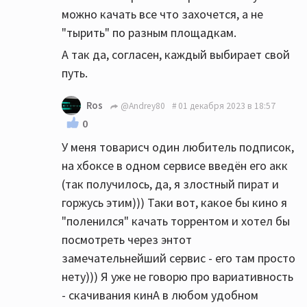
можно качать все что захочется, а не
"тырить" по разным площадкам.
А так да, согласен, каждый выбирает свой
путь.
Ros
@Andrey80
01 декабря 2023 в 18:57
0
У меня товарисч один любитель подписок,
на хбоксе в одном сервисе введён его акк
(так получилось, да, я злостный пират и
горжусь этим))) Таки вот, какое бы кино я
"поленился" качать торрентом и хотел бы
посмотреть через энтот
замечательнейший сервис - его там просто
нету))) Я уже не говорю про вариативность
- скачивания кинА в любом удобном