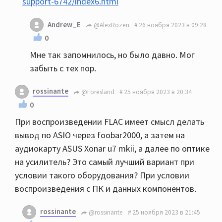
support-6742/index6.html
Andrew_E
@AlexRozen
26 ноября 2023 в 09:28
0
Мне так запомнилось, но было давно. Мог
забыть с тех пор.
rossinante
@Foresland
25 ноября 2023 в 20:34
0
При воспроизведении FLAC имеет смысл делать
вывод по ASIO через foobar2000, а затем на
аудиокарту ASUS Xonar u7 mkii, а далее по оптике
на усилитель? Это самый лучший вариант при
условии такого оборудования? При условии
воспроизведения с ПК и данных компонентов.
rossinante
@rossinante
25 ноября 2023 в 21:45