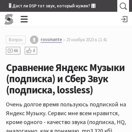
🎚 Даст ли DSP тот звук, который нужен? 🎛
rossinante
Вопрос
23 ноября 2023 в 11:41
66
4
Сравнение Яндекс Музыки
(подписка) и Сбер Звук
(подписка, lossless)
Очень долгое время пользуюсь подпиской на
Яндекс Музыку. Сервис мне всем нравится,
кроме одного - качество звука (подписка, HQ,
аналогично, как я понимаю, mp3 320 кб).