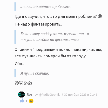
Если нравится дяде-буржую платить денежку за
это ваши личные проблемы.
его услуги по предоставлению музыки, это ваши
Где я озвучил, что это для меня проблема? 😆
личные проблемы.
Не надо фантазировать..
Если я хочу поддержать музыканта - я покупаю
альбом на физ.носителе. ТОЛЬКО наличие
Если я хочу поддержать музыканта - я
физической копии является подтверждением
покупаю альбом на физ.носителе
того, что вы купили альбом (не читаем
С такими "преданными поклонниками, как вы,
маленькие буковки на обратной стороне
все музыканты померли бы от голоду..
обложки про копирование только) а уж башлять
денюжки буржуям, за пользование их сервисом,
Ибо..
я не стану. Пусть без меня обогощаются. Я
Я лучше скачаю)
лучше скачаю)
😆🤣👍👍
Ros
@AudioGopnik
30 ноября 2023 в 21:49
1