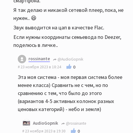
смартфона.
Я так делаю и никакой сетевой плеер, пока, не
нужен.. 😆
Звук выводится на цап в качестве Flac.
Если нужны координаты семьевода по Deezer,
поделюсь в личке..
rossinante
@AudioGopnik
0
23 ноября 2023 в 18:24
Эта моя система - моя первая система более
менее класса) Сравнить не с чем, но по
сравнению с тем, что было до этого
(вариантов 4-5 активных колонок разных
ценовых категорий) - небо и земля)
AudioGopnik
@rossinante
0
23 ноября 2023 в 19:30