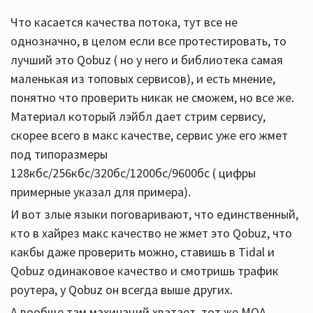
Что касается качества потока, тут все не
однозначно, в целом если все протестировать, то
лучший это Qobuz ( но у него и библиотека самая
маленькая из топовых сервисов), и есть мнение,
понятно что проверить никак не сможем, но все же.
Материал который лэйбл дает стрим сервису,
скорее всего в макс качестве, сервис уже его жмет
под типоразмеры
128кбс/256кбс/320бс/1200бс/9600бс ( цифры
примерные указал для примера).
И вот злые языки поговаривают, что единственный,
кто в хайрез макс качество не жмет это Qobuz, что
какбы даже проверить можно, ставишь в Tidal и
Qobuz одинаковое качество и смотришь трафик
роутера, у Qobuz он всегда выше других.
А вообще там махинаций хватает, тот же MQA