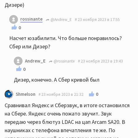
Дизере)
rossinante
@Andrew_E
23 ноября 2023 в 17:55
0
Насчет юзабилити. Что больше понравилось?
Сбер или Дизер?
Andrew_E
@rossinante
23 ноября 2023 в 19:43
0
Дизер, конечно. А Сбер кривой был
0
Shmelson
23 ноября 2023 в 21:32
Сравнивал Яндекс и Сберзвук, в итоге остановился
на Сбере. Яндекс очень пожато звучит. Звук
передаю через блютуз LDAC на цап Arcam SA20. В
наушниках с телефона впечатления те же. По