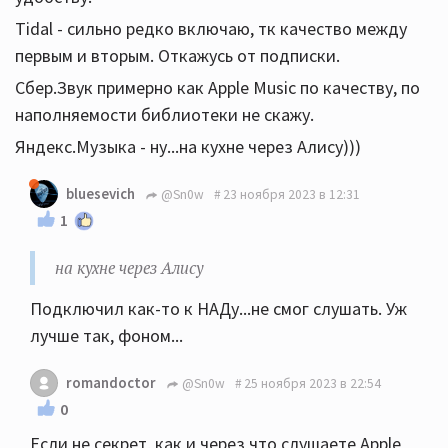
Tidal - сильно редко включаю, тк качество между
первым и вторым. Откажусь от подписки.
Сбер.Звук примерно как Apple Music по качеству, по
наполняемости библиотеки не скажу.
Яндекс.Музыка - ну...на кухне через Алису)))
bluesevich
@Sn0w
23 ноября 2023 в 12:31
1
на кухне через Алису
Подключил как-то к НАДу...не смог слушать. Уж
лучше так, фоном...
romandoctor
@Sn0w
25 ноября 2023 в 22:54
0
Если не секрет, как и через что слушаете Apple