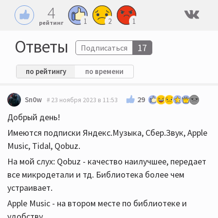
4
1
2
1
рейтинг
Ответы
17
Подписаться
по рейтингу
по времени
29
Sn0w
23 ноября 2023 в 11:53
Добрый день!
Имеются подписки Яндекс.Музыка, Сбер.Звук, Apple
Music, Tidal, Qobuz.
На мой слух: Qobuz - качество наилучшее, передает
все микродетали и тд. Библиотека более чем
устраивает.
Apple Music - на втором месте по библиотеке и
удобству.