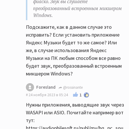
фиаско. Звук вы слушаете
работает ЦАП усилителя?
преобразованный встроенным микшером
Все верно, но он там совсем начальный и
Windows.
простой, выделите бюджет на цап хотяб
350$, это не так много но прирост будет
Подскажите, как в данном случае это
заметный.
исправить? Если установить приложение
Яндекс Музыки будет то же самое? Или
Вон на Озон скидки пока, дешвле чем на Ali
же, в случае использования Яндекс
все.
Музыки на ПК любым способом все равно
SMSL DO400 отличный цап еще и усилок для
будет звук, преобразованный встроенным
наушников норм.
микшером Windows?
https://ozon.ru/t/nBdEBGN
SMSL SU-9 ultra вышел новый, очень хороший
Foresland
@rossinante
цап, а теперь еще и на AKM наконец-то.
1
24 ноября 2023 в 05:24
https://ozon.ru/t/nBdEYRe
Нужны приложения, выводящие звук через
WASAPI или ASIO. Почитайте например вот
В случае, когда от карточки идет
тут:
оптический кабель до усилка, звук мне
https://audiophilesoft.ru/publ/my/hq_pc_sou