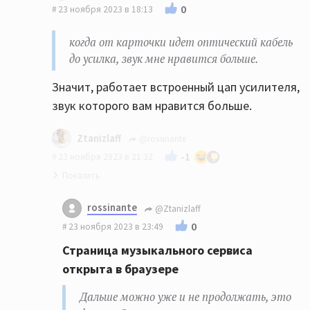
0
23 ноября 2023 в 18:13
когда от карточки идет оптический кабель
до усилка, звук мне нравится больше.
Значит, работает встроенный цап усилителя,
звук которого вам нравится больше.
Ztanizlaff
@rossinante
-1
23 ноября 2023 в 21:32
Страница музыкального сервиса открыта
rossinante
@Ztanizlaff
в браузере
0
23 ноября 2023 в 23:49
Дальше можно уже и не продолжать, это
Страница музыкального сервиса
фиаско. Звук вы слушаете преобразованный
открыта в браузере
встроенным микшером Windows.
Дальше можно уже и не продолжать, это
наче говоря, если так верно сказать,