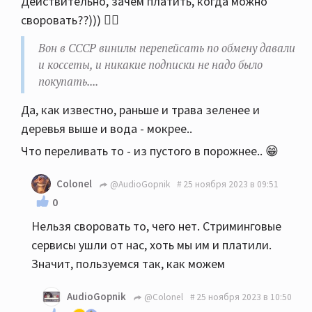
Действительно, зачем платить, когда можно
коссеты, и никакие подписки не надо было
своровать??))) 🤷‍♂️
покупать.... Только ленту покупай.
Вон в СССР винилы перепейсать по обмену давали
и коссеты, и никакие подписки не надо было
покупать....
Да, как известно, раньше и трава зеленее и
деревья выше и вода - мокрее..
Что переливать то - из пустого в порожнее.. 😁
Colonel
@AudioGopnik
25 ноября 2023 в 09:51
0
Нельзя своровать то, чего нет. Стриминговые
сервисы ушли от нас, хоть мы им и платили.
Значит, пользуемся так, как можем
AudioGopnik
@Colonel
25 ноября 2023 в 10:50