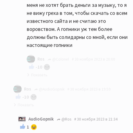
меня не хотят брать деньги за музыку, то я
не вижу греха в том, чтобы скачать со всем
известного сайта и не считаю это
воровством. А гопники уж тем более
должны быть солидарны со мной, если они
настоящие гопники
Ros
@Colonel
30 ноября 2023 в 20:00
-10
"А гопники-то не настоящие!"
Ros
@AudioGopnik
30 ноября 2023 в 19:59
-10
Действительно, зачем платить, когда можно
AudioGopnik
@Ros
30 ноября 2023 в 21:34
своровать??)))
1