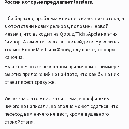
России которые предлагает lossless.
Оба барахло, проблема у них не в качестве потока, а
в отсутствии новых релизов, половины новой
мeзыки, что выходит на Qobuz/Tidal/Apple на этих
"импортАзаместителях" вы не найдете. Ну если вы
только БонниМ и ПинкФлойд слушаете, то норм
канечна.
Ну и конечно же не в одном приличном стриммере
вы этих приложений не найдете, что как бы на них
ставит крест сразу же.
Уж не знаю что у вас за система, в профиле вы
ничего не написали, но вполне может сдаться, что
переход вам ничего не даст, кроме душевного
спокойствия.