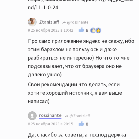
нравится больше.
nd/11-1-0-24
Ну еще бы, цап и звук Xonar это печаль,
Ztanizlaff
@rossinante
только тинейджерам в игрушки играть
6
25 ноября 2023 в 19:42
подходит)
Про само приложение яндекс не скажу, ибо
этим барахлом не пользуюсь и даже
В общем, вам чтоб что-то понять оценить,
разбираться не интересно) Но что то мне
надо норм цап сначало.
подсказывает, что от браузера оно не
далеко ушло)
Свои рекомендации что делать, если
хотите хороший источник, я вам выше
написал)
rossinante
@Ztanizlaff
0
25 ноября 2023 в 20:15
Да, спасибо за советы, а тех.поддержка