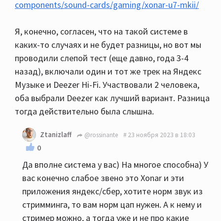
components/sound-cards/gaming/xonar-u7-mkii/
Я, конечно, согласен, что на такой системе в
каких-то случаях и не будет разницы, но вот мы
проводили слепой тест (еще давно, года 3-4
назад), включали один и тот же трек на Яндекс
Музыке и Deezer Hi-Fi. Участвовали 2 человека,
оба выбрали Deezer как лучший вариант. Разница
тогда действительно была слышна.
Ztanizlaff
@rossinante
23 ноября 2023 в 18:03
0
Да вполне система у вас) На многое способна) У
вас конечно слабое звено это Xonar и эти
приложения яндекс/сбер, хотите норм звук из
стримминга, то вам норм цап нужен. А к нему и
стример можно, а тогда уже и не про какие