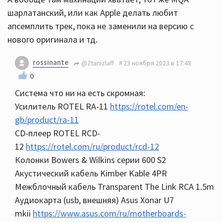
шарлатанский, или как Apple делать любит
апсемплить трек, пока не заменили на версию с
нового оригинала и тд.
rossinante
@Ztanizlaff
23 ноября 2023 в 17:48
0
Система что ни на есть скромная:
Усилитель ROTEL RA-11
https://rotel.com/en-
gb/product/ra-11
CD-плеер ROTEL RCD-
12
https://rotel.com/ru/product/rcd-12
Колонки Bowers & Wilkins серии 600 S2
Акустический кабель Kimber Kable 4PR
Межблочный кабель Transparent The Link RCA 1.5m
Аудиокарта (usb, внешняя) Asus Xonar U7
mkii
https://www.asus.com/ru/motherboards-