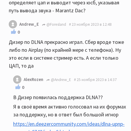
определяет цап и выводит через юсб, указывая
путь вывода звука - Marantz Dac?
Andrew_E
@Foresland
23 ноября 2023 в 12:48
0
Дизер по DLNA прекрасно играл. Сбер вроде тоже
либо по Airplay (по крайней мере с телефона). Ну
это если в системе стример есть. А если только
ЦАП, то да
AlexRozen
@Andrew_E
25 ноября 2023 в 14:37
0
В Дизер появилась поддержка DLNA??
Я в своё время активно голосовал на их форумах
за поддержку, но в ответ был большой игнор
https://en.deezercommunity.com/ideas/dlna-upnp-