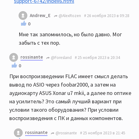
support-6742/index6.html
Andrew_E
@AlexRozen
26 ноября 2023 в 09:28
0
Мне так запомнилось, но было давно. Мог
забыть с тех пор.
rossinante
@Foresland
25 ноября 2023 в 20:34
0
При воспроизведении FLAC имеет смысл делать
вывод по ASIO через foobar2000, а затем на
аудиокарту ASUS Xonar u7 mkii, а далее по оптике
на усилитель? Это самый лучший вариант при
условии такого оборудования? При условии
воспроизведения с ПК и данных компонентов.
rossinante
@rossinante
25 ноября 2023 в 21:45