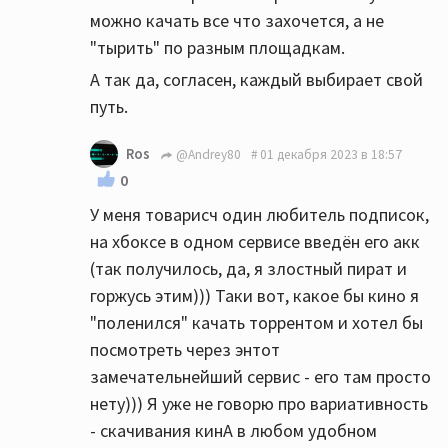
можно качать все что захочется, а не
"тырить" по разным площадкам.
А так да, согласен, каждый выбирает свой
путь.
Ros
@Andrey80
01 декабря 2023 в 18:57
0
У меня товарисч один любитель подписок,
на хбоксе в одном сервисе введён его акк
(так получилось, да, я злостный пират и
горжусь этим))) Таки вот, какое бы кино я
"поленился" качать торрентом и хотел бы
посмотреть через энтот
замечательнейший сервис - его там просто
нету))) Я уже не говорю про вариативность
- скачивания кинА в любом удобном