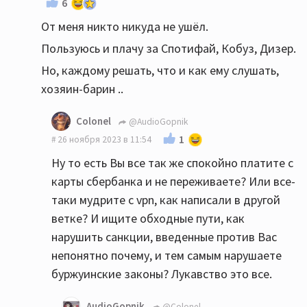
6
От меня никто никуда не ушёл.
Пользуюсь и плачу за Спотифай, Кобуз, Дизер.
Но, каждому решать, что и как ему слушать,
хозяин-барин ..
Colonel
@AudioGopnik
1
26 ноября 2023 в 11:54
Ну то есть Вы все так же спокойно платите с
карты сбербанка и не переживаете? Или все-
таки мудрите с vpn, как написали в другой
ветке? И ищите обходные пути, как
нарушить санкции, введенные против Вас
непонятно почему, и тем самым нарушаете
буржуинские законы? Лукавство это все.
AudioGopnik
@Colonel