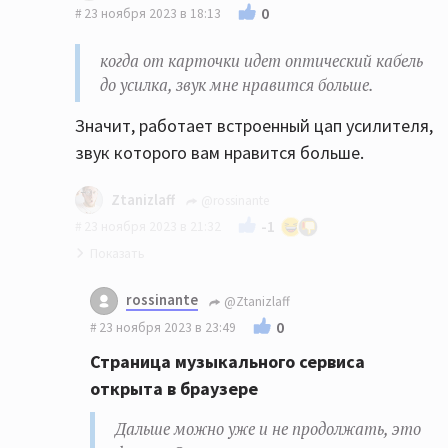
0
23 ноября 2023 в 18:13
когда от карточки идет оптический кабель
до усилка, звук мне нравится больше.
Значит, работает встроенный цап усилителя,
звук которого вам нравится больше.
Ztanizlaff
@rossinante
-1
23 ноября 2023 в 21:32
Страница музыкального сервиса открыта
rossinante
@Ztanizlaff
в браузере
0
23 ноября 2023 в 23:49
Дальше можно уже и не продолжать, это
Страница музыкального сервиса
фиаско. Звук вы слушаете преобразованный
открыта в браузере
встроенным микшером Windows.
Дальше можно уже и не продолжать, это
наче говоря, если так верно сказать,