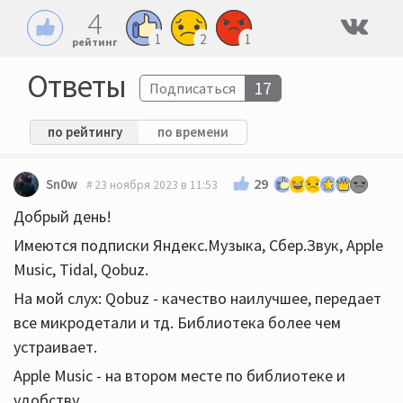
4
1
2
1
рейтинг
Ответы
17
Подписаться
по рейтингу
по времени
29
Sn0w
23 ноября 2023 в 11:53
Добрый день!
Имеются подписки Яндекс.Музыка, Сбер.Звук, Apple
Music, Tidal, Qobuz.
На мой слух: Qobuz - качество наилучшее, передает
все микродетали и тд. Библиотека более чем
устраивает.
Apple Music - на втором месте по библиотеке и
удобству.