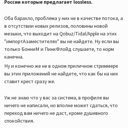
России которые предлагает lossless.
Оба барахло, проблема у них не в качестве потока, а
в отсутствии новых релизов, половины новой
мeзыки, что выходит на Qobuz/Tidal/Apple на этих
"импортАзаместителях" вы не найдете. Ну если вы
только БонниМ и ПинкФлойд слушаете, то норм
канечна.
Ну и конечно же не в одном приличном стриммере
вы этих приложений не найдете, что как бы на них
ставит крест сразу же.
Уж не знаю что у вас за система, в профиле вы
ничего не написали, но вполне может сдаться, что
переход вам ничего не даст, кроме душевного
спокойствия.