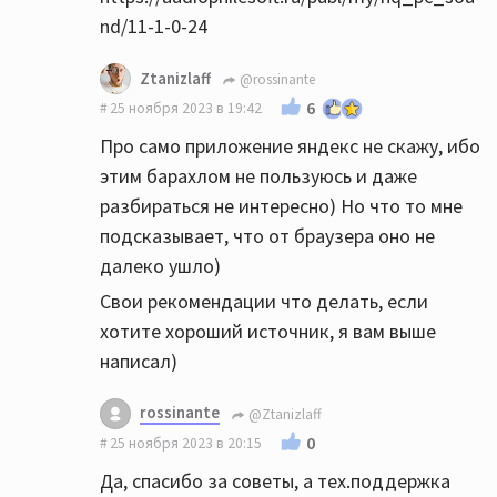
нравится больше.
nd/11-1-0-24
Ну еще бы, цап и звук Xonar это печаль,
Ztanizlaff
@rossinante
только тинейджерам в игрушки играть
6
25 ноября 2023 в 19:42
подходит)
Про само приложение яндекс не скажу, ибо
этим барахлом не пользуюсь и даже
В общем, вам чтоб что-то понять оценить,
разбираться не интересно) Но что то мне
надо норм цап сначало.
подсказывает, что от браузера оно не
далеко ушло)
Свои рекомендации что делать, если
хотите хороший источник, я вам выше
написал)
rossinante
@Ztanizlaff
0
25 ноября 2023 в 20:15
Да, спасибо за советы, а тех.поддержка