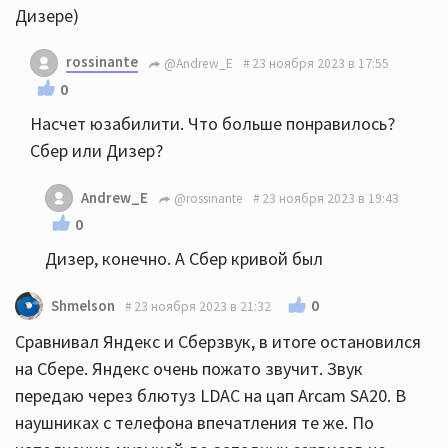
Дизере)
rossinante
@Andrew_E
23 ноября 2023 в 17:55
0
Насчет юзабилити. Что больше понравилось?
Сбер или Дизер?
Andrew_E
@rossinante
23 ноября 2023 в 19:43
0
Дизер, конечно. А Сбер кривой был
0
Shmelson
23 ноября 2023 в 21:32
Сравнивал Яндекс и Сберзвук, в итоге остановился
на Сбере. Яндекс очень пожато звучит. Звук
передаю через блютуз LDAC на цап Arcam SA20. В
наушниках с телефона впечатления те же. По