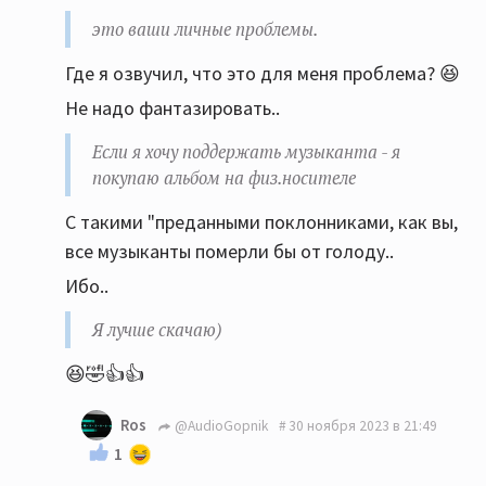
Если нравится дяде-буржую платить денежку за
это ваши личные проблемы.
его услуги по предоставлению музыки, это ваши
Где я озвучил, что это для меня проблема? 😆
личные проблемы.
Не надо фантазировать..
Если я хочу поддержать музыканта - я покупаю
альбом на физ.носителе. ТОЛЬКО наличие
Если я хочу поддержать музыканта - я
физической копии является подтверждением
покупаю альбом на физ.носителе
того, что вы купили альбом (не читаем
С такими "преданными поклонниками, как вы,
маленькие буковки на обратной стороне
все музыканты померли бы от голоду..
обложки про копирование только) а уж башлять
денюжки буржуям, за пользование их сервисом,
Ибо..
я не стану. Пусть без меня обогощаются. Я
Я лучше скачаю)
лучше скачаю)
😆🤣👍👍
Ros
@AudioGopnik
30 ноября 2023 в 21:49
1