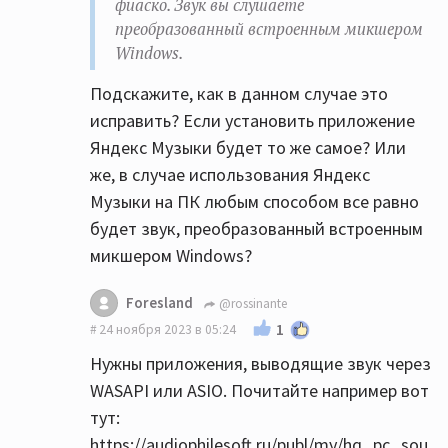
фиаско. Звук вы слушаете
работает ЦАП усилителя?
преобразованный встроенным микшером
Все верно, но он там совсем начальный и
Windows.
простой, выделите бюджет на цап хотяб
350$, это не так много но прирост будет
Подскажите, как в данном случае это
заметный.
исправить? Если установить приложение
Яндекс Музыки будет то же самое? Или
Вон на Озон скидки пока, дешвле чем на Ali
же, в случае использования Яндекс
все.
Музыки на ПК любым способом все равно
SMSL DO400 отличный цап еще и усилок для
будет звук, преобразованный встроенным
наушников норм.
микшером Windows?
https://ozon.ru/t/nBdEBGN
SMSL SU-9 ultra вышел новый, очень хороший
Foresland
@rossinante
цап, а теперь еще и на AKM наконец-то.
1
24 ноября 2023 в 05:24
https://ozon.ru/t/nBdEYRe
Нужны приложения, выводящие звук через
WASAPI или ASIO. Почитайте например вот
В случае, когда от карточки идет
тут:
оптический кабель до усилка, звук мне
https://audiophilesoft.ru/publ/my/hq_pc_sou