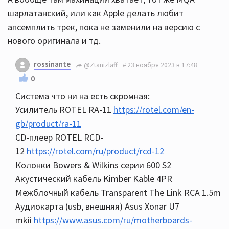
шарлатанский, или как Apple делать любит
апсемплить трек, пока не заменили на версию с
нового оригинала и тд.
rossinante
@Ztanizlaff
23 ноября 2023 в 17:48
0
Система что ни на есть скромная:
Усилитель ROTEL RA-11
https://rotel.com/en-
gb/product/ra-11
CD-плеер ROTEL RCD-
12
https://rotel.com/ru/product/rcd-12
Колонки Bowers & Wilkins серии 600 S2
Акустический кабель Kimber Kable 4PR
Межблочный кабель Transparent The Link RCA 1.5m
Аудиокарта (usb, внешняя) Asus Xonar U7
mkii
https://www.asus.com/ru/motherboards-