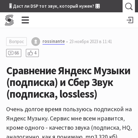
🎚 Даст ли DSP тот звук, который нужен? 🎛
rossinante
Вопрос
23 ноября 2023 в 11:41
66
4
Сравнение Яндекс Музыки
(подписка) и Сбер Звук
(подписка, lossless)
Очень долгое время пользуюсь подпиской на
Яндекс Музыку. Сервис мне всем нравится,
кроме одного - качество звука (подписка, HQ,
аналогично, как я понимаю, mp3 320 кб).