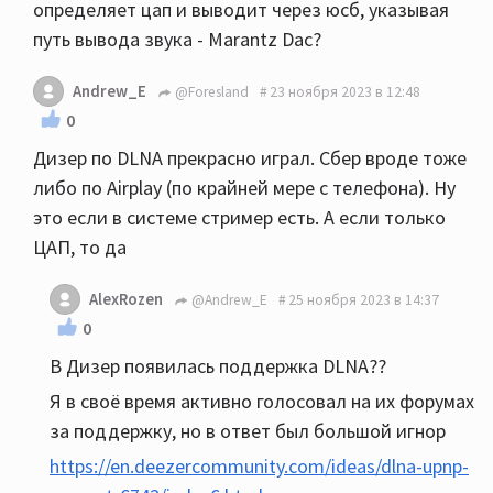
определяет цап и выводит через юсб, указывая
путь вывода звука - Marantz Dac?
Andrew_E
@Foresland
23 ноября 2023 в 12:48
0
Дизер по DLNA прекрасно играл. Сбер вроде тоже
либо по Airplay (по крайней мере с телефона). Ну
это если в системе стример есть. А если только
ЦАП, то да
AlexRozen
@Andrew_E
25 ноября 2023 в 14:37
0
В Дизер появилась поддержка DLNA??
Я в своё время активно голосовал на их форумах
за поддержку, но в ответ был большой игнор
https://en.deezercommunity.com/ideas/dlna-upnp-