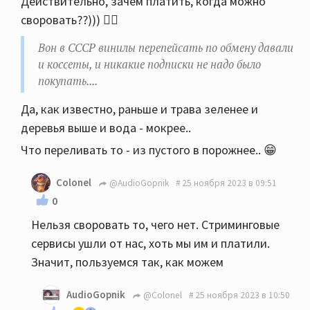
Действительно, зачем платить, когда можно
коссеты, и никакие подписки не надо было
своровать??))) 🤷‍♂️
покупать.... Только ленту покупай.
Вон в СССР винилы перепейсать по обмену давали
и коссеты, и никакие подписки не надо было
покупать....
Да, как известно, раньше и трава зеленее и
деревья выше и вода - мокрее..
Что переливать то - из пустого в порожнее.. 😁
Colonel
@AudioGopnik
25 ноября 2023 в 09:51
0
Нельзя своровать то, чего нет. Стриминговые
сервисы ушли от нас, хоть мы им и платили.
Значит, пользуемся так, как можем
AudioGopnik
@Colonel
25 ноября 2023 в 10:50