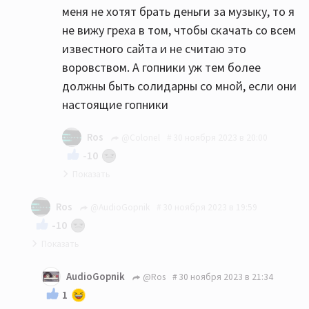
меня не хотят брать деньги за музыку, то я
не вижу греха в том, чтобы скачать со всем
известного сайта и не считаю это
воровством. А гопники уж тем более
должны быть солидарны со мной, если они
настоящие гопники
Ros
@Colonel
30 ноября 2023 в 20:00
-10
"А гопники-то не настоящие!"
Ros
@AudioGopnik
30 ноября 2023 в 19:59
-10
Действительно, зачем платить, когда можно
AudioGopnik
@Ros
30 ноября 2023 в 21:34
своровать??)))
1