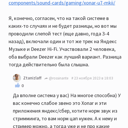
components/sound-cards/gaming/xonar-u7-mkii/
Я, конечно, согласен, что на такой системе в
каких-то случаях и не будет разницы, но вот мы
проводили слепой тест (еще давно, года 3-4
назад), включали один и тот же трек на Яндекс
Музыке и Deezer Hi-Fi. Участвовали 2 человека,
оба выбрали Deezer как лучший вариант. Разница
тогда действительно была слышна.
Ztanizlaff
@rossinante
23 ноября 2023 в 18:03
0
Да вполне система у вас) На многое способна) У
вас конечно слабое звено это Xonar и эти
приложения яндекс/сбер, хотите норм звук из
стримминга, то вам норм цап нужен. А к нему и
стример можно, а тогда уже и не про какие