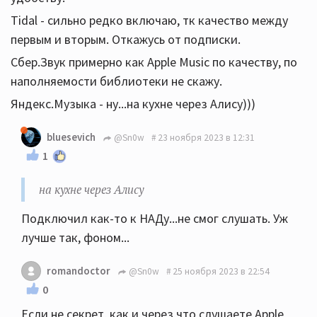
Tidal - сильно редко включаю, тк качество между
первым и вторым. Откажусь от подписки.
Сбер.Звук примерно как Apple Music по качеству, по
наполняемости библиотеки не скажу.
Яндекс.Музыка - ну...на кухне через Алису)))
bluesevich
@Sn0w
23 ноября 2023 в 12:31
1
на кухне через Алису
Подключил как-то к НАДу...не смог слушать. Уж
лучше так, фоном...
romandoctor
@Sn0w
25 ноября 2023 в 22:54
0
Если не секрет, как и через что слушаете Apple