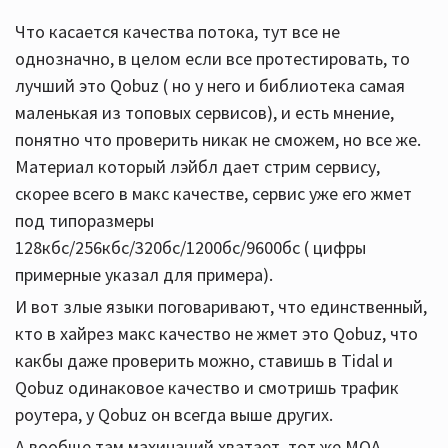
Что касается качества потока, тут все не
однозначно, в целом если все протестировать, то
лучший это Qobuz ( но у него и библиотека самая
маленькая из топовых сервисов), и есть мнение,
понятно что проверить никак не сможем, но все же.
Материал который лэйбл дает стрим сервису,
скорее всего в макс качестве, сервис уже его жмет
под типоразмеры
128кбс/256кбс/320бс/1200бс/9600бс ( цифры
примерные указал для примера).
И вот злые языки поговаривают, что единственный,
кто в хайрез макс качество не жмет это Qobuz, что
какбы даже проверить можно, ставишь в Tidal и
Qobuz одинаковое качество и смотришь трафик
роутера, у Qobuz он всегда выше других.
А вообще там махинаций хватает, тот же MQA