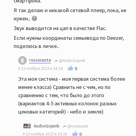
смартфона.
Я так делаю и никакой сетевой плеер, пока, не
нужен.. 😆
Звук выводится на цап в качестве Flac.
Если нужны координаты семьевода по Deezer,
поделюсь в личке..
rossinante
@AudioGopnik
0
23 ноября 2023 в 18:24
Эта моя система - моя первая система более
менее класса) Сравнить не с чем, но по
сравнению с тем, что было до этого
(вариантов 4-5 активных колонок разных
ценовых категорий) - небо и земля)
AudioGopnik
@rossinante
0
23 ноября 2023 в 19:30