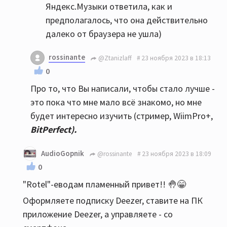
Яндекс.Музыки ответила, как и
предполагалось, что она действительно
далеко от браузера не ушла)
rossinante
@Ztanizlaff
23 ноября 2023 в 18:13
0
Про то, что Вы написали, чтобы стало лучше -
это пока что мне мало всё знакомо, но мне
будет интересно изучить (стример, WiimPro+,
BitPerfect).
AudioGopnik
@rossinante
23 ноября 2023 в 18:09
0
"Rotel"-еводам пламенный привет!! 🤚😁
Оформляете подписку Deezer, cтавите на ПК
приложение Deezer, а управляете - со